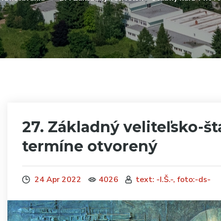
27. Základný veliteľsko-
termíne otvorený
24 Apr 2022
4026
text: -I.Š.-, foto:-ds-