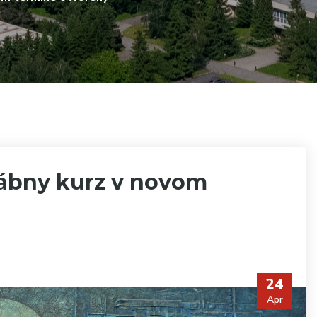
štábny kurz v novom
24
Apr