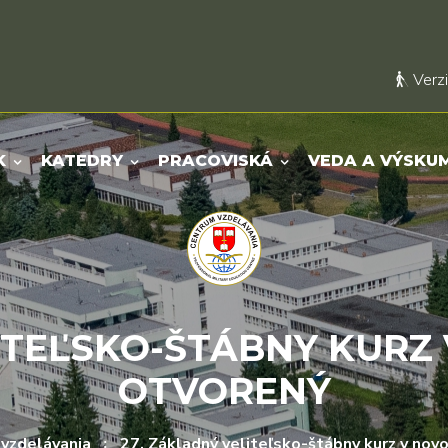
Verzi
K
KATEDRY
PRACOVISKÁ
VEDA A VÝSKU
LITEĽSKO-ŠTÁBNY KURZ
OTVORENÝ
vzdelávania
27. Základný veliteľsko-štábny kurz v no