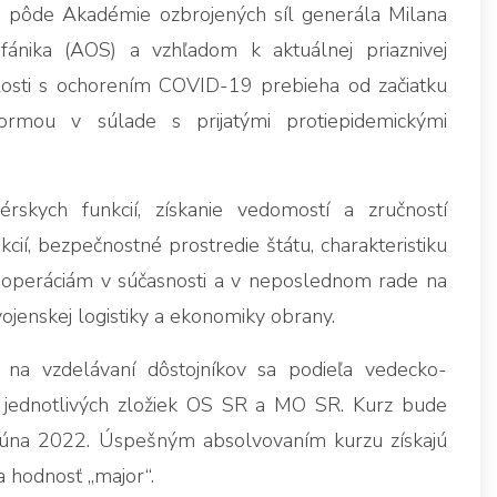
a pôde Akadémie ozbrojených síl generála Milana
efánika (AOS) a vzhľadom k aktuálnej priaznivej
islosti s ochorením COVID-19 prebieha od začiatku
ormou v súlade s prijatými protiepidemickými
kych funkcií, získanie vedomostí a zručností
ií, bezpečnostné prostredie štátu, charakteristiku
 operáciám v súčasnosti a v neposlednom rade na
vojenskej logistiky a ekonomiky obrany.
na vzdelávaní dôstojníkov sa podieľa vedecko-
jednotlivých zložiek OS SR a MO SR. Kurz bude
júna 2022. Úspešným absolvovaním kurzu získajú
a hodnosť „major“.