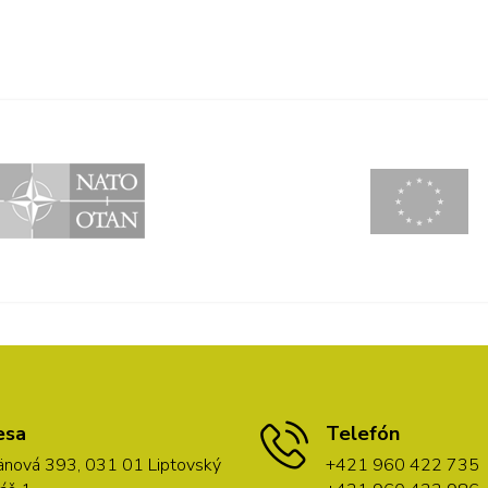
esa
Telefón
nová 393, 031 01 Liptovský
+421 960 422 735