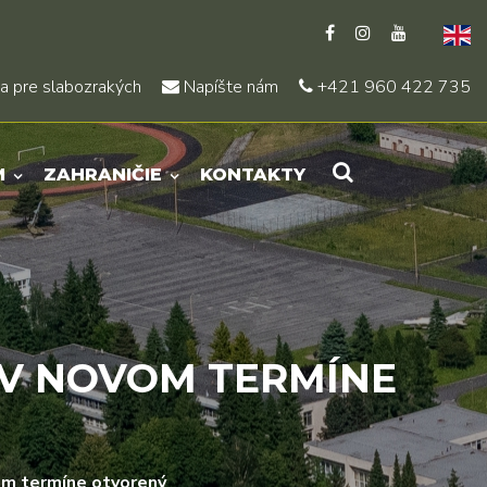
a pre slabozrakých
Napíšte nám
+421 960 422 735
M
ZAHRANIČIE
KONTAKTY
 V NOVOM TERMÍNE
vom termíne otvorený