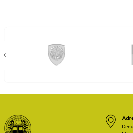
Adr
Demä