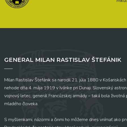
Mikul
GENERAL MILAN RASTISLAV ŠTEFÁNIK
Milan Rastislav Štefánik sa narodil 21. júla 1880 v Košariskách 
nehode dňa 4. mája 1919 v Ivánke pri Dunaji. Slovenský astronó
vojnový letec, generál Francúzskej armády – taká bola životná
mladého človeka.
S myšlienkami, názormi a činmi ho môžeme dnes vnímať ako pr