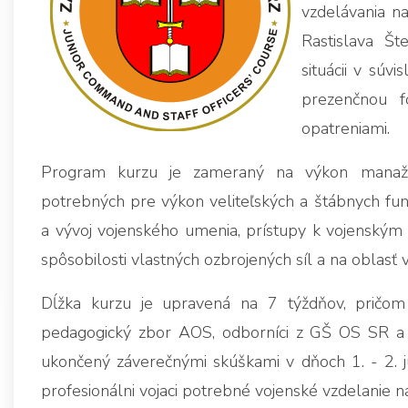
vzdelávania n
Rastislava Št
situácii v súv
prezenčnou f
opatreniami.
Program kurzu je zameraný na výkon manažérs
potrebných pre výkon veliteľských a štábnych funkc
a vývoj vojenského umenia, prístupy k vojenským
spôsobilosti vlastných ozbrojených síl a na oblasť 
Dĺžka kurzu je upravená na 7 týždňov, pričom 
pedagogický zbor AOS, odborníci z GŠ OS SR a 
ukončený záverečnými skúškami v dňoch 1. - 2. 
profesionálni vojaci potrebné vojenské vzdelanie n