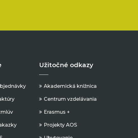
e
Užitočné odkazy
objednávky
Akademická knižnica
aktúry
Centrum vzdelávania
zmlúv
Erasmus +
Zakazky
Projekty AOS
S
Ubytovanie