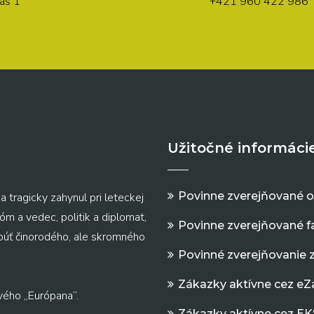
áš 1
+421 960 422 986
Užitočné informáci
Povinne zverejňované 
a tragicky zahynul pri leteckej
m a vedec, politik a diplomat,
Povinne zverejňované f
 púť činorodého, ale skromného
Povinné zverejňovanie 
Zákazky aktívne cez e
vého „Európana“.
Zákazky aktívne cez EK