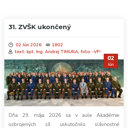
31. ZVŠK ukončený
02 Jún 2026
1802
text: kpt. Ing. Andrej TIMURA, foto: -VP-
02
Jún
Dňa 29. mája 2026 sa v aule Akadémie
ozbrojených síl uskutočnilo slávnostné