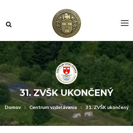
Rovno na obsah
Rovno na menu
31. ZVŠK UKONČENÝ
Domov
Centrum vzdelávania
31. ZVŠK ukončený