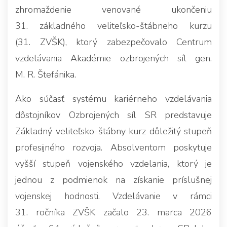
zhromaždenie venované ukončeniu
31. základného veliteľsko-štábneho kurzu
(31. ZVŠK), ktorý zabezpečovalo Centrum
vzdelávania Akadémie ozbrojených síl gen.
M. R. Štefánika.
Ako súčasť systému kariérneho vzdelávania
dôstojníkov Ozbrojených síl SR predstavuje
Základný veliteľsko-štábny kurz dôležitý stupeň
profesijného rozvoja. Absolventom poskytuje
vyšší stupeň vojenského vzdelania, ktorý je
jednou z podmienok na získanie príslušnej
vojenskej hodnosti. Vzdelávanie v rámci
31. ročníka ZVŠK začalo 23. marca 2026