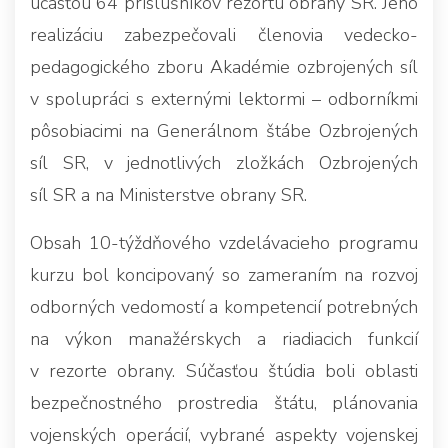
účasťou 64 príslušníkov rezortu obrany SR. Jeho
realizáciu zabezpečovali členovia vedecko-
pedagogického zboru Akadémie ozbrojených síl
v spolupráci s externými lektormi – odborníkmi
pôsobiacimi na Generálnom štábe Ozbrojených
síl SR, v jednotlivých zložkách Ozbrojených
síl SR a na Ministerstve obrany SR.
Obsah 10-týždňového vzdelávacieho programu
kurzu bol koncipovaný so zameraním na rozvoj
odborných vedomostí a kompetencií potrebných
na výkon manažérskych a riadiacich funkcií
v rezorte obrany. Súčasťou štúdia boli oblasti
bezpečnostného prostredia štátu, plánovania
vojenských operácií, vybrané aspekty vojenskej