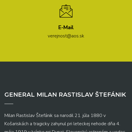
E-Mail
verejnost@aos.sk
GENERAL MILAN RASTISLAV ŠTEFÁNIK
Milan Rastislav Štefánik sa narodil 21. júla 1880 v
Košariskách a tragicky zahynul pri leteckej nehode dňa 4.
mája 1919 v Ivánke pri Dunaji. Slovenský astronóm a vedec,