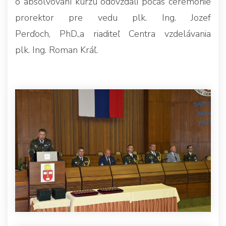
o absolvovaní kurzu odovzdali počas ceremónie
prorektor pre vedu plk. Ing. Jozef
Perďoch, PhD.,a riaditeľ Centra vzdelávania
plk. Ing. Roman Kráľ.