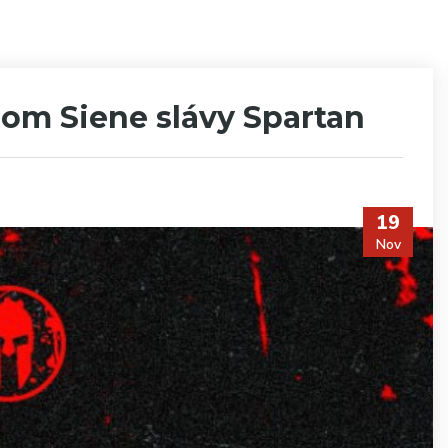
nom Siene slávy Spartan
19
Nov