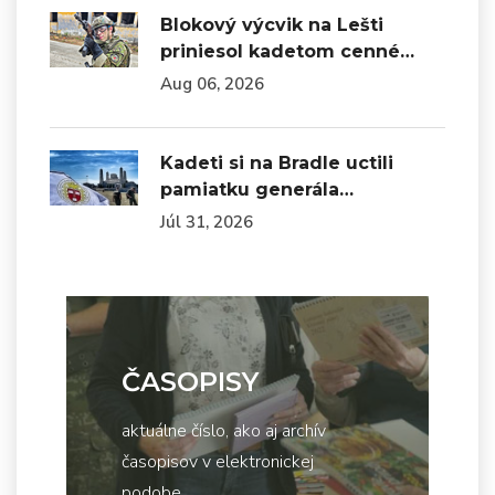
Blokový výcvik na Lešti
priniesol kadetom cenné…
Aug 06, 2026
Kadeti si na Bradle uctili
pamiatku generála…
Júl 31, 2026
ČASOPISY
aktuálne číslo, ako aj archív
časopisov v elektronickej
podobe...