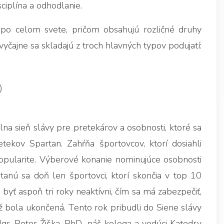
sciplína a odhodlanie.
po celom svete, pričom obsahujú rozličné druhy
čajne sa skladajú z troch hlavných typov podujatí:
)
lna sieň slávy pre pretekárov a osobnosti, ktoré sa
etekov Spartan. Zahŕňa športovcov, ktorí dosiahli
popularite. Výberové konanie nominujúce osobnosti
anú sa doň len športovci, ktorí skončia v top 10
byť aspoň tri roky neaktívni, čím sa má zabezpečiť,
 bola ukončená. Tento rok pribudli do Siene slávy
. Peter Žiška, PhD., náš kolega a vedúci Katedry