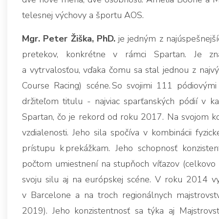
telesnej výchovy a športu AOS.
Mgr. Peter Žiška, PhD.
je jedným z najúspešnejš
pretekov, konkrétne v rámci Spartan. Je zná
a vytrvalosťou, vďaka čomu sa stal jednou z najv
Course Racing) scéne. So svojimi 111 pódiovými 
držiteľom titulu - najviac sparťanských pódií v k
Spartan, čo je rekord od roku 2017. Na svojom kon
vzdialenosti. Jeho sila spočíva v kombinácii fyzic
prístupu k prekážkam. Jeho schopnosť konzist
počtom umiestnení na stupňoch víťazov (celkovo 
svoju silu aj na európskej scéne. V roku 2014 v
v Barcelone a na troch regionálnych majstrovst
2019). Jeho konzistentnosť sa týka aj Majstrovs