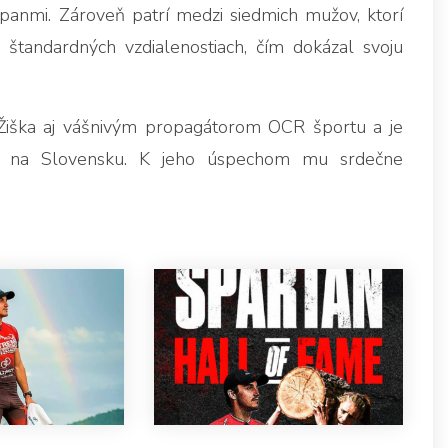
panmi. Zároveň patrí medzi siedmich mužov, ktorí
 štandardných vzdialenostiach, čím dokázal svoju
Žiška aj vášnivým propagátorom OCR športu a je
 na Slovensku. K jeho úspechom mu srdečne