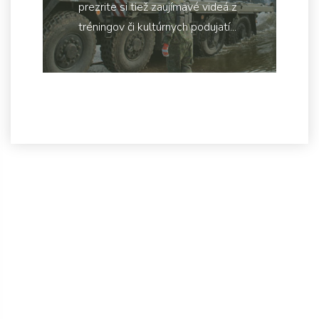
prezrite si tiež zaujímavé videá z
tréningov či kultúrnych podujatí...