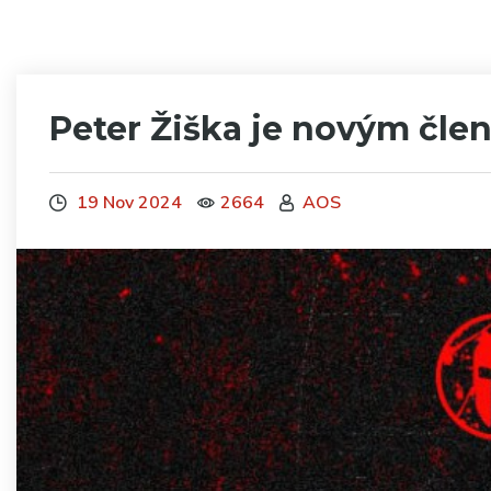
Peter Žiška je novým čle
19 Nov 2024
2664
AOS