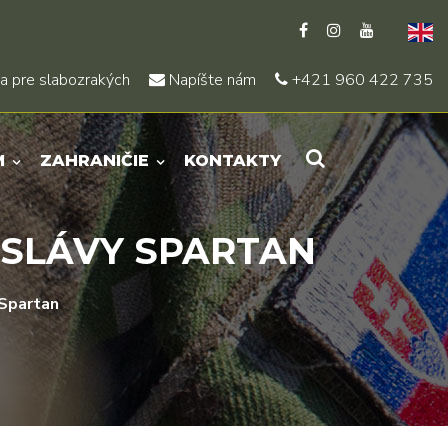
a pre slabozrakých
Napíšte nám
+421 960 422 735
M
ZAHRANIČIE
KONTAKTY
 SLÁVY SPARTAN
 Spartan