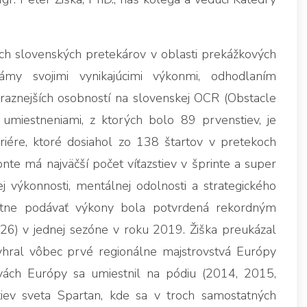
ích slovenských pretekárov v oblasti prekážkových
my svojimi vynikajúcimi výkonmi, odhodlaním
ýraznejších osobností na slovenskej OCR (Obstacle
umiestneniami, z ktorých bolo 89 prvenstiev, je
ariére, ktoré dosiahol zo 138 štartov v pretekoch
te má najväčší počet víťazstiev v šprinte a super
kej výkonnosti, mentálnej odolnosti a strategického
entne podávať výkony bola potvrdená rekordným
26) v jednej sezóne v roku 2019. Žiška preukázal
yhral vôbec prvé regionálne majstrovstvá Európy
vách Európy sa umiestnil na pódiu (2014, 2015,
tiev sveta Spartan, kde sa v troch samostatných