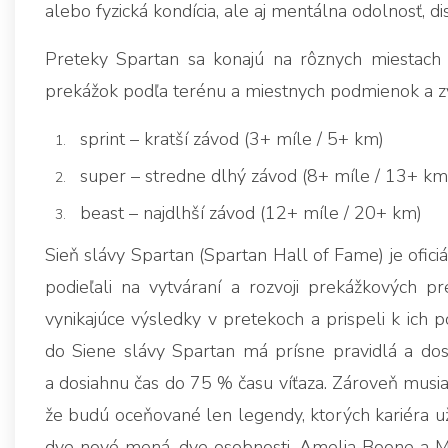
alebo fyzická kondícia, ale aj mentálna odolnosť, di
Preteky Spartan sa konajú na rôznych miestach 
prekážok podľa terénu a miestnych podmienok a zvy
sprint – kratší závod (3+ míle / 5+ km)
super – stredne dlhý závod (8+ míle / 13+ km
beast – najdlhší závod (12+ míle / 20+ km)
Sieň slávy Spartan (Spartan Hall of Fame) je oficiá
podieľali na vytváraní a rozvoji prekážkových pr
vynikajúce výsledky v pretekoch a prispeli k ich 
do Siene slávy Spartan má prísne pravidlá a dost
a dosiahnu čas do 75 % času víťaza. Zároveň musia 
že budú oceňované len legendy, ktorých kariéra už
dve nové mená, dve osobnosti. Amelia Boone a Mgr