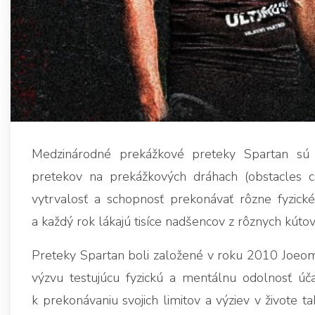
Medzinárodné prekážkové preteky Spartan sú je
pretekov na prekážkových dráhach (obstacles co
vytrvalosť a schopnosť prekonávať rôzne fyzick
a každý rok lákajú tisíce nadšencov z rôznych kútov
Preteky Spartan boli založené v roku 2010 Joeom 
výzvu testujúcu fyzickú a mentálnu odolnosť úč
k prekonávaniu svojich limitov a výziev v živote 