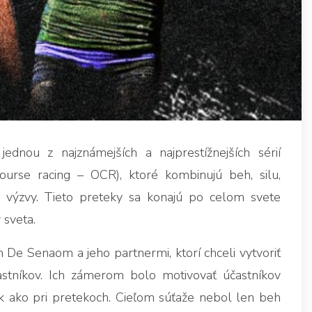
dnou z najznámejších a najprestížnejších sérií
urse racing – OCR), ktoré kombinujú beh, silu,
é výzvy. Tieto preteky sa konajú po celom svete
 sveta.
De Senaom a jeho partnermi, ktorí chceli vytvoriť
astníkov. Ich zámerom bolo motivovať účastníkov
tak ako pri pretekoch. Cieľom súťaže nebol len beh