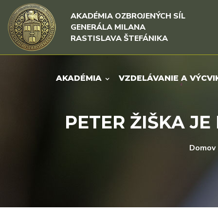
Rovno na obsah
Rovno na menu
AKADÉMIA OZBROJENÝCH SÍL
GENERÁLA MILANA
RASTISLAVA ŠTEFÁNIKA
AKADÉMIA
VZDELÁVANIE A VÝCVI
PETER ŽIŠKA J
Domov