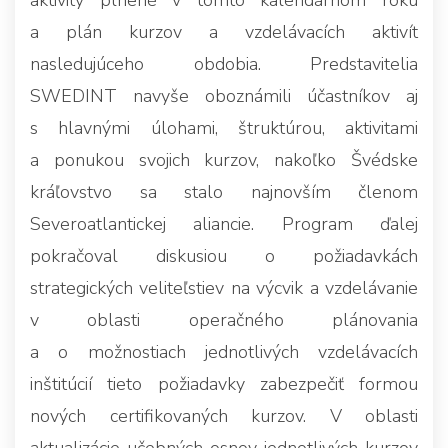
a plán kurzov a vzdelávacích aktivít
nasledujúceho obdobia. Predstavitelia
SWEDINT navyše oboznámili účastníkov aj
s hlavnými úlohami, štruktúrou, aktivitami
a ponukou svojich kurzov, nakoľko Švédske
kráľovstvo sa stalo najnovším členom
Severoatlantickej aliancie. Program ďalej
pokračoval diskusiou o požiadavkách
strategických veliteľstiev na výcvik a vzdelávanie
v oblasti operačného plánovania
a o možnostiach jednotlivých vzdelávacích
inštitúcií tieto požiadavky zabezpečiť formou
nových certifikovaných kurzov. V oblasti
aktualizácie učebných osnov jednotlivých kurzov