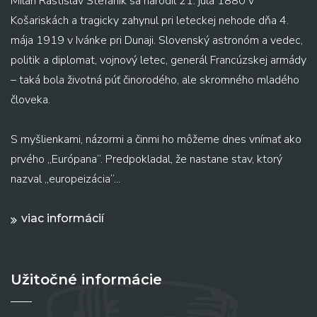
Milan Rastislav Štefánik sa narodil 21. júla 1880 v
Košariskách a tragicky zahynul pri leteckej nehode dňa 4.
mája 1919 v Ivánke pri Dunaji. Slovenský astronóm a vedec,
politik a diplomat, vojnový letec, generál Francúzskej armády
– taká bola životná púť činorodého, ale skromného mladého
človeka.
S myšlienkami, názormi a činmi ho môžeme dnes vnímať ako
prvého „Európana“. Predpokladal, že nastane stav, ktorý
nazval „europeizácia“...
viac informácií
Užitočné informácie