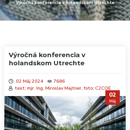
Výročná konferencia v holandskom Utrechte
Výročná konferencia v
holandskom Utrechte
02 Máj 2024
7686
text: mjr. Ing. Miroslav Majtner, foto: C2COE
02
Máj