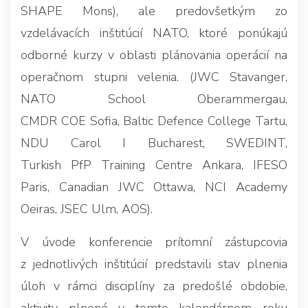
SHAPE Mons), ale predovšetkým zo
vzdelávacích inštitúcií NATO, ktoré ponúkajú
odborné kurzy v oblasti plánovania operácií na
operačnom stupni velenia. (JWC Stavanger,
NATO School Oberammergau,
CMDR COE Sofia, Baltic Defence College Tartu,
NDU Carol I Bucharest, SWEDINT,
Turkish PfP Training Centre Ankara, IFESO
Paris, Canadian JWC Ottawa, NCI Academy
Oeiras, JSEC Ulm, AOS).
V úvode konferencie prítomní zástupcovia
z jednotlivých inštitúcií predstavili stav plnenia
úloh v rámci disciplíny za predošlé obdobie,
aktivity plnené v tomto kalendárnom roku