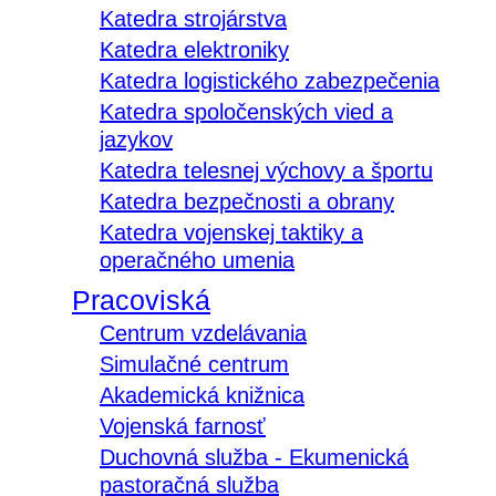
Katedra strojárstva
Katedra elektroniky
Katedra logistického zabezpečenia
Katedra spoločenských vied a
jazykov
Katedra telesnej výchovy a športu
Katedra bezpečnosti a obrany
Katedra vojenskej taktiky a
operačného umenia
Pracoviská
Centrum vzdelávania
Simulačné centrum
Akademická knižnica
Vojenská farnosť
Duchovná služba - Ekumenická
pastoračná služba