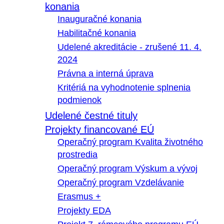
konania
Inauguračné konania
Habilitačné konania
Udelené akreditácie - zrušené 11. 4.
2024
Právna a interná úprava
Kritériá na vyhodnotenie splnenia
podmienok
Udelené čestné tituly
Projekty financované EÚ
Operačný program Kvalita životného
prostredia
Operačný program Výskum a vývoj
Operačný program Vzdelávanie
Erasmus +
Projekty EDA