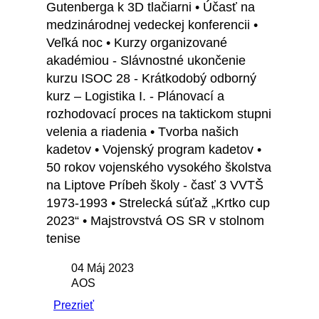
Gutenberga k 3D tlačiarni • Účasť na
medzinárodnej vedeckej konferencii •
Veľká noc • Kurzy organizované
akadémiou - Slávnostné ukončenie
kurzu ISOC 28 - Krátkodobý odborný
kurz – Logistika I. - Plánovací a
rozhodovací proces na taktickom stupni
velenia a riadenia • Tvorba našich
kadetov • Vojenský program kadetov •
50 rokov vojenského vysokého školstva
na Liptove Príbeh školy - časť 3 VVTŠ
1973-1993 • Strelecká súťaž „Krtko cup
2023“ • Majstrovstvá OS SR v stolnom
tenise
04 Máj 2023
AOS
Prezrieť