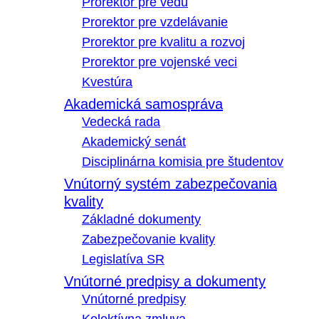
Prorektor pre vedu
Prorektor pre vzdelávanie
Prorektor pre kvalitu a rozvoj
Prorektor pre vojenské veci
Kvestúra
Akademická samospráva
Vedecká rada
Akademický senát
Disciplinárna komisia pre študentov
Vnútorný systém zabezpečovania
kvality
Základné dokumenty
Zabezpečovanie kvality
Legislatíva SR
Vnútorné predpisy a dokumenty
Vnútorné predpisy