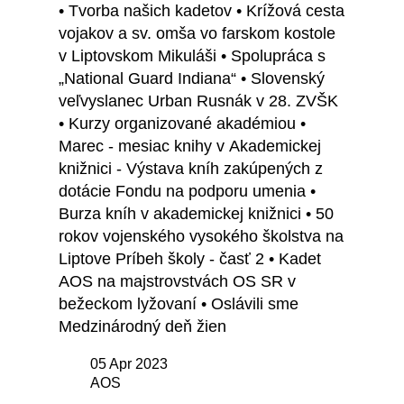
• Tvorba našich kadetov • Krížová cesta
vojakov a sv. omša vo farskom kostole
v Liptovskom Mikuláši • Spolupráca s
„National Guard Indiana“ • Slovenský
veľvyslanec Urban Rusnák v 28. ZVŠK
• Kurzy organizované akadémiou •
Marec - mesiac knihy v Akademickej
knižnici - Výstava kníh zakúpených z
dotácie Fondu na podporu umenia •
Burza kníh v akademickej knižnici • 50
rokov vojenského vysokého školstva na
Liptove Príbeh školy - časť 2 • Kadet
AOS na majstrovstvách OS SR v
bežeckom lyžovaní • Oslávili sme
Medzinárodný deň žien
05 Apr 2023
AOS