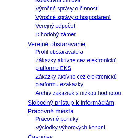
Kolektívna zmluva
Výročné správy o činnosti
Výročné správy o hospodárení
Verejný odpočet
Dlhodobý zámer
Verejné obstarávanie
Profil obstarávateľa
Zákazky aktívne cez elektronickú
platformu EKS
Zákazky aktívne cez elektronickú
platformu ezakazky
Archív zákaziek s nízkou hodnotou
Slobodný prístup k informáciám
Pracovné miesta
Pracovné ponuky
Výsledky výberových konaní
Časopisy