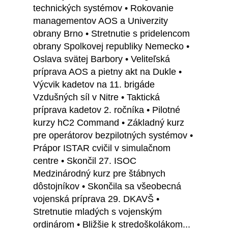
technických systémov • Rokovanie
managementov AOS a Univerzity
obrany Brno • Stretnutie s pridelencom
obrany Spolkovej republiky Nemecko •
Oslava svätej Barbory • Veliteľská
príprava AOS a pietny akt na Dukle •
Výcvik kadetov na 11. brigáde
Vzdušných síl v Nitre • Taktická
príprava kadetov 2. ročníka • Pilotné
kurzy hC2 Command • Základný kurz
pre operátorov bezpilotných systémov •
Prápor ISTAR cvičil v simulačnom
centre • Skončil 27. ISOC
Medzinárodný kurz pre štábnych
dôstojníkov • Skončila sa všeobecná
vojenská príprava 29. DKAVŠ •
Stretnutie mladých s vojenským
ordinárom • Bližšie k stredoškolákom...