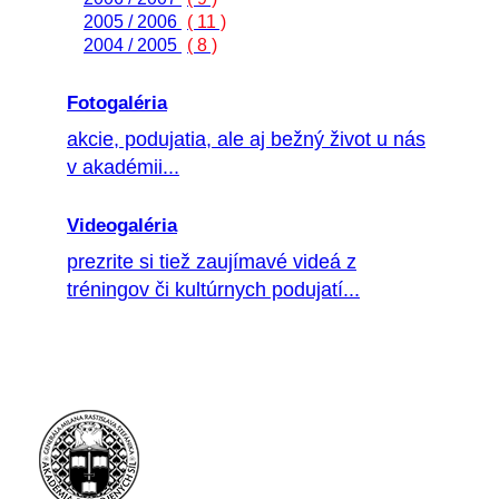
2005 / 2006
( 11 )
2004 / 2005
( 8 )
Fotogaléria
akcie, podujatia, ale aj bežný život u nás
v akadémii...
Videogaléria
prezrite si tiež zaujímavé videá z
tréningov či kultúrnych podujatí...