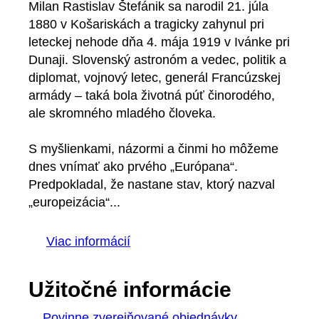
Milan Rastislav Štefánik sa narodil 21. júla
1880 v Košariskách a tragicky zahynul pri
leteckej nehode dňa 4. mája 1919 v Ivánke pri
Dunaji. Slovenský astronóm a vedec, politik a
diplomat, vojnový letec, generál Francúzskej
armády – taká bola životná púť činorodého,
ale skromného mladého človeka.
S myšlienkami, názormi a činmi ho môžeme
dnes vnímať ako prvého „Európana“.
Predpokladal, že nastane stav, ktorý nazval
„europeizácia“...
Viac informácií
Užitočné informácie
Povinne zverejňované objednávky