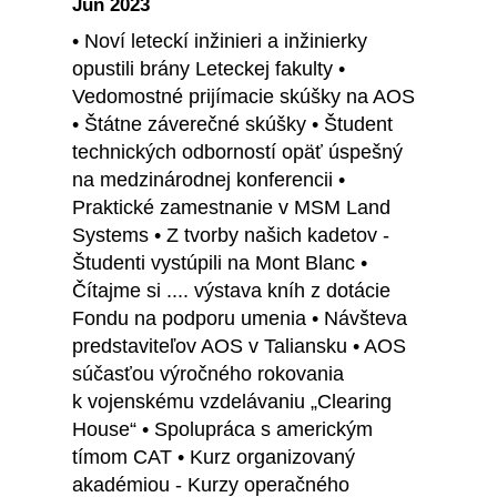
Jún 2023
• Noví leteckí inžinieri a inžinierky
opustili brány Leteckej fakulty •
Vedomostné prijímacie skúšky na AOS
• Štátne záverečné skúšky • Študent
technických odborností opäť úspešný
na medzinárodnej konferencii •
Praktické zamestnanie v MSM Land
Systems • Z tvorby našich kadetov -
Študenti vystúpili na Mont Blanc •
Čítajme si .... výstava kníh z dotácie
Fondu na podporu umenia • Návšteva
predstaviteľov AOS v Taliansku • AOS
súčasťou výročného rokovania
k vojenskému vzdelávaniu „Clearing
House“ • Spolupráca s americkým
tímom CAT • Kurz organizovaný
akadémiou - Kurzy operačného