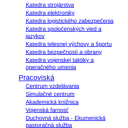
Katedra strojárstva
Katedra elektroniky
Katedra logistického zabezpečenia
Katedra spoločenských vied a
jazykov
Katedra telesnej výchovy a športu
Katedra bezpečnosti a obrany
Katedra vojenskej taktiky a
operačného umenia
Pracoviská
Centrum vzdelávania
Simulačné centrum
Akademická knižnica
Vojenská farnosť
Duchovná služba - Ekumenická
pastoračná služba