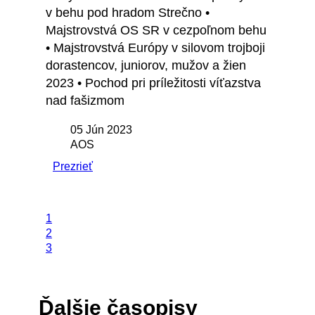
v behu pod hradom Strečno •
Majstrovstvá OS SR v cezpoľnom behu
• Majstrovstvá Európy v silovom trojboji
dorastencov, juniorov, mužov a žien
2023 • Pochod pri príležitosti víťazstva
nad fašizmom
05 Jún 2023
AOS
Prezrieť
1
2
3
Ďalšie časopisy