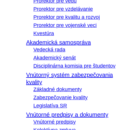
Prorektor pre vedu
Prorektor pre vzdelávanie
Prorektor pre kvalitu a rozvoj
Prorektor pre vojenské veci
Kvestúra
Akademická samospráva
Vedecká rada
Akademický senát
Disciplinárna komisia pre študentov
Vnútorný systém zabezpečovania
kvality
Základné dokumenty
Zabezpečovanie kvality
Legislatíva SR
Vnútorné predpisy a dokumenty
Vnútorné predpisy