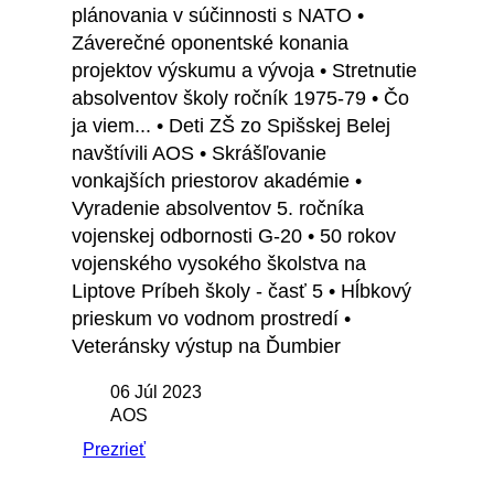
plánovania v súčinnosti s NATO •
Záverečné oponentské konania
projektov výskumu a vývoja • Stretnutie
absolventov školy ročník 1975-79 • Čo
ja viem... • Deti ZŠ zo Spišskej Belej
navštívili AOS • Skrášľovanie
vonkajších priestorov akadémie •
Vyradenie absolventov 5. ročníka
vojenskej odbornosti G-20 • 50 rokov
vojenského vysokého školstva na
Liptove Príbeh školy - časť 5 • Hĺbkový
prieskum vo vodnom prostredí •
Veteránsky výstup na Ďumbier
06 Júl 2023
AOS
Prezrieť