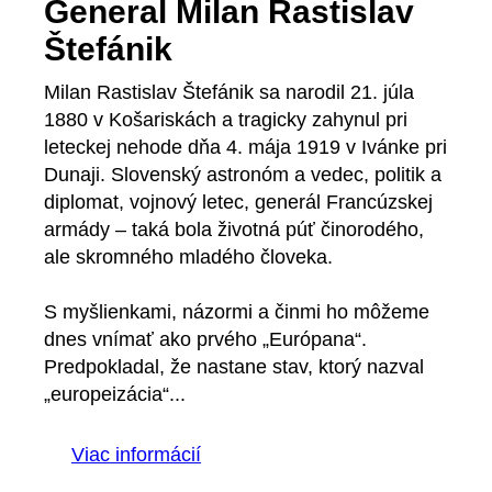
General Milan Rastislav
Štefánik
Milan Rastislav Štefánik sa narodil 21. júla
1880 v Košariskách a tragicky zahynul pri
leteckej nehode dňa 4. mája 1919 v Ivánke pri
Dunaji. Slovenský astronóm a vedec, politik a
diplomat, vojnový letec, generál Francúzskej
armády – taká bola životná púť činorodého,
ale skromného mladého človeka.
S myšlienkami, názormi a činmi ho môžeme
dnes vnímať ako prvého „Európana“.
Predpokladal, že nastane stav, ktorý nazval
„europeizácia“...
Viac informácií