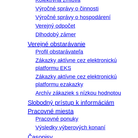
Kolektívna zmluva
Výročné správy o činnosti
Výročné správy o hospodárení
Verejný odpočet
Dlhodobý zámer
Verejné obstarávanie
Profil obstarávateľa
Zákazky aktívne cez elektronickú
platformu EKS
Zákazky aktívne cez elektronickú
platformu ezakazky
Archív zákaziek s nízkou hodnotou
Slobodný prístup k informáciám
Pracovné miesta
Pracovné ponuky
Výsledky výberových konaní
Časopisy