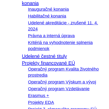
konania
Inauguračné konania
Habilitačné konania
Udelené akreditácie - zrušené 11. 4.
2024
Právna a interná úprava
Kritériá na vyhodnotenie splnenia
podmienok
Udelené čestné tituly
Projekty financované EÚ
Operačný program Kvalita životného
prostredia
Operačný program Výskum a vývoj
Operačný program Vzdelávanie
Erasmus +
Projekty EDA