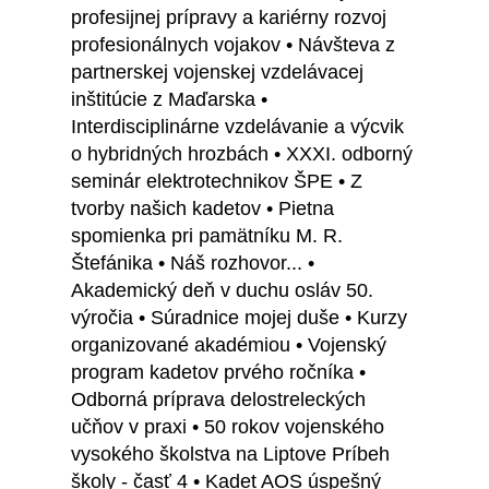
profesijnej prípravy a kariérny rozvoj
profesionálnych vojakov • Návšteva z
partnerskej vojenskej vzdelávacej
inštitúcie z Maďarska •
Interdisciplinárne vzdelávanie a výcvik
o hybridných hrozbách • XXXI. odborný
seminár elektrotechnikov ŠPE • Z
tvorby našich kadetov • Pietna
spomienka pri pamätníku M. R.
Štefánika • Náš rozhovor... •
Akademický deň v duchu osláv 50.
výročia • Súradnice mojej duše • Kurzy
organizované akadémiou • Vojenský
program kadetov prvého ročníka •
Odborná príprava delostreleckých
učňov v praxi • 50 rokov vojenského
vysokého školstva na Liptove Príbeh
školy - časť 4 • Kadet AOS úspešný