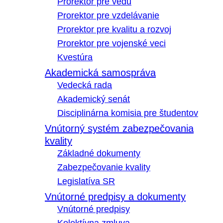
Prorektor pre vedu
Prorektor pre vzdelávanie
Prorektor pre kvalitu a rozvoj
Prorektor pre vojenské veci
Kvestúra
Akademická samospráva
Vedecká rada
Akademický senát
Disciplinárna komisia pre študentov
Vnútorný systém zabezpečovania
kvality
Základné dokumenty
Zabezpečovanie kvality
Legislatíva SR
Vnútorné predpisy a dokumenty
Vnútorné predpisy