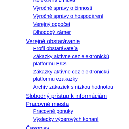
Kolektívna zmluva
Výročné správy o činnosti
Výročné správy o hospodárení
Verejný odpočet
Dlhodobý zámer
Verejné obstarávanie
Profil obstarávateľa
Zákazky aktívne cez elektronickú
platformu EKS
Zákazky aktívne cez elektronickú
platformu ezakazky
Archív zákaziek s nízkou hodnotou
Slobodný prístup k informáciám
Pracovné miesta
Pracovné ponuky
Výsledky výberových konaní
Časopisy