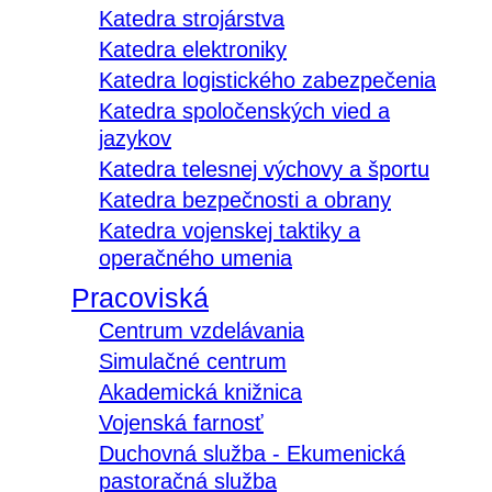
Katedra strojárstva
Katedra elektroniky
Katedra logistického zabezpečenia
Katedra spoločenských vied a
jazykov
Katedra telesnej výchovy a športu
Katedra bezpečnosti a obrany
Katedra vojenskej taktiky a
operačného umenia
Pracoviská
Centrum vzdelávania
Simulačné centrum
Akademická knižnica
Vojenská farnosť
Duchovná služba - Ekumenická
pastoračná služba