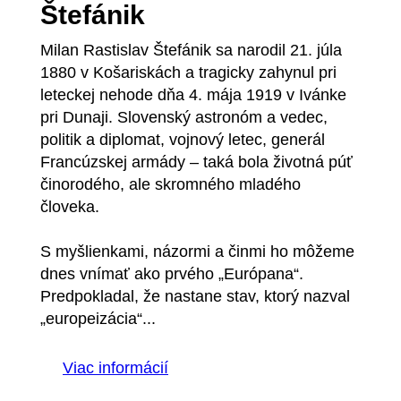
Štefánik
Milan Rastislav Štefánik sa narodil 21. júla
1880 v Košariskách a tragicky zahynul pri
leteckej nehode dňa 4. mája 1919 v Ivánke
pri Dunaji. Slovenský astronóm a vedec,
politik a diplomat, vojnový letec, generál
Francúzskej armády – taká bola životná púť
činorodého, ale skromného mladého
človeka.
S myšlienkami, názormi a činmi ho môžeme
dnes vnímať ako prvého „Európana“.
Predpokladal, že nastane stav, ktorý nazval
„europeizácia“...
Viac informácií