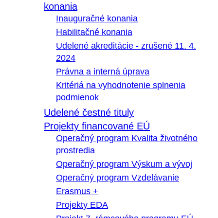
konania
Inauguračné konania
Habilitačné konania
Udelené akreditácie - zrušené 11. 4.
2024
Právna a interná úprava
Kritériá na vyhodnotenie splnenia
podmienok
Udelené čestné tituly
Projekty financované EÚ
Operačný program Kvalita životného
prostredia
Operačný program Výskum a vývoj
Operačný program Vzdelávanie
Erasmus +
Projekty EDA