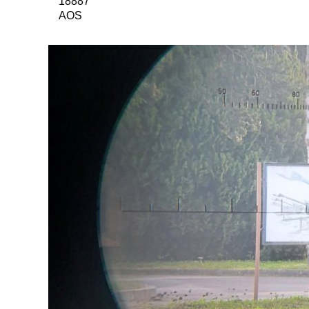
18887
AOS