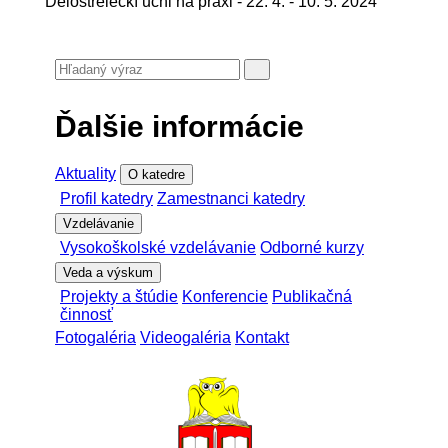
Delostreleckí učni na praxi - 22. 4. - 10. 5. 2024
Ďalšie informácie
Aktuality
O katedre
Profil katedry
Zamestnanci katedry
Vzdelávanie
Vysokoškolské vzdelávanie
Odborné kurzy
Veda a výskum
Projekty a štúdie
Konferencie
Publikačná
činnosť
Fotogaléria
Videogaléria
Kontakt