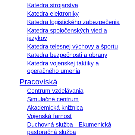
Katedra strojárstva
Katedra elektroniky
Katedra logistického zabezpečenia
Katedra spoločenských vied a
jazykov
Katedra telesnej výchovy a športu
Katedra bezpečnosti a obrany
Katedra vojenskej taktiky a
operačného umenia
Pracoviská
Centrum vzdelávania
Simulačné centrum
Akademická knižnica
Vojenská farnosť
Duchovná služba - Ekumenická
pastoračná služba