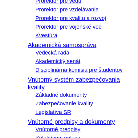
Prorektor pre vedu
Prorektor pre vzdelávanie
Prorektor pre kvalitu a rozvoj
Prorektor pre vojenské veci
Kvestúra
Akademická samospráva
Vedecká rada
Akademický senát
Disciplinárna komisia pre študentov
Vnútorný systém zabezpečovania
kvality
Základné dokumenty
Zabezpečovanie kvality
Legislatíva SR
Vnútorné predpisy a dokumenty
Vnútorné predpisy