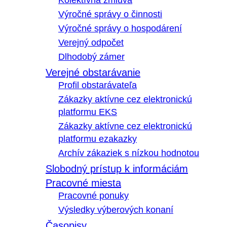
Kolektívna zmluva
Výročné správy o činnosti
Výročné správy o hospodárení
Verejný odpočet
Dlhodobý zámer
Verejné obstarávanie
Profil obstarávateľa
Zákazky aktívne cez elektronickú
platformu EKS
Zákazky aktívne cez elektronickú
platformu ezakazky
Archív zákaziek s nízkou hodnotou
Slobodný prístup k informáciám
Pracovné miesta
Pracovné ponuky
Výsledky výberových konaní
Časopisy