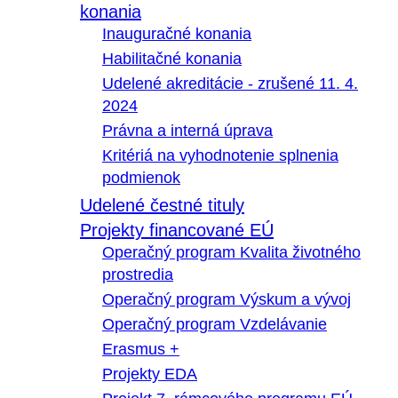
konania
Inauguračné konania
Habilitačné konania
Udelené akreditácie - zrušené 11. 4.
2024
Právna a interná úprava
Kritériá na vyhodnotenie splnenia
podmienok
Udelené čestné tituly
Projekty financované EÚ
Operačný program Kvalita životného
prostredia
Operačný program Výskum a vývoj
Operačný program Vzdelávanie
Erasmus +
Projekty EDA