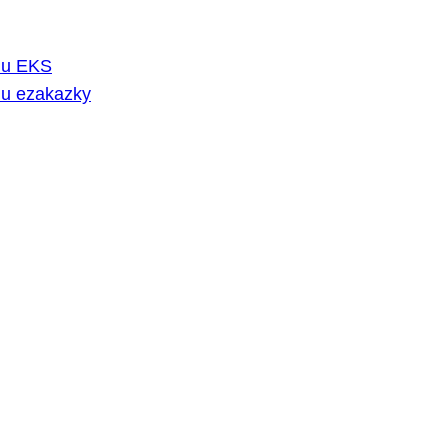
rmu EKS
mu ezakazky