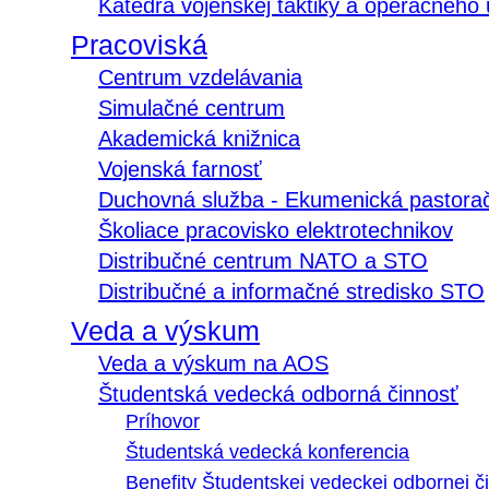
Katedra vojenskej taktiky a operačného
Pracoviská
Centrum vzdelávania
Simulačné centrum
Akademická knižnica
Vojenská farnosť
Duchovná služba - Ekumenická pastora
Školiace pracovisko elektrotechnikov
Distribučné centrum NATO a STO
Distribučné a informačné stredisko STO
Veda a výskum
Veda a výskum na AOS
Študentská vedecká odborná činnosť
Príhovor
Študentská vedecká konferencia
Benefity Študentskej vedeckej odbornej či