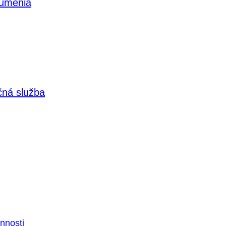
 umenia
čná služba
nnosti