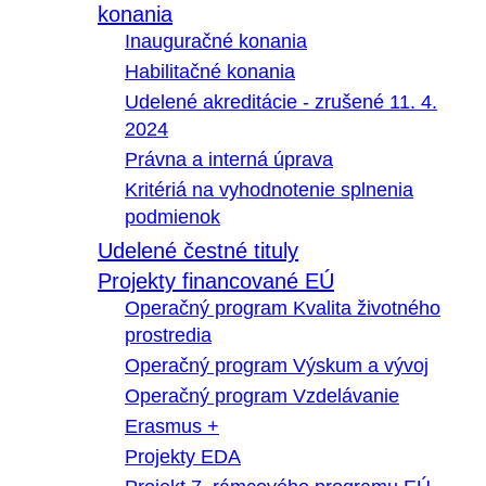
konania
Inauguračné konania
Habilitačné konania
Udelené akreditácie - zrušené 11. 4.
2024
Právna a interná úprava
Kritériá na vyhodnotenie splnenia
podmienok
Udelené čestné tituly
Projekty financované EÚ
Operačný program Kvalita životného
prostredia
Operačný program Výskum a vývoj
Operačný program Vzdelávanie
Erasmus +
Projekty EDA