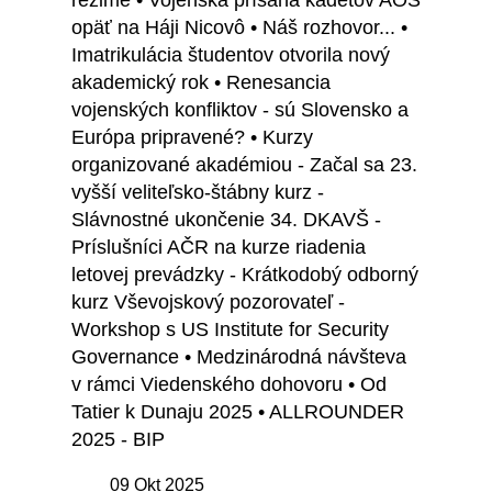
režime • Vojenská prísaha kadetov AOS
opäť na Háji Nicovô • Náš rozhovor... •
Imatrikulácia študentov otvorila nový
akademický rok • Renesancia
vojenských konfliktov - sú Slovensko a
Európa pripravené? • Kurzy
organizované akadémiou - Začal sa 23.
vyšší veliteľsko-štábny kurz -
Slávnostné ukončenie 34. DKAVŠ -
Príslušníci AČR na kurze riadenia
letovej prevádzky - Krátkodobý odborný
kurz Vševojskový pozorovateľ -
Workshop s US Institute for Security
Governance • Medzinárodná návšteva
v rámci Viedenského dohovoru • Od
Tatier k Dunaju 2025 • ALLROUNDER
2025 - BIP
09 Okt 2025