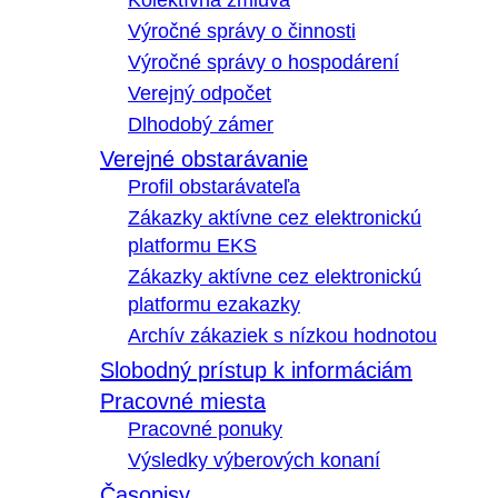
Kolektívna zmluva
Výročné správy o činnosti
Výročné správy o hospodárení
Verejný odpočet
Dlhodobý zámer
Verejné obstarávanie
Profil obstarávateľa
Zákazky aktívne cez elektronickú
platformu EKS
Zákazky aktívne cez elektronickú
platformu ezakazky
Archív zákaziek s nízkou hodnotou
Slobodný prístup k informáciám
Pracovné miesta
Pracovné ponuky
Výsledky výberových konaní
Časopisy