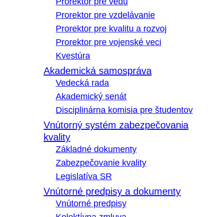
Prorektor pre vedu
Prorektor pre vzdelávanie
Prorektor pre kvalitu a rozvoj
Prorektor pre vojenské veci
Kvestúra
Akademická samospráva
Vedecká rada
Akademický senát
Disciplinárna komisia pre študentov
Vnútorný systém zabezpečovania
kvality
Základné dokumenty
Zabezpečovanie kvality
Legislatíva SR
Vnútorné predpisy a dokumenty
Vnútorné predpisy