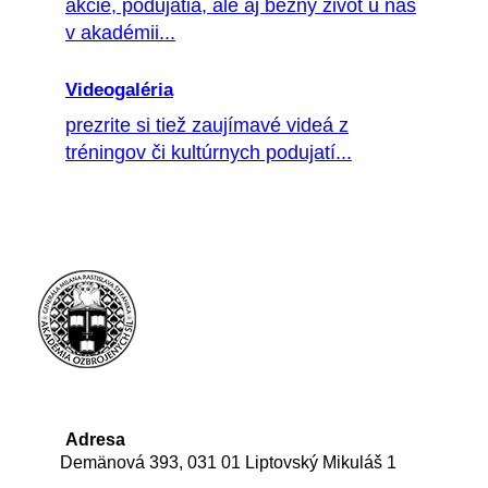
akcie, podujatia, ale aj bežný život u nás
v akadémii...
Videogaléria
prezrite si tiež zaujímavé videá z
tréningov či kultúrnych podujatí...
Adresa
Demänová 393, 031 01 Liptovský Mikuláš 1