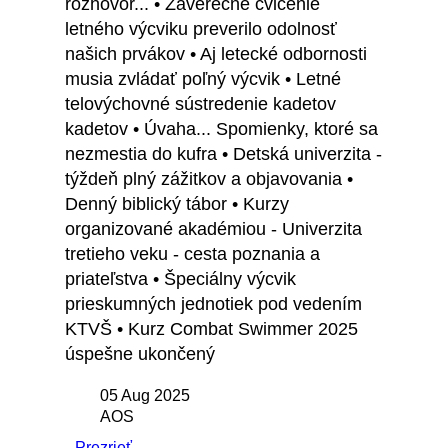
rozhovor... • Záverečné cvičenie
letného výcviku preverilo odolnosť
našich prvákov • Aj letecké odbornosti
musia zvládať poľný výcvik • Letné
telovýchovné sústredenie kadetov
kadetov • Úvaha... Spomienky, ktoré sa
nezmestia do kufra • Detská univerzita -
týždeň plný zážitkov a objavovania •
Denný biblický tábor • Kurzy
organizované akadémiou - Univerzita
tretieho veku - cesta poznania a
priateľstva • Špeciálny výcvik
prieskumných jednotiek pod vedením
KTVŠ • Kurz Combat Swimmer 2025
úspešne ukončený
05 Aug 2025
AOS
Prezrieť