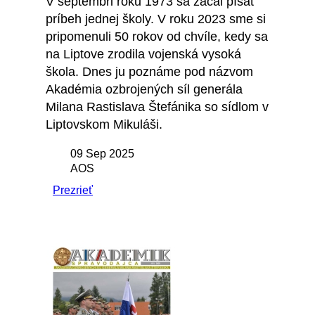
V septembri roku 1973 sa začal písať
príbeh jednej školy. V roku 2023 sme si
pripomenuli 50 rokov od chvíle, kedy sa
na Liptove zrodila vojenská vysoká
škola. Dnes ju poznáme pod názvom
Akadémia ozbrojených síl generála
Milana Rastislava Štefánika so sídlom v
Liptovskom Mikuláši.
09 Sep 2025
AOS
Prezrieť