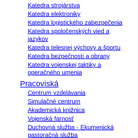
Katedra strojárstva
Katedra elektroniky
Katedra logistického zabezpečenia
Katedra spoločenských vied a
jazykov
Katedra telesnej výchovy a športu
Katedra bezpečnosti a obrany
Katedra vojenskej taktiky a
operačného umenia
Pracoviská
Centrum vzdelávania
Simulačné centrum
Akademická knižnica
Vojenská farnosť
Duchovná služba - Ekumenická
pastoračná služba