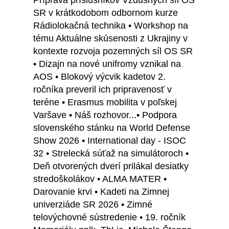
Príprava príslušníkov Vzdušných síl OS
SR v krátkodobom odbornom kurze
Rádiolokačná technika • Workshop na
tému Aktuálne skúsenosti z Ukrajiny v
kontexte rozvoja pozemných síl OS SR
• Dizajn na nové unifromy vznikal na
AOS • Blokový výcvik kadetov 2.
ročníka preveril ich pripravenosť v
teréne • Erasmus mobilita v poľskej
Varšave • Náš rozhovor...• Podpora
slovenského stánku na World Defense
Show 2026 • International day - ISOC
32 • Strelecká súťaž na simulátoroch •
Deň otvorených dverí prilákal desiatky
stredoškolákov • ALMA MATER •
Darovanie krvi • Kadeti na Zimnej
univerziáde SR 2026 • Zimné
telovýchovné sústredenie • 19. ročník