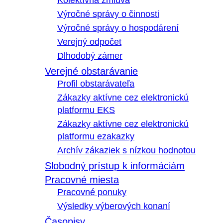
Kolektívna zmluva
Výročné správy o činnosti
Výročné správy o hospodárení
Verejný odpočet
Dlhodobý zámer
Verejné obstarávanie
Profil obstarávateľa
Zákazky aktívne cez elektronickú
platformu EKS
Zákazky aktívne cez elektronickú
platformu ezakazky
Archív zákaziek s nízkou hodnotou
Slobodný prístup k informáciám
Pracovné miesta
Pracovné ponuky
Výsledky výberových konaní
Časopisy