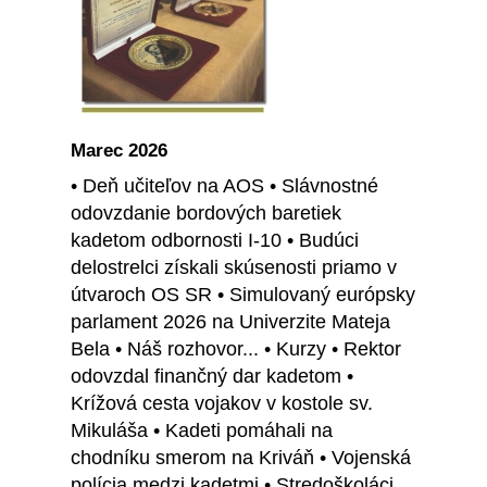
Marec 2026
• Deň učiteľov na AOS • Slávnostné
odovzdanie bordových baretiek
kadetom odbornosti I-10 • Budúci
delostrelci získali skúsenosti priamo v
útvaroch OS SR • Simulovaný európsky
parlament 2026 na Univerzite Mateja
Bela • Náš rozhovor... • Kurzy • Rektor
odovzdal finančný dar kadetom •
Krížová cesta vojakov v kostole sv.
Mikuláša • Kadeti pomáhali na
chodníku smerom na Kriváň • Vojenská
polícia medzi kadetmi • Stredoškoláci