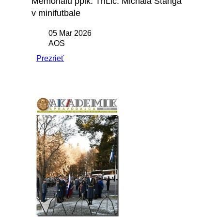
Memoriálu pplk. ThLic. Michala Štanga
v minifutbale
05 Mar 2026
AOS
Prezrieť