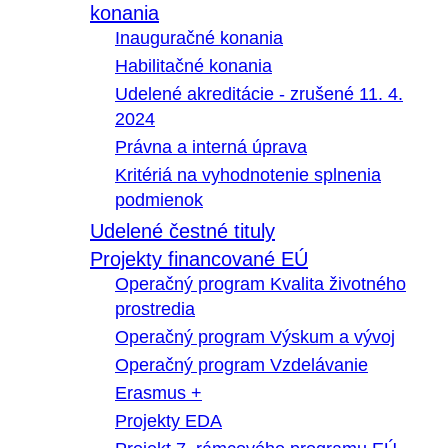
konania
Inauguračné konania
Habilitačné konania
Udelené akreditácie - zrušené 11. 4.
2024
Právna a interná úprava
Kritériá na vyhodnotenie splnenia
podmienok
Udelené čestné tituly
Projekty financované EÚ
Operačný program Kvalita životného
prostredia
Operačný program Výskum a vývoj
Operačný program Vzdelávanie
Erasmus +
Projekty EDA