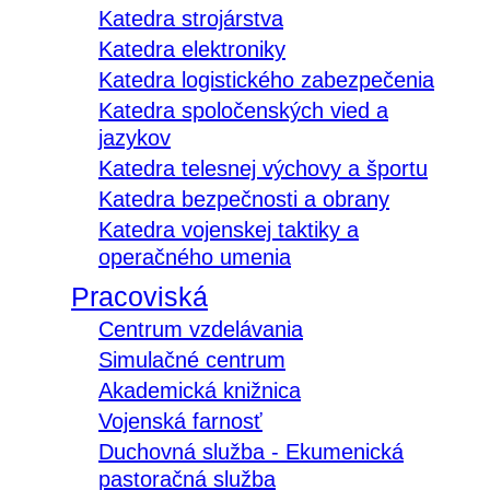
Katedra strojárstva
Katedra elektroniky
Katedra logistického zabezpečenia
Katedra spoločenských vied a
jazykov
Katedra telesnej výchovy a športu
Katedra bezpečnosti a obrany
Katedra vojenskej taktiky a
operačného umenia
Pracoviská
Centrum vzdelávania
Simulačné centrum
Akademická knižnica
Vojenská farnosť
Duchovná služba - Ekumenická
pastoračná služba