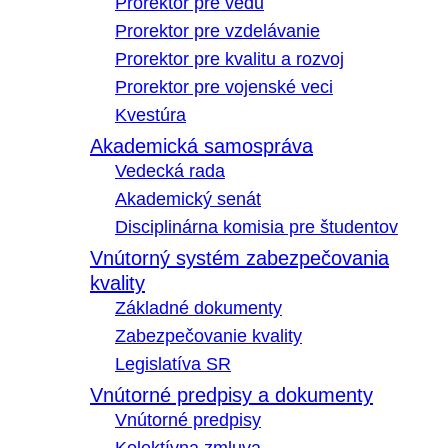
Prorektor pre vedu
Prorektor pre vzdelávanie
Prorektor pre kvalitu a rozvoj
Prorektor pre vojenské veci
Kvestúra
Akademická samospráva
Vedecká rada
Akademický senát
Disciplinárna komisia pre študentov
Vnútorný systém zabezpečovania
kvality
Základné dokumenty
Zabezpečovanie kvality
Legislatíva SR
Vnútorné predpisy a dokumenty
Vnútorné predpisy