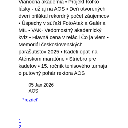
Vianočná akadémia • Projekt Koľko
lásky - už aj na AOS • Deň otvorených
dverí prilákal rekordný počet záujemcov
• Úspechy v súťaži FotoAtak a Galéria
MIL • VAK- Vedomostný akademický
kvíz • Hlavná cena v relácii Čo ja viem •
Memoriál československých
parašutistov 2025 • Kadeti opäť na
Aténskom maratóne • Striebro pre
kadetov • 15. ročník tenisového turnaja
o putovný pohár rektora AOS
05 Jan 2026
AOS
Prezrieť
1
2