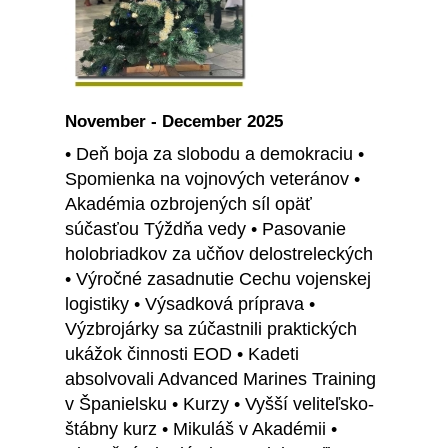
November - December 2025
• Deň boja za slobodu a demokraciu •
Spomienka na vojnových veteránov •
Akadémia ozbrojených síl opäť
súčasťou Týždňa vedy • Pasovanie
holobriadkov za učňov delostreleckých
• Výročné zasadnutie Cechu vojenskej
logistiky • Výsadková príprava •
Výzbrojárky sa zúčastnili praktických
ukážok činnosti EOD • Kadeti
absolvovali Advanced Marines Training
v Španielsku • Kurzy • Vyšší veliteľsko-
štábny kurz • Mikuláš v Akadémii •