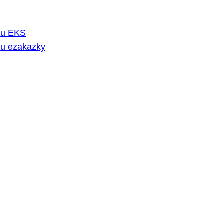
rmu EKS
mu ezakazky