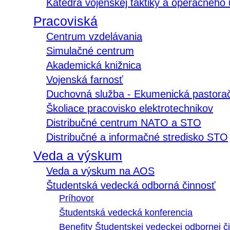
Katedra vojenskej taktiky a operačného
Pracoviská
Centrum vzdelávania
Simulačné centrum
Akademická knižnica
Vojenská farnosť
Duchovná služba - Ekumenická pastora
Školiace pracovisko elektrotechnikov
Distribučné centrum NATO a STO
Distribučné a informačné stredisko STO
Veda a výskum
Veda a výskum na AOS
Študentská vedecká odborná činnosť
Príhovor
Študentská vedecká konferencia
Benefity Študentskej vedeckej odbornej či