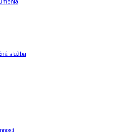
 umenia
čná služba
nnosti