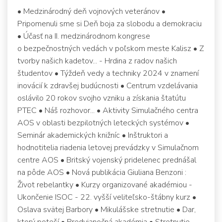
• Medzinárodný deň vojnových veteránov •
Pripomenuli sme si Deň boja za slobodu a demokraciu
• Účasť na II. medzinárodnom kongrese
o bezpečnostných vedách v poľskom meste Kalisz • Z
tvorby našich kadetov... - Hrdina z radov našich
študentov • Týždeň vedy a techniky 2024 v znamení
inovácií k zdravšej budúcnosti • Centrum vzdelávania
oslávilo 20 rokov svojho vzniku a získania štatútu
PTEC • Náš rozhovor... • Aktivity Simulačného centra
AOS v oblasti bezpilotných leteckých systémov •
Seminár akademických knižníc • Inštruktori a
hodnotitelia riadenia letovej prevádzky v Simulačnom
centre AOS • Britský vojenský pridelenec prednášal
na pôde AOS • Nová publikácia Giuliana Benzoni :
Život rebelantky • Kurzy organizované akadémiou -
Ukončenie ISOC - 22. vyšší veliteľsko-štábny kurz •
Oslava svätej Barbory • Mikulášske stretnutie • Dar,
ktorý poteší • Predvianočná akadémia • Stretnutie