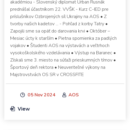
akadémiou - Slovenský diplomat Urban Rusnák
prednášal účastníkom 22. VVŠK - Kurz C-IED pre
príslušníkov Ozbrojených síl Ukrajiny na AOS • Z
tvorby našich kadetov ... - Pohľad z korby Tatry •
Zapojili sme sa opäť do darovania krvi • Október –
Mesiac úcty k starším • Pietna spomienka za padlých
vojakov • Študenti AOS na výstavách a veľtrhoch
vysokoškolského vzdelávania • Výstup na Baranec •
Získali sme 3. miesto na súťaži prieskumných tímov •
Športový deň rektora • Neuveriteľné výkony na
Majstrovstvách OS SR v CROSSFITE
05 Nov 2024
AOS
View