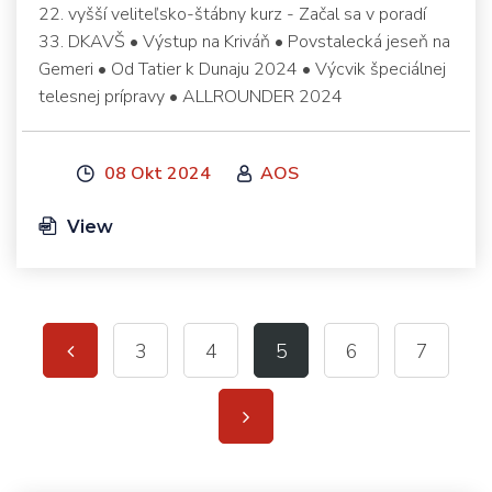
22. vyšší veliteľsko-štábny kurz - Začal sa v poradí
33. DKAVŠ • Výstup na Kriváň • Povstalecká jeseň na
Gemeri • Od Tatier k Dunaju 2024 • Výcvik špeciálnej
telesnej prípravy • ALLROUNDER 2024
08 Okt 2024
AOS
View
3
4
5
6
7