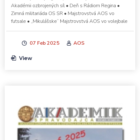
Akadémii ozbrojených síl • Deň s Rádiom Regina •
Zimná militariáda OS SR • Majstrovstvá AOS vo
futsale • „Mikulášske“ Majstrovstvá AOS vo volejbale
07 Feb 2025
AOS
View