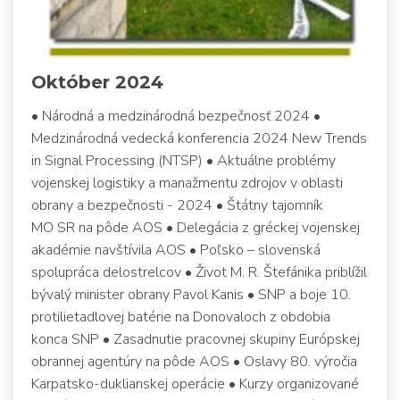
Október 2024
• Národná a medzinárodná bezpečnosť 2024 •
Medzinárodná vedecká konferencia 2024 New Trends
in Signal Processing (NTSP) • Aktuálne problémy
vojenskej logistiky a manažmentu zdrojov v oblasti
obrany a bezpečnosti - 2024 • Štátny tajomník
MO SR na pôde AOS • Delegácia z gréckej vojenskej
akadémie navštívila AOS • Poľsko – slovenská
spolupráca delostrelcov • Život M. R. Štefánika priblížil
bývalý minister obrany Pavol Kanis • SNP a boje 10.
protilietadlovej batérie na Donovaloch z obdobia
konca SNP • Zasadnutie pracovnej skupiny Európskej
obrannej agentúry na pôde AOS • Oslavy 80. výročia
Karpatsko-duklianskej operácie • Kurzy organizované