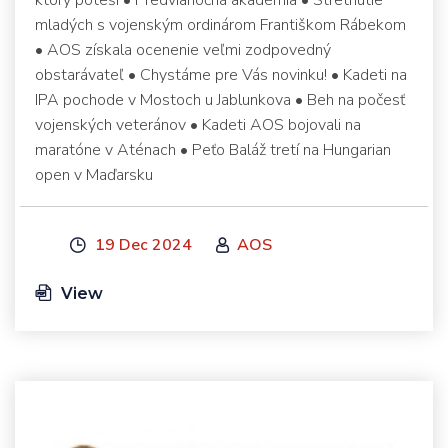
mladých s vojenským ordinárom Františkom Rábekom
• AOS získala ocenenie veľmi zodpovedný
obstarávateľ • Chystáme pre Vás novinku! • Kadeti na
IPA pochode v Mostoch u Jablunkova • Beh na počesť
vojenských veteránov • Kadeti AOS bojovali na
maratóne v Aténach • Peťo Baláž tretí na Hungarian
open v Maďarsku
19 Dec 2024
AOS
View