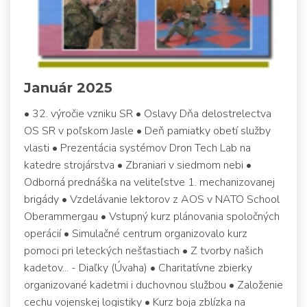
Január 2025
• 32. výročie vzniku SR • Oslavy Dňa delostrelectva
OS SR v poľskom Jasle • Deň pamiatky obetí služby
vlasti • Prezentácia systémov Dron Tech Lab na
katedre strojárstva • Zbraniari v siedmom nebi •
Odborná prednáška na veliteľstve 1. mechanizovanej
brigády • Vzdelávanie lektorov z AOS v NATO School
Oberammergau • Vstupný kurz plánovania spoločných
operácií • Simulačné centrum organizovalo kurz
pomoci pri leteckých nešťastiach • Z tvorby našich
kadetov... - Diaľky (Úvaha) • Charitatívne zbierky
organizované kadetmi i duchovnou službou • Založenie
cechu vojenskej logistiky • Kurz boja zblízka na