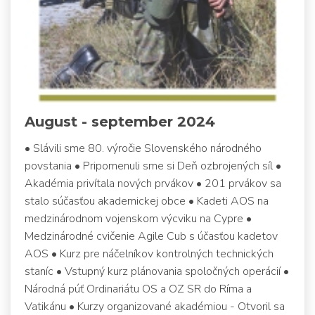
August - september 2024
• Slávili sme 80. výročie Slovenského národného
povstania • Pripomenuli sme si Deň ozbrojených síl •
Akadémia privítala nových prvákov • 201 prvákov sa
stalo súčasťou akademickej obce • Kadeti AOS na
medzinárodnom vojenskom výcviku na Cypre •
Medzinárodné cvičenie Agile Cub s účasťou kadetov
AOS • Kurz pre náčelníkov kontrolných technických
staníc • Vstupný kurz plánovania spoločných operácií •
Národná púť Ordinariátu OS a OZ SR do Ríma a
Vatikánu • Kurzy organizované akadémiou - Otvoril sa