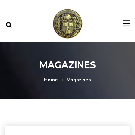
Skip to content
Skip to menu
MAGAZINES
Home
Magazines