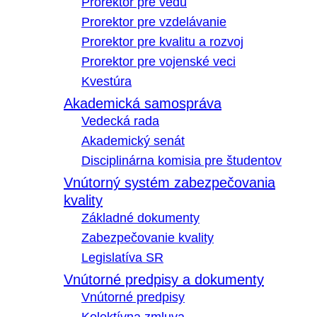
Prorektor pre vedu
Prorektor pre vzdelávanie
Prorektor pre kvalitu a rozvoj
Prorektor pre vojenské veci
Kvestúra
Akademická samospráva
Vedecká rada
Akademický senát
Disciplinárna komisia pre študentov
Vnútorný systém zabezpečovania
kvality
Základné dokumenty
Zabezpečovanie kvality
Legislatíva SR
Vnútorné predpisy a dokumenty
Vnútorné predpisy