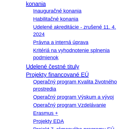
konania
Inauguračné konania
Habilitačné konania
Udelené akreditácie - zrušené 11. 4.
2024
Právna a interná úprava
Kritériá na vyhodnotenie splnenia
podmienok
Udelené čestné tituly
Projekty financované EÚ
Operačný program Kvalita životného
prostredia
Operačný program Výskum a vývoj
Operačný program Vzdelávanie
Erasmus +
Projekty EDA