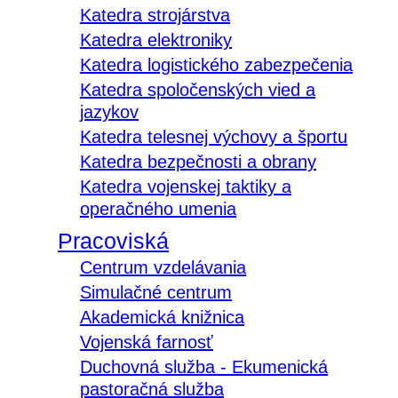
Katedra strojárstva
Katedra elektroniky
Katedra logistického zabezpečenia
Katedra spoločenských vied a
jazykov
Katedra telesnej výchovy a športu
Katedra bezpečnosti a obrany
Katedra vojenskej taktiky a
operačného umenia
Pracoviská
Centrum vzdelávania
Simulačné centrum
Akademická knižnica
Vojenská farnosť
Duchovná služba - Ekumenická
pastoračná služba