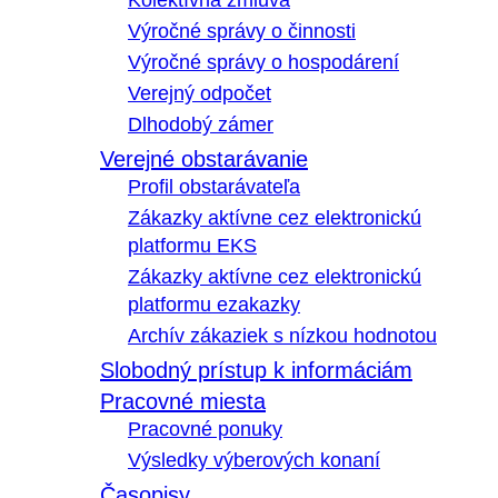
Kolektívna zmluva
Výročné správy o činnosti
Výročné správy o hospodárení
Verejný odpočet
Dlhodobý zámer
Verejné obstarávanie
Profil obstarávateľa
Zákazky aktívne cez elektronickú
platformu EKS
Zákazky aktívne cez elektronickú
platformu ezakazky
Archív zákaziek s nízkou hodnotou
Slobodný prístup k informáciám
Pracovné miesta
Pracovné ponuky
Výsledky výberových konaní
Časopisy