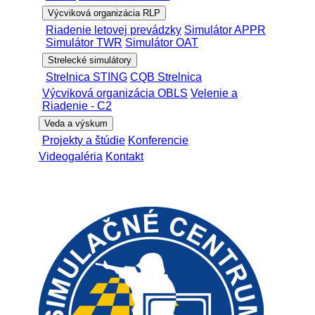
Výcviková organizácia RLP
Riadenie letovej prevádzky
Simulátor APPR
Simulátor TWR
Simulátor OAT
Strelecké simulátory
Strelnica STING
CQB Strelnica
Výcviková organizácia OBLS
Velenie a
Riadenie - C2
Veda a výskum
Projekty a štúdie
Konferencie
Videogaléria
Kontakt