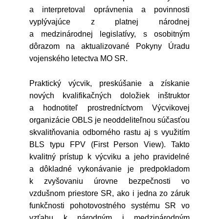
a interpretoval oprávnenia a povinnosti
vyplývajúce z platnej národnej
a medzinárodnej legislatívy, s osobitným
dôrazom na aktualizované Pokyny Úradu
vojenského letectva MO SR.
Praktický výcvik, preskúšanie a získanie
nových kvalifikačných doložiek inštruktor
a hodnotiteľ prostredníctvom Výcvikovej
organizácie OBLS je neoddeliteľnou súčasťou
skvalitňovania odborného rastu aj s využitím
BLS typu FPV (First Person View). Takto
kvalitný prístup k výcviku a jeho pravidelné
a dôkladné vykonávanie je predpokladom
k zvyšovaniu úrovne bezpečnosti vo
vzdušnom priestore SR, ako i jedna zo záruk
funkčnosti pohotovostného systému SR vo
vzťahu k národným i medzinárodným