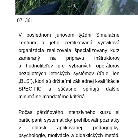
07
Júl
V poslednom júnovom týždni Simulačné
centrum a jeho certifikovaná výcviková
organizácia realizovala špecializovaný kurz
zameraný na prípravu inštruktorov
a hodnotiteľov pre vybraných operátorov
bezpilotných leteckých systémov (ďalej len
„BLS“), ktorí sú držiteľmi základnej kvalifikácie
SPECIFIC a súčasne spĺňajú ďalšie
minimálne mandatórne kritériá.
Počas päťdňového intenzívneho kurzu si
participanti systematicky prehlbovali poznatky
v oblasti aplikovanej pedagogiky,
psychológie, motivácie a didaktických metód,