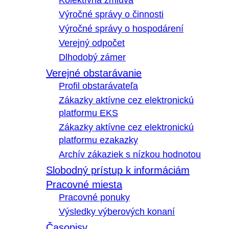
Kolektívna zmluva
Výročné správy o činnosti
Výročné správy o hospodárení
Verejný odpočet
Dlhodobý zámer
Verejné obstarávanie
Profil obstarávateľa
Zákazky aktívne cez elektronickú
platformu EKS
Zákazky aktívne cez elektronickú
platformu ezakazky
Archív zákaziek s nízkou hodnotou
Slobodný prístup k informáciám
Pracovné miesta
Pracovné ponuky
Výsledky výberových konaní
Časopisy