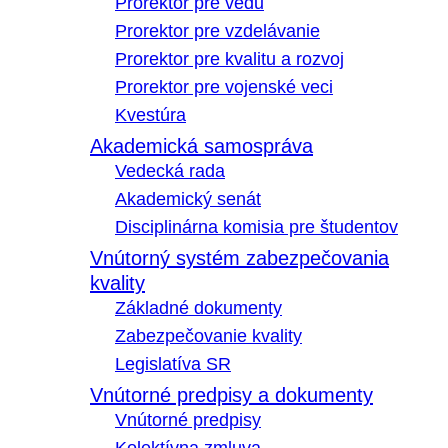
Prorektor pre vedu
Prorektor pre vzdelávanie
Prorektor pre kvalitu a rozvoj
Prorektor pre vojenské veci
Kvestúra
Akademická samospráva
Vedecká rada
Akademický senát
Disciplinárna komisia pre študentov
Vnútorný systém zabezpečovania
kvality
Základné dokumenty
Zabezpečovanie kvality
Legislatíva SR
Vnútorné predpisy a dokumenty
Vnútorné predpisy