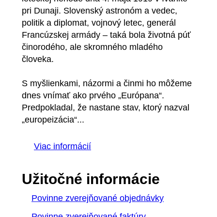
pri Dunaji. Slovenský astronóm a vedec,
politik a diplomat, vojnový letec, generál
Francúzskej armády – taká bola životná púť
činorodého, ale skromného mladého
človeka.
S myšlienkami, názormi a činmi ho môžeme
dnes vnímať ako prvého „Európana“.
Predpokladal, že nastane stav, ktorý nazval
„europeizácia“...
Viac informácií
Užitočné informácie
Povinne zverejňované objednávky
Povinne zverejňované faktúry