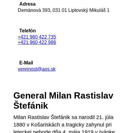
Adresa
Demänová 393, 031 01 Liptovský Mikuláš 1
Telefón
+421 960 422 735
+421 960 422 986
E-Mail
verejnost@aos.sk
General Milan Rastislav
Štefánik
Milan Rastislav Štefánik sa narodil 21. júla
1880 v Košariskách a tragicky zahynul pri
leteckej nehode dňa 4. mája 1919 v Ivánke