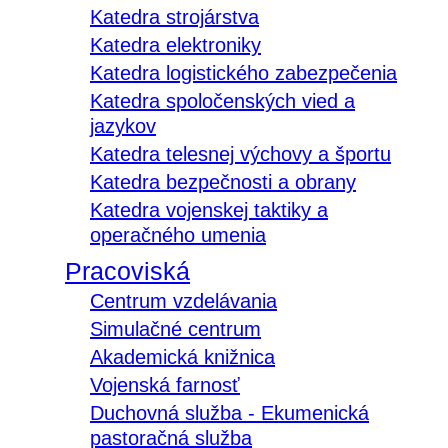
Katedra strojárstva
Katedra elektroniky
Katedra logistického zabezpečenia
Katedra spoločenských vied a
jazykov
Katedra telesnej výchovy a športu
Katedra bezpečnosti a obrany
Katedra vojenskej taktiky a
operačného umenia
Pracoviská
Centrum vzdelávania
Simulačné centrum
Akademická knižnica
Vojenská farnosť
Duchovná služba - Ekumenická
pastoračná služba