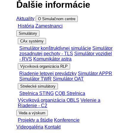
Ďalšie informácie
Aktuality
O Simulačnom centre
História
Zamestnanci
Simulátory
CAx systémy
Simulátor konštruktívnej simulácie
Simulátor
zosadnutej pechoty - TLS
Simulátor vozidiel
- RVS
Komunikátor astra
Výcviková organizácia RLP
Riadenie letovej prevádzky
Simulátor APPR
Simulátor TWR
Simulátor OAT
Strelecké simulátory
Strelnica STING
CQB Strelnica
Výcviková organizácia OBLS
Velenie a
Riadenie - C2
Veda a výskum
Projekty a štúdie
Konferencie
Videogaléria
Kontakt