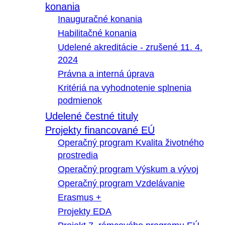
konania
Inauguračné konania
Habilitačné konania
Udelené akreditácie - zrušené 11. 4.
2024
Právna a interná úprava
Kritériá na vyhodnotenie splnenia
podmienok
Udelené čestné tituly
Projekty financované EÚ
Operačný program Kvalita životného
prostredia
Operačný program Výskum a vývoj
Operačný program Vzdelávanie
Erasmus +
Projekty EDA