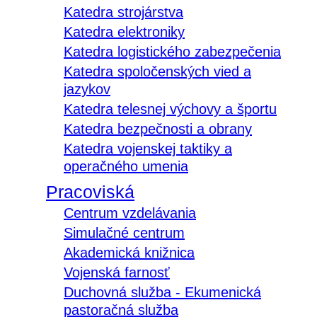
Katedra strojárstva
Katedra elektroniky
Katedra logistického zabezpečenia
Katedra spoločenských vied a
jazykov
Katedra telesnej výchovy a športu
Katedra bezpečnosti a obrany
Katedra vojenskej taktiky a
operačného umenia
Pracoviská
Centrum vzdelávania
Simulačné centrum
Akademická knižnica
Vojenská farnosť
Duchovná služba - Ekumenická
pastoračná služba