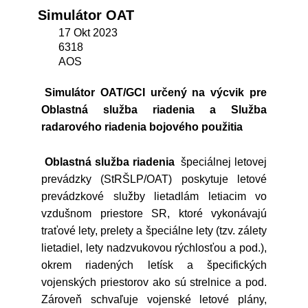
Simulátor OAT
17 Okt 2023
6318
AOS
Simulátor OAT/GCI určený na výcvik pre
Oblastná služba riadenia a Služba
radarového riadenia bojového použitia
Oblastná služba riadenia
špeciálnej letovej
prevádzky (StRŠLP/OAT) poskytuje letové
prevádzkové služby lietadlám letiacim vo
vzdušnom priestore SR, ktoré vykonávajú
traťové lety, prelety a špeciálne lety (tzv. zálety
lietadiel, lety nadzvukovou rýchlosťou a pod.),
okrem riadených letísk a špecifických
vojenských priestorov ako sú strelnice a pod.
Zároveň schvaľuje vojenské letové plány,