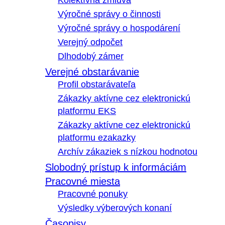
Kolektívna zmluva
Výročné správy o činnosti
Výročné správy o hospodárení
Verejný odpočet
Dlhodobý zámer
Verejné obstarávanie
Profil obstarávateľa
Zákazky aktívne cez elektronickú
platformu EKS
Zákazky aktívne cez elektronickú
platformu ezakazky
Archív zákaziek s nízkou hodnotou
Slobodný prístup k informáciám
Pracovné miesta
Pracovné ponuky
Výsledky výberových konaní
Časopisy