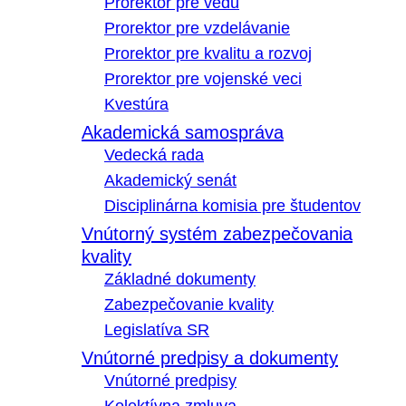
Prorektor pre vedu
Prorektor pre vzdelávanie
Prorektor pre kvalitu a rozvoj
Prorektor pre vojenské veci
Kvestúra
Akademická samospráva
Vedecká rada
Akademický senát
Disciplinárna komisia pre študentov
Vnútorný systém zabezpečovania
kvality
Základné dokumenty
Zabezpečovanie kvality
Legislatíva SR
Vnútorné predpisy a dokumenty
Vnútorné predpisy