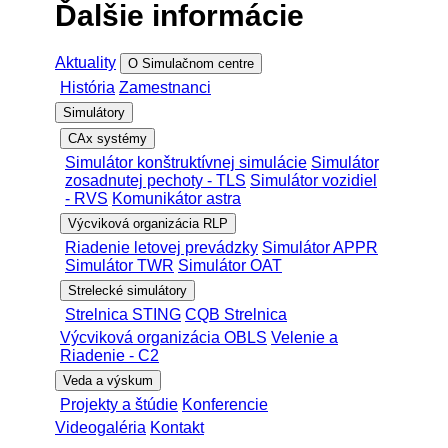
Ďalšie informácie
Aktuality
O Simulačnom centre
História
Zamestnanci
Simulátory
CAx systémy
Simulátor konštruktívnej simulácie
Simulátor
zosadnutej pechoty - TLS
Simulátor vozidiel
- RVS
Komunikátor astra
Výcviková organizácia RLP
Riadenie letovej prevádzky
Simulátor APPR
Simulátor TWR
Simulátor OAT
Strelecké simulátory
Strelnica STING
CQB Strelnica
Výcviková organizácia OBLS
Velenie a
Riadenie - C2
Veda a výskum
Projekty a štúdie
Konferencie
Videogaléria
Kontakt