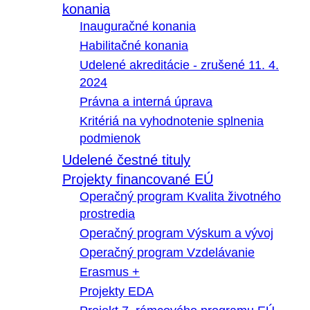
konania
Inauguračné konania
Habilitačné konania
Udelené akreditácie - zrušené 11. 4.
2024
Právna a interná úprava
Kritériá na vyhodnotenie splnenia
podmienok
Udelené čestné tituly
Projekty financované EÚ
Operačný program Kvalita životného
prostredia
Operačný program Výskum a vývoj
Operačný program Vzdelávanie
Erasmus +
Projekty EDA