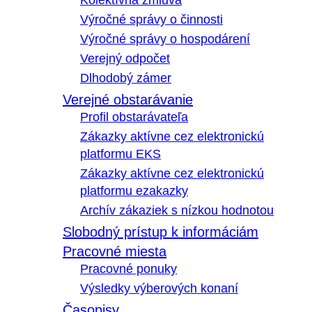
Kolektívna zmluva
Výročné správy o činnosti
Výročné správy o hospodárení
Verejný odpočet
Dlhodobý zámer
Verejné obstarávanie
Profil obstarávateľa
Zákazky aktívne cez elektronickú
platformu EKS
Zákazky aktívne cez elektronickú
platformu ezakazky
Archív zákaziek s nízkou hodnotou
Slobodný prístup k informáciám
Pracovné miesta
Pracovné ponuky
Výsledky výberových konaní
Časopisy