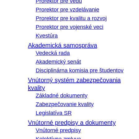
Prorektor pre vedu
Prorektor pre vzdelávanie
Prorektor pre kvalitu a rozvoj
Prorektor pre vojenské veci
Kvestúra
Akademická samospráva
Vedecká rada
Akademický senát
Disciplinárna komisia pre študentov
Vnútorný systém zabezpečovania
kvality
Základné dokumenty
Zabezpečovanie kvality
Legislatíva SR
Vnútorné predpisy a dokumenty
Vnútorné predpisy