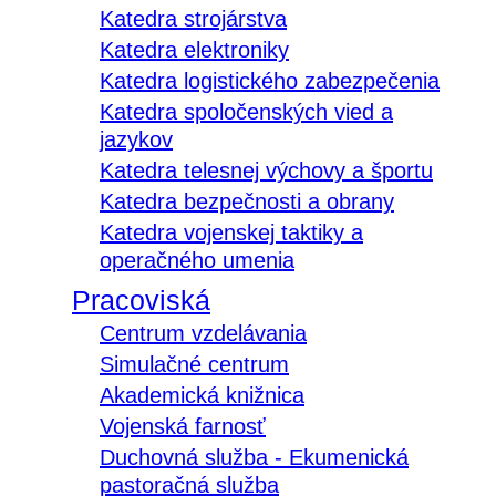
Katedra strojárstva
Katedra elektroniky
Katedra logistického zabezpečenia
Katedra spoločenských vied a
jazykov
Katedra telesnej výchovy a športu
Katedra bezpečnosti a obrany
Katedra vojenskej taktiky a
operačného umenia
Pracoviská
Centrum vzdelávania
Simulačné centrum
Akademická knižnica
Vojenská farnosť
Duchovná služba - Ekumenická
pastoračná služba