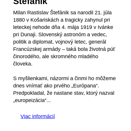
Štefánik
Milan Rastislav Štefánik sa narodil 21. júla
1880 v Košariskách a tragicky zahynul pri
leteckej nehode dňa 4. mája 1919 v Ivánke
pri Dunaji. Slovenský astronóm a vedec,
politik a diplomat, vojnový letec, generál
Francúzskej armády – taká bola životná púť
činorodého, ale skromného mladého
človeka.
S myšlienkami, názormi a činmi ho môžeme
dnes vnímať ako prvého „Európana“.
Predpokladal, že nastane stav, ktorý nazval
„europeizácia“...
Viac informácií