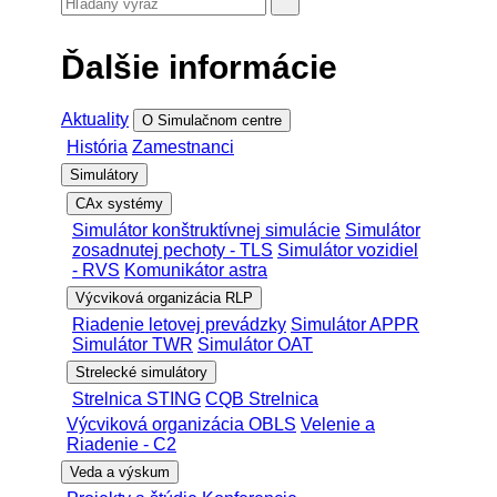
Ďalšie informácie
Aktuality
O Simulačnom centre
História
Zamestnanci
Simulátory
CAx systémy
Simulátor konštruktívnej simulácie
Simulátor
zosadnutej pechoty - TLS
Simulátor vozidiel
- RVS
Komunikátor astra
Výcviková organizácia RLP
Riadenie letovej prevádzky
Simulátor APPR
Simulátor TWR
Simulátor OAT
Strelecké simulátory
Strelnica STING
CQB Strelnica
Výcviková organizácia OBLS
Velenie a
Riadenie - C2
Veda a výskum