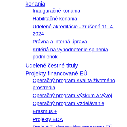
konania
Inauguračné konania
Habilitačné konania
Udelené akreditácie - zrušené 11. 4.
2024
Právna a interná úprava
Kritériá na vyhodnotenie splnenia
podmienok
Udelené čestné tituly
Projekty financované EÚ
Operačný program Kvalita životného
prostredia
Operačný program Výskum a vývoj
Operačný program Vzdelávanie
Erasmus +
Projekty EDA