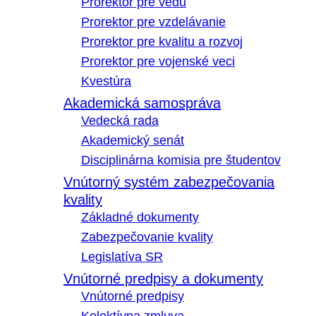
Prorektor pre vedu
Prorektor pre vzdelávanie
Prorektor pre kvalitu a rozvoj
Prorektor pre vojenské veci
Kvestúra
Akademická samospráva
Vedecká rada
Akademický senát
Disciplinárna komisia pre študentov
Vnútorný systém zabezpečovania
kvality
Základné dokumenty
Zabezpečovanie kvality
Legislatíva SR
Vnútorné predpisy a dokumenty
Vnútorné predpisy