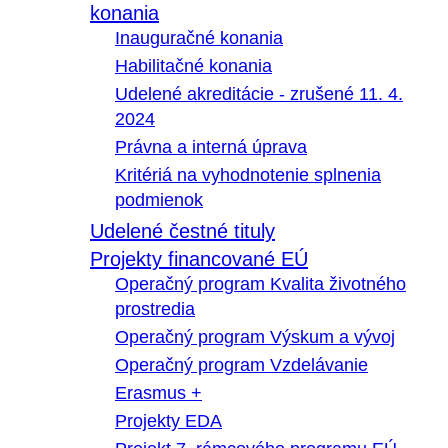
konania
Inauguračné konania
Habilitačné konania
Udelené akreditácie - zrušené 11. 4.
2024
Právna a interná úprava
Kritériá na vyhodnotenie splnenia
podmienok
Udelené čestné tituly
Projekty financované EÚ
Operačný program Kvalita životného
prostredia
Operačný program Výskum a vývoj
Operačný program Vzdelávanie
Erasmus +
Projekty EDA