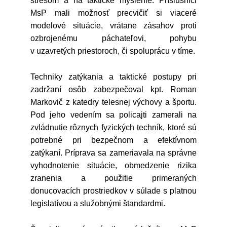
stresom a na taktické myslenie. Príslušníci
MsP mali možnosť precvičiť si viaceré
modelové situácie, vrátane zásahov proti
ozbrojenému páchateľovi, pohybu
v uzavretých priestoroch, či spoluprácu v tíme.
Techniky zatýkania a taktické postupy pri
zadržaní osôb zabezpečoval kpt. Roman
Markovič z katedry telesnej výchovy a športu.
Pod jeho vedením sa policajti zamerali na
zvládnutie rôznych fyzických techník, ktoré sú
potrebné pri bezpečnom a efektívnom
zatýkaní. Príprava sa zameriavala na správne
vyhodnotenie situácie, obmedzenie rizika
zranenia a použitie primeraných
donucovacích prostriedkov v súlade s platnou
legislatívou a služobnými štandardmi.