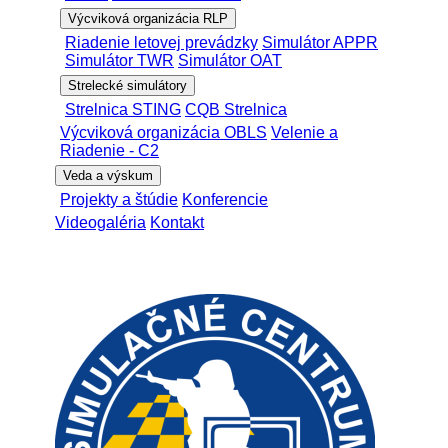
Výcviková organizácia RLP
Riadenie letovej prevádzky
Simulátor APPR
Simulátor TWR
Simulátor OAT
Strelecké simulátory
Strelnica STING
CQB Strelnica
Výcviková organizácia OBLS
Velenie a
Riadenie - C2
Veda a výskum
Projekty a štúdie
Konferencie
Videogaléria
Kontakt