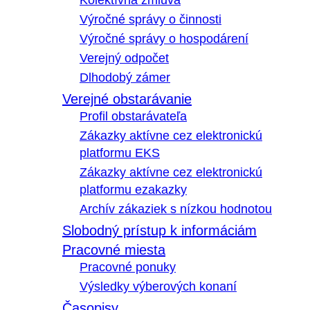
Kolektívna zmluva
Výročné správy o činnosti
Výročné správy o hospodárení
Verejný odpočet
Dlhodobý zámer
Verejné obstarávanie
Profil obstarávateľa
Zákazky aktívne cez elektronickú
platformu EKS
Zákazky aktívne cez elektronickú
platformu ezakazky
Archív zákaziek s nízkou hodnotou
Slobodný prístup k informáciám
Pracovné miesta
Pracovné ponuky
Výsledky výberových konaní
Časopisy