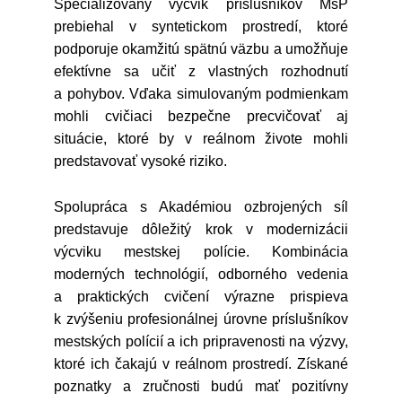
Špecializovaný výcvik príslušníkov MsP
prebiehal v syntetickom prostredí, ktoré
podporuje okamžitú spätnú väzbu a umožňuje
efektívne sa učiť z vlastných rozhodnutí
a pohybov. Vďaka simulovaným podmienkam
mohli cvičiaci bezpečne precvičovať aj
situácie, ktoré by v reálnom živote mohli
predstavovať vysoké riziko.
Spolupráca s Akadémiou ozbrojených síl
predstavuje dôležitý krok v modernizácii
výcviku mestskej polície. Kombinácia
moderných technológií, odborného vedenia
a praktických cvičení výrazne prispieva
k zvýšeniu profesionálnej úrovne príslušníkov
mestských polícií a ich pripravenosti na výzvy,
ktoré ich čakajú v reálnom prostredí. Získané
poznatky a zručnosti budú mať pozitívny