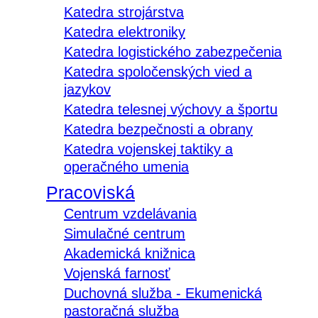
Katedra strojárstva
Katedra elektroniky
Katedra logistického zabezpečenia
Katedra spoločenských vied a
jazykov
Katedra telesnej výchovy a športu
Katedra bezpečnosti a obrany
Katedra vojenskej taktiky a
operačného umenia
Pracoviská
Centrum vzdelávania
Simulačné centrum
Akademická knižnica
Vojenská farnosť
Duchovná služba - Ekumenická
pastoračná služba