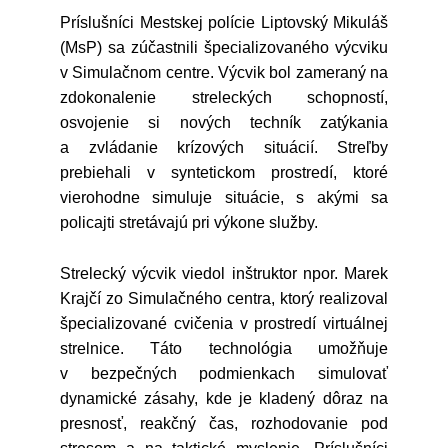
Príslušníci Mestskej polície Liptovský Mikuláš
(MsP) sa zúčastnili špecializovaného výcviku
v Simulačnom centre. Výcvik bol zameraný na
zdokonalenie streleckých schopností,
osvojenie si nových techník zatýkania
a zvládanie krízových situácií. Streľby
prebiehali v syntetickom prostredí, ktoré
vierohodne simuluje situácie, s akými sa
policajti stretávajú pri výkone služby.
Strelecký výcvik viedol inštruktor npor. Marek
Krajčí zo Simulačného centra, ktorý realizoval
špecializované cvičenia v prostredí virtuálnej
strelnice. Táto technológia umožňuje
v bezpečných podmienkach simulovať
dynamické zásahy, kde je kladený dôraz na
presnosť, reakčný čas, rozhodovanie pod