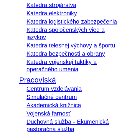
Katedra strojárstva
Katedra elektroniky
Katedra logistického zabezpečenia
Katedra spoločenských vied a
jazykov
Katedra telesnej výchovy a športu
Katedra bezpečnosti a obrany
Katedra vojenskej taktiky a
operačného umenia
Pracoviská
Centrum vzdelávania
Simulačné centrum
Akademická knižnica
Vojenská farnosť
Duchovná služba - Ekumenická
pastoračná služba