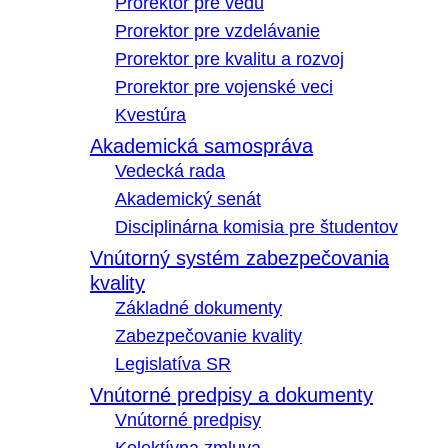
Prorektor pre vedu
Prorektor pre vzdelávanie
Prorektor pre kvalitu a rozvoj
Prorektor pre vojenské veci
Kvestúra
Akademická samospráva
Vedecká rada
Akademický senát
Disciplinárna komisia pre študentov
Vnútorný systém zabezpečovania
kvality
Základné dokumenty
Zabezpečovanie kvality
Legislatíva SR
Vnútorné predpisy a dokumenty
Vnútorné predpisy