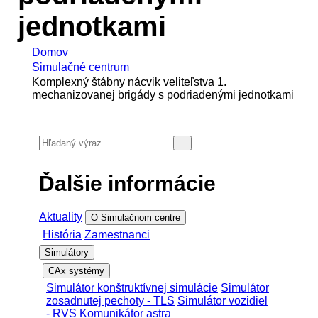
jednotkami
Domov
Simulačné centrum
Komplexný štábny nácvik veliteľstva 1.
mechanizovanej brigády s podriadenými jednotkami
Ďalšie informácie
Aktuality
O Simulačnom centre
História
Zamestnanci
Simulátory
CAx systémy
Simulátor konštruktívnej simulácie
Simulátor
zosadnutej pechoty - TLS
Simulátor vozidiel
- RVS
Komunikátor astra