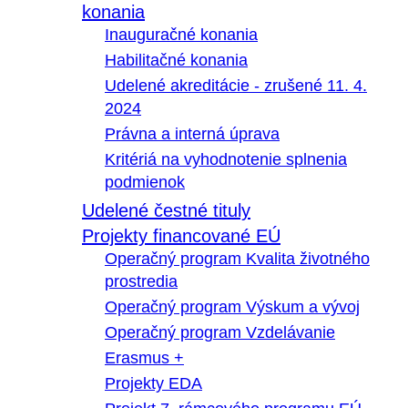
konania
Inauguračné konania
Habilitačné konania
Udelené akreditácie - zrušené 11. 4.
2024
Právna a interná úprava
Kritériá na vyhodnotenie splnenia
podmienok
Udelené čestné tituly
Projekty financované EÚ
Operačný program Kvalita životného
prostredia
Operačný program Výskum a vývoj
Operačný program Vzdelávanie
Erasmus +
Projekty EDA