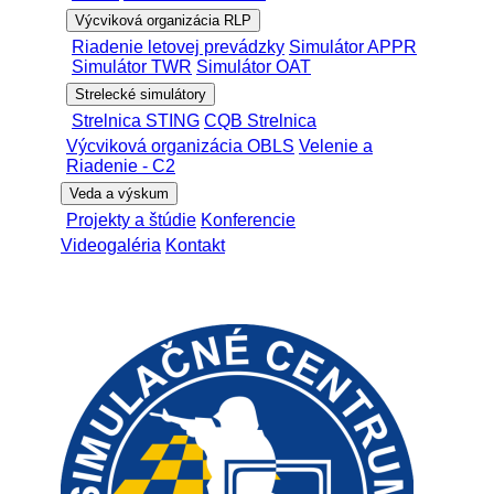
Výcviková organizácia RLP
Riadenie letovej prevádzky
Simulátor APPR
Simulátor TWR
Simulátor OAT
Strelecké simulátory
Strelnica STING
CQB Strelnica
Výcviková organizácia OBLS
Velenie a
Riadenie - C2
Veda a výskum
Projekty a štúdie
Konferencie
Videogaléria
Kontakt