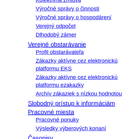
Kolektívna zmluva
Výročné správy o činnosti
Výročné správy o hospodárení
Verejný odpočet
Dlhodobý zámer
Verejné obstarávanie
Profil obstarávateľa
Zákazky aktívne cez elektronickú
platformu EKS
Zákazky aktívne cez elektronickú
platformu ezakazky
Archív zákaziek s nízkou hodnotou
Slobodný prístup k informáciám
Pracovné miesta
Pracovné ponuky
Výsledky výberových konaní
Časopisy