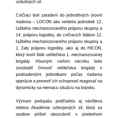
vzdušných síl.
Cvičiaci boli zaradení do jednotlivých úrovní
riadenia – LOCON ako velitelia jednotiek 12.
ťažkého mechanizovaného práporu skupiny a
14. práporu logistiky, do cvičiacich štábov 12.
ťažkého mechanizovaného práporu skupiny a
1. čaty práporu logistiky, ako aj do HICON,
ktorý tvoril štáb veliteľstva 1. mechanizovanej
brigády. Hlavným cieľom nácviku bolo
zosúladiť činnosť veliteľstva brigády s
podriadenými jednotkami počas riadenia
operácie a preveriť ich schopnosť reagovať na
dynamicky sa meniacu situáciu na bojisku.
Význam podujatia podčiarkla aj návšteva
rektora Akadémie ozbrojených síl, ktorý sa
osobne prišiel oboznámiť s priebehom