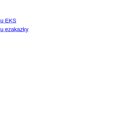
rmu EKS
mu ezakazky