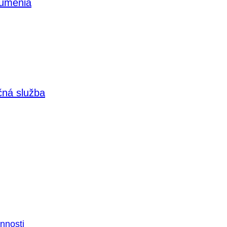
 umenia
čná služba
nnosti