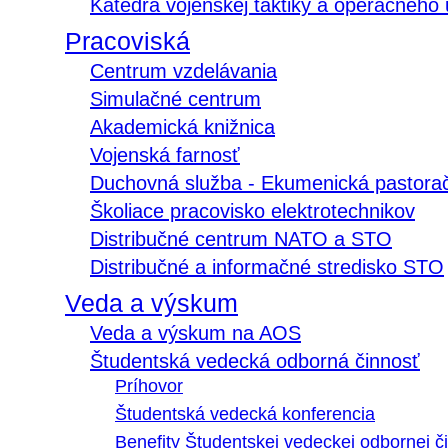
Katedra vojenskej taktiky a operačného
Pracoviská
Centrum vzdelávania
Simulačné centrum
Akademická knižnica
Vojenská farnosť
Duchovná služba - Ekumenická pastora
Školiace pracovisko elektrotechnikov
Distribučné centrum NATO a STO
Distribučné a informačné stredisko STO
Veda a výskum
Veda a výskum na AOS
Študentská vedecká odborná činnosť
Príhovor
Študentská vedecká konferencia
Benefity Študentskej vedeckej odbornej či