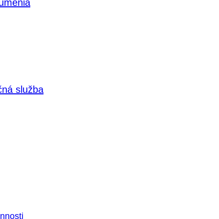
 umenia
čná služba
nnosti