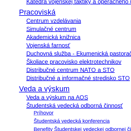
Katedra vojenskej taktiky a operačného
Pracoviská
Centrum vzdelávania
Simulačné centrum
Akademická knižnica
Vojenská farnosť
Duchovná služba - Ekumenická pastora
Školiace pracovisko elektrotechnikov
Distribučné centrum NATO a STO
Distribučné a informačné stredisko STO
Veda a výskum
Veda a výskum na AOS
Študentská vedecká odborná činnosť
Príhovor
Študentská vedecká konferencia
Benefity Študentskej vedeckej odbornej či