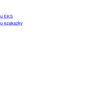
rmu EKS
mu ezakazky