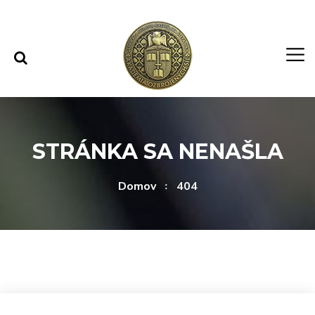
Rovno na obsah
Rovno na menu
STRÁNKA SA NENAŠLA
Domov
404