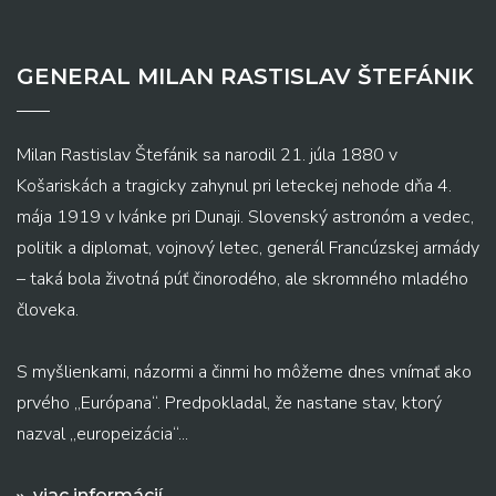
GENERAL MILAN RASTISLAV ŠTEFÁNIK
Milan Rastislav Štefánik sa narodil 21. júla 1880 v
Košariskách a tragicky zahynul pri leteckej nehode dňa 4.
mája 1919 v Ivánke pri Dunaji. Slovenský astronóm a vedec,
politik a diplomat, vojnový letec, generál Francúzskej armády
– taká bola životná púť činorodého, ale skromného mladého
človeka.
S myšlienkami, názormi a činmi ho môžeme dnes vnímať ako
prvého „Európana“. Predpokladal, že nastane stav, ktorý
nazval „europeizácia“...
viac informácií