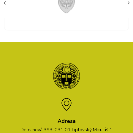
Adresa
Demänová 393, 031 01 Liptovský Mikuláš 1