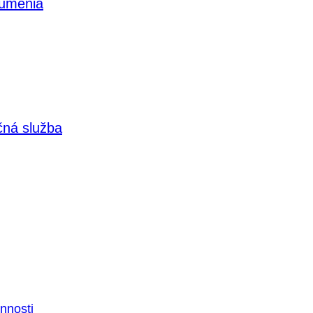
 umenia
čná služba
nnosti