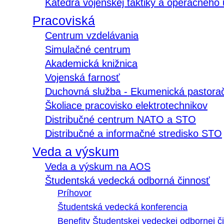
Katedra vojenskej taktiky a operačného
Pracoviská
Centrum vzdelávania
Simulačné centrum
Akademická knižnica
Vojenská farnosť
Duchovná služba - Ekumenická pastora
Školiace pracovisko elektrotechnikov
Distribučné centrum NATO a STO
Distribučné a informačné stredisko STO
Veda a výskum
Veda a výskum na AOS
Študentská vedecká odborná činnosť
Príhovor
Študentská vedecká konferencia
Benefity Študentskej vedeckej odbornej či