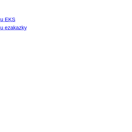
rmu EKS
mu ezakazky