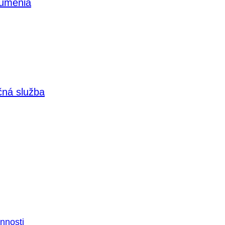
 umenia
čná služba
nnosti