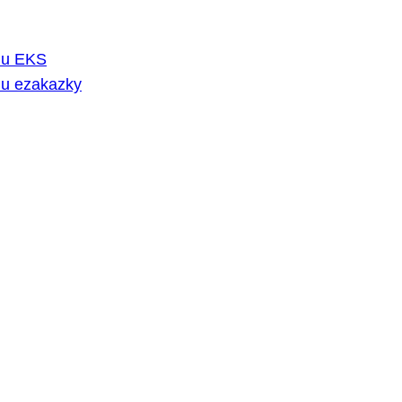
rmu EKS
mu ezakazky