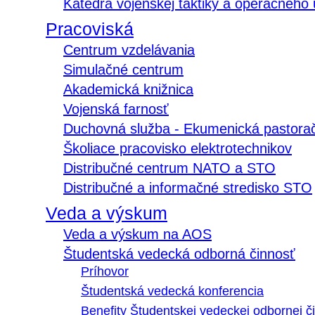
Katedra vojenskej taktiky a operačného
Pracoviská
Centrum vzdelávania
Simulačné centrum
Akademická knižnica
Vojenská farnosť
Duchovná služba - Ekumenická pastora
Školiace pracovisko elektrotechnikov
Distribučné centrum NATO a STO
Distribučné a informačné stredisko STO
Veda a výskum
Veda a výskum na AOS
Študentská vedecká odborná činnosť
Príhovor
Študentská vedecká konferencia
Benefity Študentskej vedeckej odbornej či