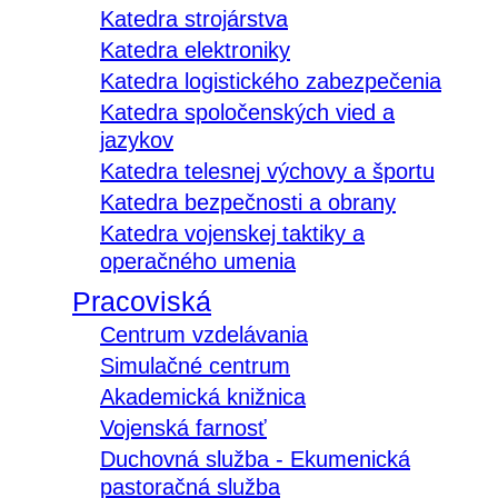
Katedra strojárstva
Katedra elektroniky
Katedra logistického zabezpečenia
Katedra spoločenských vied a
jazykov
Katedra telesnej výchovy a športu
Katedra bezpečnosti a obrany
Katedra vojenskej taktiky a
operačného umenia
Pracoviská
Centrum vzdelávania
Simulačné centrum
Akademická knižnica
Vojenská farnosť
Duchovná služba - Ekumenická
pastoračná služba