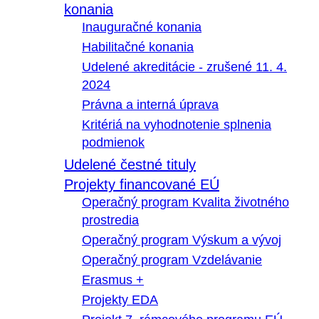
konania
Inauguračné konania
Habilitačné konania
Udelené akreditácie - zrušené 11. 4.
2024
Právna a interná úprava
Kritériá na vyhodnotenie splnenia
podmienok
Udelené čestné tituly
Projekty financované EÚ
Operačný program Kvalita životného
prostredia
Operačný program Výskum a vývoj
Operačný program Vzdelávanie
Erasmus +
Projekty EDA