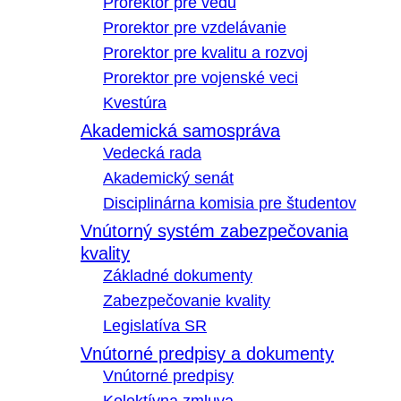
Prorektor pre vedu
Prorektor pre vzdelávanie
Prorektor pre kvalitu a rozvoj
Prorektor pre vojenské veci
Kvestúra
Akademická samospráva
Vedecká rada
Akademický senát
Disciplinárna komisia pre študentov
Vnútorný systém zabezpečovania
kvality
Základné dokumenty
Zabezpečovanie kvality
Legislatíva SR
Vnútorné predpisy a dokumenty
Vnútorné predpisy