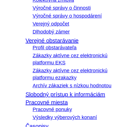
Kolektívna zmluva
Výročné správy o činnosti
Výročné správy o hospodárení
Verejný odpočet
Dlhodobý zámer
Verejné obstarávanie
Profil obstarávateľa
Zákazky aktívne cez elektronickú
platformu EKS
Zákazky aktívne cez elektronickú
platformu ezakazky
Archív zákaziek s nízkou hodnotou
Slobodný prístup k informáciám
Pracovné miesta
Pracovné ponuky
Výsledky výberových konaní
Časopisy