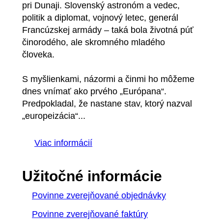
pri Dunaji. Slovenský astronóm a vedec,
politik a diplomat, vojnový letec, generál
Francúzskej armády – taká bola životná púť
činorodého, ale skromného mladého
človeka.
S myšlienkami, názormi a činmi ho môžeme
dnes vnímať ako prvého „Európana“.
Predpokladal, že nastane stav, ktorý nazval
„europeizácia“...
Viac informácií
Užitočné informácie
Povinne zverejňované objednávky
Povinne zverejňované faktúry