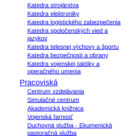
Katedra strojárstva
Katedra elektroniky
Katedra logistického zabezpečenia
Katedra spoločenských vied a
jazykov
Katedra telesnej výchovy a športu
Katedra bezpečnosti a obrany
Katedra vojenskej taktiky a
operačného umenia
Pracoviská
Centrum vzdelávania
Simulačné centrum
Akademická knižnica
Vojenská farnosť
Duchovná služba - Ekumenická
pastoračná služba