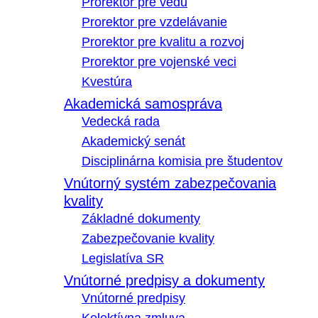
Prorektor pre vedu
Prorektor pre vzdelávanie
Prorektor pre kvalitu a rozvoj
Prorektor pre vojenské veci
Kvestúra
Akademická samospráva
Vedecká rada
Akademický senát
Disciplinárna komisia pre študentov
Vnútorný systém zabezpečovania
kvality
Základné dokumenty
Zabezpečovanie kvality
Legislatíva SR
Vnútorné predpisy a dokumenty
Vnútorné predpisy