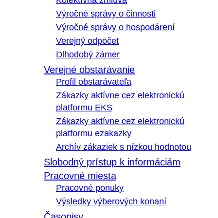
Kolektívna zmluva
Výročné správy o činnosti
Výročné správy o hospodárení
Verejný odpočet
Dlhodobý zámer
Verejné obstarávanie
Profil obstarávateľa
Zákazky aktívne cez elektronickú
platformu EKS
Zákazky aktívne cez elektronickú
platformu ezakazky
Archív zákaziek s nízkou hodnotou
Slobodný prístup k informáciám
Pracovné miesta
Pracovné ponuky
Výsledky výberových konaní
Časopisy