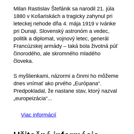
Milan Rastislav Štefánik sa narodil 21. júla
1880 v Košariskách a tragicky zahynul pri
leteckej nehode dňa 4. mája 1919 v Ivánke
pri Dunaji. Slovenský astronóm a vedec,
politik a diplomat, vojnový letec, generál
Francúzskej armády – taká bola životná púť
činorodého, ale skromného mladého
človeka.
S myšlienkami, názormi a činmi ho môžeme
dnes vnímať ako prvého „Európana“.
Predpokladal, že nastane stav, ktorý nazval
„europeizácia“...
Viac informácií