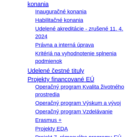
konania
Inauguračné konania
Habilitačné konania
Udelené akreditácie - zrušené 11. 4.
2024
Právna a interná úprava
Kritériá na vyhodnotenie splnenia
podmienok
Udelené čestné tituly
Projekty financované EÚ
Operačný program Kvalita životného
prostredia
Operačný program Výskum a vývoj
Operačný program Vzdelávanie
Erasmus +
Projekty EDA