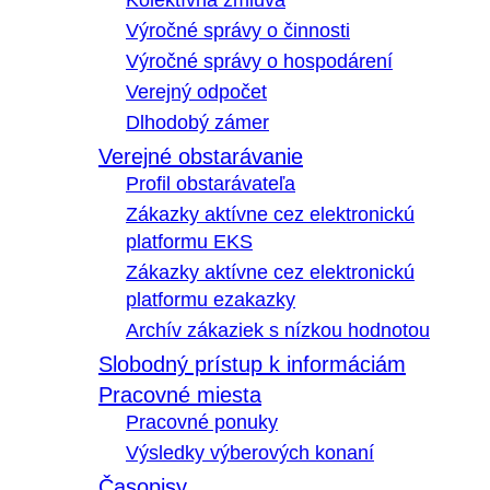
Kolektívna zmluva
Výročné správy o činnosti
Výročné správy o hospodárení
Verejný odpočet
Dlhodobý zámer
Verejné obstarávanie
Profil obstarávateľa
Zákazky aktívne cez elektronickú
platformu EKS
Zákazky aktívne cez elektronickú
platformu ezakazky
Archív zákaziek s nízkou hodnotou
Slobodný prístup k informáciám
Pracovné miesta
Pracovné ponuky
Výsledky výberových konaní
Časopisy