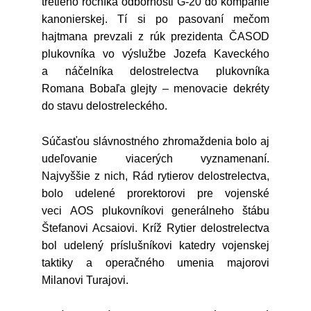
tretieho ročníka odbornosti G-20 do kompánie
kanonierskej. Tí si po pasovaní mečom
hajtmana prevzali z rúk prezidenta ČASOD
plukovníka vo výslužbe Jozefa Kaveckého
a náčelníka delostrelectva plukovníka
Romana Bobaľa glejty – menovacie dekréty
do stavu delostreleckého.
Súčasťou slávnostného zhromaždenia bolo aj
udeľovanie viacerých vyznamenaní.
Najvyššie z nich, Rád rytierov delostrelectva,
bolo udelené prorektorovi pre vojenské
veci AOS plukovníkovi generálneho štábu
Štefanovi Acsaiovi. Kríž Rytier delostrelectva
bol udelený príslušníkovi katedry vojenskej
taktiky a operačného umenia majorovi
Milanovi Turajovi.