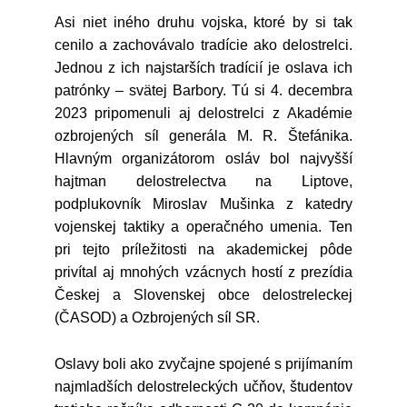
Asi niet iného druhu vojska, ktoré by si tak
cenilo a zachovávalo tradície ako delostrelci.
Jednou z ich najstarších tradícií je oslava ich
patrónky – svätej Barbory. Tú si 4. decembra
2023 pripomenuli aj delostrelci z Akadémie
ozbrojených síl generála M. R. Štefánika.
Hlavným organizátorom osláv bol najvyšší
hajtman delostrelectva na Liptove,
podplukovník Miroslav Mušinka z katedry
vojenskej taktiky a operačného umenia. Ten
pri tejto príležitosti na akademickej pôde
privítal aj mnohých vzácnych hostí z prezídia
Českej a Slovenskej obce delostreleckej
(ČASOD) a Ozbrojených síl SR.
Oslavy boli ako zvyčajne spojené s prijímaním
najmladších delostreleckých učňov, študentov