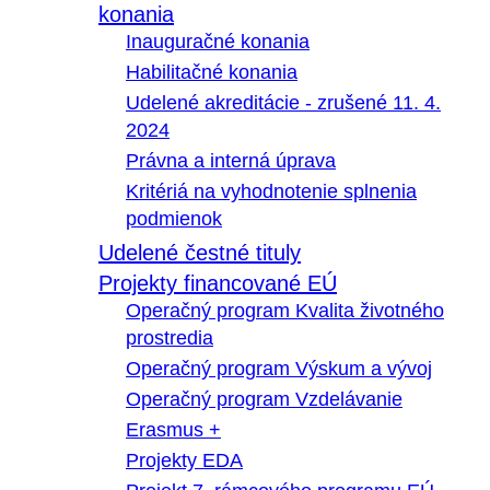
konania
Inauguračné konania
Habilitačné konania
Udelené akreditácie - zrušené 11. 4.
2024
Právna a interná úprava
Kritériá na vyhodnotenie splnenia
podmienok
Udelené čestné tituly
Projekty financované EÚ
Operačný program Kvalita životného
prostredia
Operačný program Výskum a vývoj
Operačný program Vzdelávanie
Erasmus +
Projekty EDA