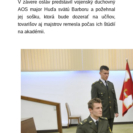
V závere osláv predstavil vojenský duchovný
AOS major Huďa svätú Barboru a požehnal
jej sošku, ktorá bude dozerať na učňov,
tovarišov aj majstrov remesla počas ich štúdií
na akadémii.