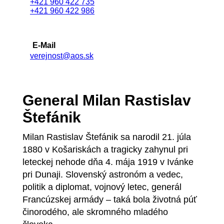
+421 960 422 735
+421 960 422 986
E-Mail
verejnost@aos.sk
General Milan Rastislav
Štefánik
Milan Rastislav Štefánik sa narodil 21. júla
1880 v Košariskách a tragicky zahynul pri
leteckej nehode dňa 4. mája 1919 v Ivánke
pri Dunaji. Slovenský astronóm a vedec,
politik a diplomat, vojnový letec, generál
Francúzskej armády – taká bola životná púť
činorodého, ale skromného mladého