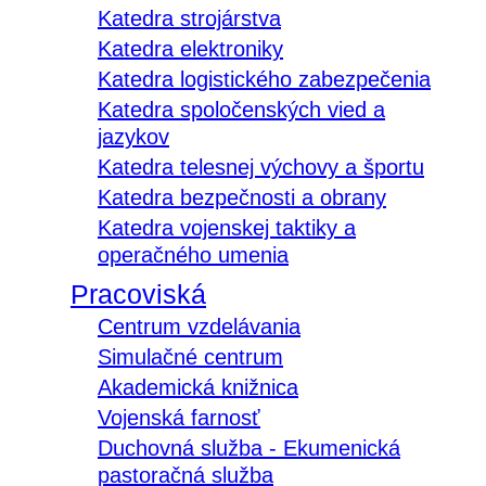
Katedra strojárstva
Katedra elektroniky
Katedra logistického zabezpečenia
Katedra spoločenských vied a
jazykov
Katedra telesnej výchovy a športu
Katedra bezpečnosti a obrany
Katedra vojenskej taktiky a
operačného umenia
Pracoviská
Centrum vzdelávania
Simulačné centrum
Akademická knižnica
Vojenská farnosť
Duchovná služba - Ekumenická
pastoračná služba