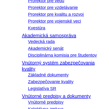
Prorektor pre vedu
Prorektor pre vzdelávanie
Prorektor pre kvalitu a rozvoj
Prorektor pre vojenské veci
Kvestúra
Akademická samospráva
Vedecká rada
Akademický senát
Disciplinárna komisia pre študentov
Vnútorný systém zabezpečovania
kvality
Základné dokumenty
Zabezpečovanie kvality
Legislatíva SR
Vnútorné predpisy a dokumenty
Vnútorné predpisy