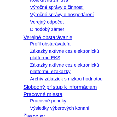
Kolektívna zmluva
Výročné správy o činnosti
Výročné správy o hospodárení
Verejný odpočet
Dlhodobý zámer
Verejné obstarávanie
Profil obstarávateľa
Zákazky aktívne cez elektronickú
platformu EKS
Zákazky aktívne cez elektronickú
platformu ezakazky
Archív zákaziek s nízkou hodnotou
Slobodný prístup k informáciám
Pracovné miesta
Pracovné ponuky
Výsledky výberových konaní
Časopisy