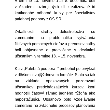
V termíne 13. novembra až 8. decembra boli
v Akadémii ozbrojených síl zrealizované tri
krátkodobé odborné kurzy pre špecialistov
palebnej podpory z OS SR.
Zvláštnosti streľby delostrelectva so
zameraním na problematiku vytvárania
fiktívnych pomocných cieľov a prenosov paľby
boli objasnené a precvičené s deviatimi
účastníkmi v termíne 13. – 15. novembra.
Kurz „Palebná podpora I“ prebehol po prvýkrát
v dlhšom, dvojtýždňovom formáte. Stalo sa tak
na základe opakovaných pozorovaní
účastníkov predchádzajúcich kurzov, ktorí
hodnotili časový rámec jedného týždňa ako
nepostačujúci. Obsahovo bolo vzdelávanie
zamerané na zvládnutie procesov plánovania