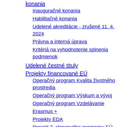
konania
Inauguračné konania
Habilitačné konania
Udelené akreditácie - zrušené 11. 4.
2024
Právna a interná úprava
Kritériá na vyhodnotenie splnenia
podmienok
Udelené čestné tituly
Projekty financované EÚ
Operačný program Kvalita životného
prostredia
Operačný program Výskum a vývoj
Operačný program Vzdelávanie
Erasmus +
Projekty EDA