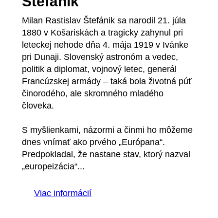
Štefánik
Milan Rastislav Štefánik sa narodil 21. júla
1880 v Košariskách a tragicky zahynul pri
leteckej nehode dňa 4. mája 1919 v Ivánke
pri Dunaji. Slovenský astronóm a vedec,
politik a diplomat, vojnový letec, generál
Francúzskej armády – taká bola životná púť
činorodého, ale skromného mladého
človeka.
S myšlienkami, názormi a činmi ho môžeme
dnes vnímať ako prvého „Európana“.
Predpokladal, že nastane stav, ktorý nazval
„europeizácia“...
Viac informácií