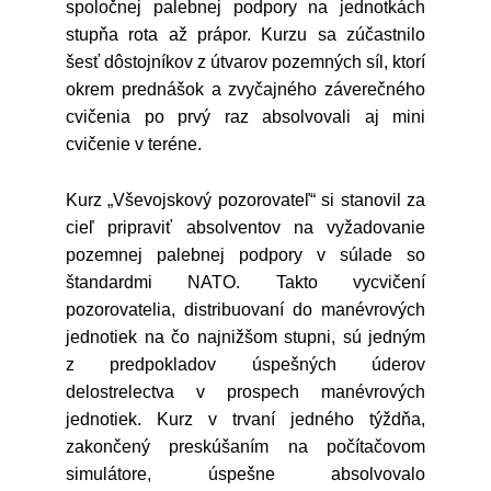
spoločnej palebnej podpory na jednotkách
stupňa rota až prápor. Kurzu sa zúčastnilo
šesť dôstojníkov z útvarov pozemných síl, ktorí
okrem prednášok a zvyčajného záverečného
cvičenia po prvý raz absolvovali aj mini
cvičenie v teréne.
Kurz „Vševojskový pozorovateľ“ si stanovil za
cieľ pripraviť absolventov na vyžadovanie
pozemnej palebnej podpory v súlade so
štandardmi NATO. Takto vycvičení
pozorovatelia, distribuovaní do manévrových
jednotiek na čo najnižšom stupni, sú jedným
z predpokladov úspešných úderov
delostrelectva v prospech manévrových
jednotiek. Kurz v trvaní jedného týždňa,
zakončený preskúšaním na počítačovom
simulátore, úspešne absolvovalo