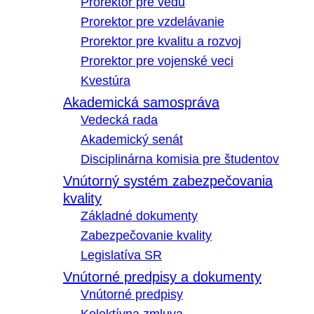
Prorektor pre vedu
Prorektor pre vzdelávanie
Prorektor pre kvalitu a rozvoj
Prorektor pre vojenské veci
Kvestúra
Akademická samospráva
Vedecká rada
Akademický senát
Disciplinárna komisia pre študentov
Vnútorný systém zabezpečovania
kvality
Základné dokumenty
Zabezpečovanie kvality
Legislatíva SR
Vnútorné predpisy a dokumenty
Vnútorné predpisy