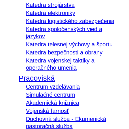
Katedra strojárstva
Katedra elektroniky
Katedra logistického zabezpečenia
Katedra spoločenských vied a
jazykov
Katedra telesnej výchovy a športu
Katedra bezpečnosti a obrany
Katedra vojenskej taktiky a
operačného umenia
Pracoviská
Centrum vzdelávania
Simulačné centrum
Akademická knižnica
Vojenská farnosť
Duchovná služba - Ekumenická
pastoračná služba