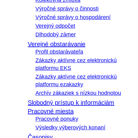
Kolektívna zmluva
Výročné správy o činnosti
Výročné správy o hospodárení
Verejný odpočet
Dlhodobý zámer
Verejné obstarávanie
Profil obstarávateľa
Zákazky aktívne cez elektronickú
platformu EKS
Zákazky aktívne cez elektronickú
platformu ezakazky
Archív zákaziek s nízkou hodnotou
Slobodný prístup k informáciám
Pracovné miesta
Pracovné ponuky
Výsledky výberových konaní
Časopisy