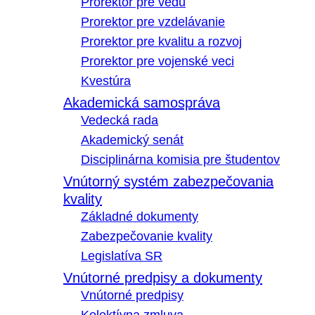
Prorektor pre vedu
Prorektor pre vzdelávanie
Prorektor pre kvalitu a rozvoj
Prorektor pre vojenské veci
Kvestúra
Akademická samospráva
Vedecká rada
Akademický senát
Disciplinárna komisia pre študentov
Vnútorný systém zabezpečovania
kvality
Základné dokumenty
Zabezpečovanie kvality
Legislatíva SR
Vnútorné predpisy a dokumenty
Vnútorné predpisy