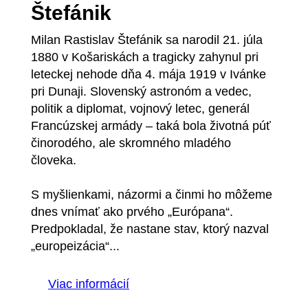
Štefánik
Milan Rastislav Štefánik sa narodil 21. júla
1880 v Košariskách a tragicky zahynul pri
leteckej nehode dňa 4. mája 1919 v Ivánke
pri Dunaji. Slovenský astronóm a vedec,
politik a diplomat, vojnový letec, generál
Francúzskej armády – taká bola životná púť
činorodého, ale skromného mladého
človeka.
S myšlienkami, názormi a činmi ho môžeme
dnes vnímať ako prvého „Európana“.
Predpokladal, že nastane stav, ktorý nazval
„europeizácia“...
Viac informácií