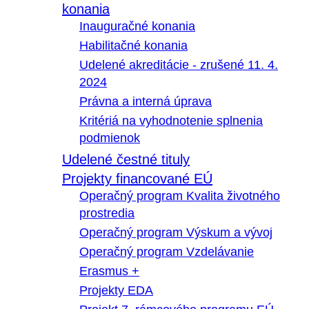
konania
Inauguračné konania
Habilitačné konania
Udelené akreditácie - zrušené 11. 4.
2024
Právna a interná úprava
Kritériá na vyhodnotenie splnenia
podmienok
Udelené čestné tituly
Projekty financované EÚ
Operačný program Kvalita životného
prostredia
Operačný program Výskum a vývoj
Operačný program Vzdelávanie
Erasmus +
Projekty EDA