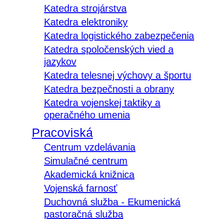
Katedra strojárstva
Katedra elektroniky
Katedra logistického zabezpečenia
Katedra spoločenských vied a
jazykov
Katedra telesnej výchovy a športu
Katedra bezpečnosti a obrany
Katedra vojenskej taktiky a
operačného umenia
Pracoviská
Centrum vzdelávania
Simulačné centrum
Akademická knižnica
Vojenská farnosť
Duchovná služba - Ekumenická
pastoračná služba