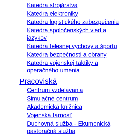
Katedra strojárstva
Katedra elektroniky
Katedra logistického zabezpečenia
Katedra spoločenských vied a
jazykov
Katedra telesnej výchovy a športu
Katedra bezpečnosti a obrany
Katedra vojenskej taktiky a
operačného umenia
Pracoviská
Centrum vzdelávania
Simulačné centrum
Akademická knižnica
Vojenská farnosť
Duchovná služba - Ekumenická
pastoračná služba