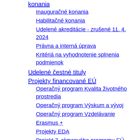
konania
Inauguračné konania
Habilitačné konania
Udelené akreditácie - zrušené 11. 4.
2024
Právna a interná úprava
Kritériá na vyhodnotenie splnenia
podmienok
Udelené čestné tituly
Projekty financované EÚ
Operačný program Kvalita životného
prostredia
Operačný program Výskum a vývoj
Operačný program Vzdelávanie
Erasmus +
Projekty EDA