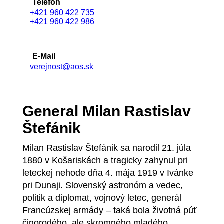
Telefón
+421 960 422 735
+421 960 422 986
E-Mail
verejnost@aos.sk
General Milan Rastislav
Štefánik
Milan Rastislav Štefánik sa narodil 21. júla
1880 v Košariskách a tragicky zahynul pri
leteckej nehode dňa 4. mája 1919 v Ivánke
pri Dunaji. Slovenský astronóm a vedec,
politik a diplomat, vojnový letec, generál
Francúzskej armády – taká bola životná púť
činorodého, ale skromného mladého