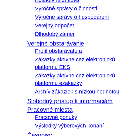
Kolektívna zmluva
Výročné správy o činnosti
Výročné správy o hospodárení
Verejný odpočet
Dlhodobý zámer
Verejné obstarávanie
Profil obstarávateľa
Zákazky aktívne cez elektronickú
platformu EKS
Zákazky aktívne cez elektronickú
platformu ezakazky
Archív zákaziek s nízkou hodnotou
Slobodný prístup k informáciám
Pracovné miesta
Pracovné ponuky
Výsledky výberových konaní
Časopisy