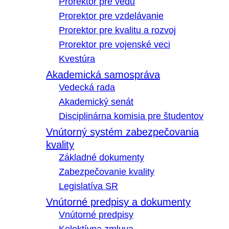
Prorektor pre vedu
Prorektor pre vzdelávanie
Prorektor pre kvalitu a rozvoj
Prorektor pre vojenské veci
Kvestúra
Akademická samospráva
Vedecká rada
Akademický senát
Disciplinárna komisia pre študentov
Vnútorný systém zabezpečovania
kvality
Základné dokumenty
Zabezpečovanie kvality
Legislatíva SR
Vnútorné predpisy a dokumenty
Vnútorné predpisy