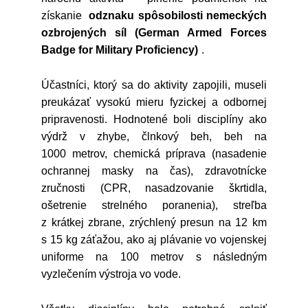
získanie
odznaku spôsobilosti nemeckých
ozbrojených síl (German Armed Forces
Badge for Military Proficiency)
.
Účastníci, ktorý sa do aktivity zapojili, museli
preukázať vysokú mieru fyzickej a odbornej
pripravenosti. Hodnotené boli disciplíny ako
výdrž v zhybe, člnkový beh, beh na
1000 metrov, chemická príprava (nasadenie
ochrannej masky na čas), zdravotnícke
zručnosti (CPR, nasadzovanie škrtidla,
ošetrenie strelného poranenia), streľba
z krátkej zbrane, zrýchlený presun na 12 km
s 15 kg záťažou, ako aj plávanie vo vojenskej
uniforme na 100 metrov s následným
vyzlečením výstroja vo vode.