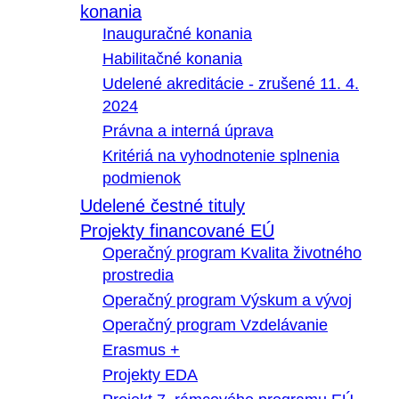
konania
Inauguračné konania
Habilitačné konania
Udelené akreditácie - zrušené 11. 4.
2024
Právna a interná úprava
Kritériá na vyhodnotenie splnenia
podmienok
Udelené čestné tituly
Projekty financované EÚ
Operačný program Kvalita životného
prostredia
Operačný program Výskum a vývoj
Operačný program Vzdelávanie
Erasmus +
Projekty EDA