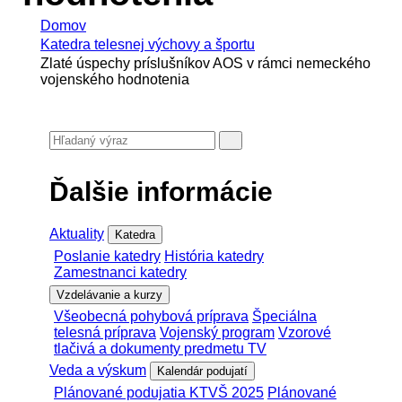
Domov
Katedra telesnej výchovy a športu
Zlaté úspechy príslušníkov AOS v rámci nemeckého
vojenského hodnotenia
Ďalšie informácie
Aktuality
Katedra
Poslanie katedry
História katedry
Zamestnanci katedry
Vzdelávanie a kurzy
Všeobecná pohybová príprava
Špeciálna
telesná príprava
Vojenský program
Vzorové
tlačivá a dokumenty predmetu TV
Veda a výskum
Kalendár podujatí
Plánované podujatia KTVŠ 2025
Plánované