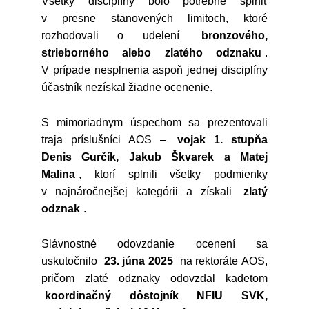
Všetky disciplíny bolo potrebné splniť
v presne stanovených limitoch, ktoré
rozhodovali o udelení
bronzového,
strieborného alebo zlatého odznaku
.
V prípade nesplnenia aspoň jednej disciplíny
účastník nezískal žiadne ocenenie.
S mimoriadnym úspechom sa prezentovali
traja príslušníci AOS –
vojak 1. stupňa
Denis Gurčík, Jakub Škvarek a Matej
Malina
, ktorí splnili všetky podmienky
v najnáročnejšej kategórii a získali
zlatý
odznak
.
Slávnostné odovzdanie ocenení sa
uskutočnilo
23. júna 2025
na rektoráte AOS,
pričom zlaté odznaky odovzdal kadetom
koordinačný dôstojník NFIU SVK,