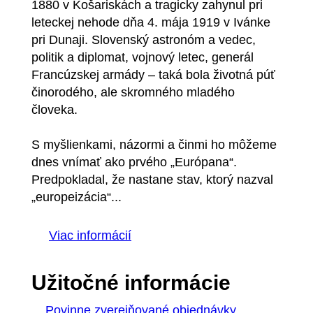
1880 v Košariskách a tragicky zahynul pri
leteckej nehode dňa 4. mája 1919 v Ivánke
pri Dunaji. Slovenský astronóm a vedec,
politik a diplomat, vojnový letec, generál
Francúzskej armády – taká bola životná púť
činorodého, ale skromného mladého
človeka.
S myšlienkami, názormi a činmi ho môžeme
dnes vnímať ako prvého „Európana“.
Predpokladal, že nastane stav, ktorý nazval
„europeizácia“...
Viac informácií
Užitočné informácie
Povinne zverejňované objednávky