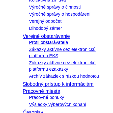
Kolektívna zmluva
Výročné správy o činnosti
Výročné správy o hospodárení
Verejný odpočet
Dlhodobý zámer
Verejné obstarávanie
Profil obstarávateľa
Zákazky aktívne cez elektronickú
platformu EKS
Zákazky aktívne cez elektronickú
platformu ezakazky
Archív zákaziek s nízkou hodnotou
Slobodný prístup k informáciám
Pracovné miesta
Pracovné ponuky
Výsledky výberových konaní
Časopisy