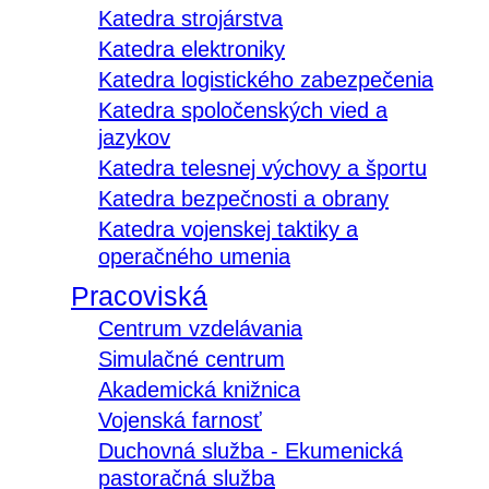
Katedra strojárstva
Katedra elektroniky
Katedra logistického zabezpečenia
Katedra spoločenských vied a
jazykov
Katedra telesnej výchovy a športu
Katedra bezpečnosti a obrany
Katedra vojenskej taktiky a
operačného umenia
Pracoviská
Centrum vzdelávania
Simulačné centrum
Akademická knižnica
Vojenská farnosť
Duchovná služba - Ekumenická
pastoračná služba