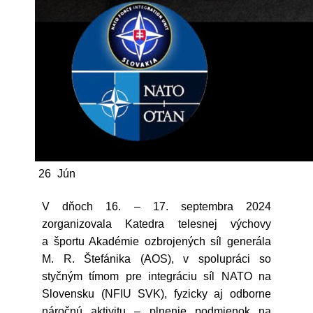
26
Jún
V dňoch 16. – 17. septembra 2024
zorganizovala Katedra telesnej výchovy
a športu Akadémie ozbrojených síl generála
M. R. Štefánika (AOS), v spolupráci so
styčným tímom pre integráciu síl NATO na
Slovensku (NFIU SVK), fyzicky aj odborne
náročnú aktivitu – plnenie podmienok na