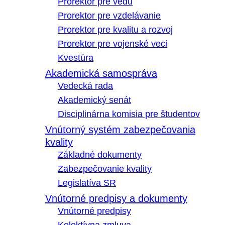
Prorektor pre vedu
Prorektor pre vzdelávanie
Prorektor pre kvalitu a rozvoj
Prorektor pre vojenské veci
Kvestúra
Akademická samospráva
Vedecká rada
Akademický senát
Disciplinárna komisia pre študentov
Vnútorný systém zabezpečovania
kvality
Základné dokumenty
Zabezpečovanie kvality
Legislatíva SR
Vnútorné predpisy a dokumenty
Vnútorné predpisy