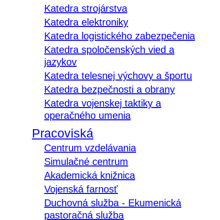
Katedra strojárstva
Katedra elektroniky
Katedra logistického zabezpečenia
Katedra spoločenských vied a
jazykov
Katedra telesnej výchovy a športu
Katedra bezpečnosti a obrany
Katedra vojenskej taktiky a
operačného umenia
Pracoviská
Centrum vzdelávania
Simulačné centrum
Akademická knižnica
Vojenská farnosť
Duchovná služba - Ekumenická
pastoračná služba