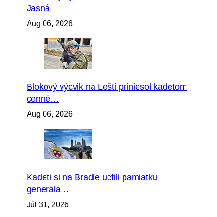
Jasná
Aug 06, 2026
Blokový výcvik na Lešti priniesol kadetom
cenné…
Aug 06, 2026
Kadeti si na Bradle uctili pamiatku
generála…
Júl 31, 2026