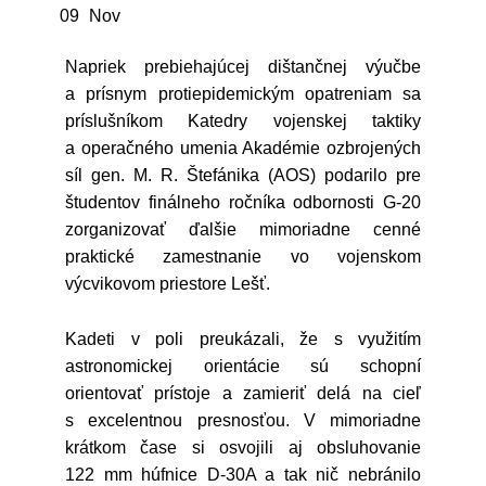
09
Nov
Napriek prebiehajúcej dištančnej výučbe
a prísnym protiepidemickým opatreniam sa
príslušníkom Katedry vojenskej taktiky
a operačného umenia Akadémie ozbrojených
síl gen. M. R. Štefánika (AOS) podarilo pre
študentov finálneho ročníka odbornosti G-20
zorganizovať ďalšie mimoriadne cenné
praktické zamestnanie vo vojenskom
výcvikovom priestore Lešť.
Kadeti v poli preukázali, že s využitím
astronomickej orientácie sú schopní
orientovať prístoje a zamieriť delá na cieľ
s excelentnou presnosťou. V mimoriadne
krátkom čase si osvojili aj obsluhovanie
122 mm húfnice D-30A a tak nič nebránilo