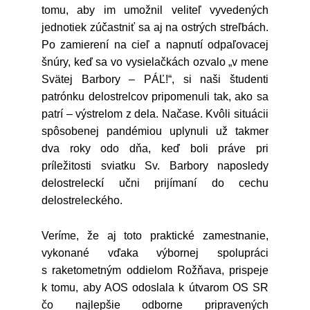
tomu, aby im umožnil veliteľ vyvedených
jednotiek zúčastniť sa aj na ostrých streľbách.
Po zamierení na cieľ a napnutí odpaľovacej
šnúry, keď sa vo vysielačkách ozvalo „v mene
Svätej Barbory – PÁĽ!“, si naši študenti
patrónku delostrelcov pripomenuli tak, ako sa
patrí – výstrelom z dela. Načase. Kvôli situácii
spôsobenej pandémiou uplynuli už takmer
dva roky odo dňa, keď boli práve pri
príležitosti sviatku Sv. Barbory naposledy
delostreleckí učni prijímaní do cechu
delostreleckého.
Veríme, že aj toto praktické zamestnanie,
vykonané vďaka výbornej spolupráci
s raketometným oddielom Rožňava, prispeje
k tomu, aby AOS odoslala k útvarom OS SR
čo najlepšie odborne pripravených