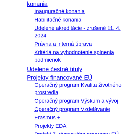
konania
Inauguračné konania
Habilitačné konania
Udelené akreditácie - zrušené 11. 4.
2024
Právna a interná úprava
Kritériá na vyhodnotenie splnenia
podmienok
Udelené čestné tituly
Projekty financované EÚ
Operačný program Kvalita životného
prostredia
Operačný program Výskum a vývoj
Operačný program Vzdelávanie
Erasmus +
Projekty EDA