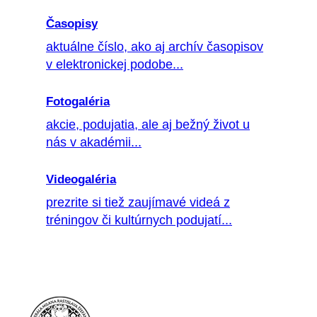
Časopisy
aktuálne číslo, ako aj archív časopisov
v elektronickej podobe...
Fotogaléria
akcie, podujatia, ale aj bežný život u
nás v akadémii...
Videogaléria
prezrite si tiež zaujímavé videá z
tréningov či kultúrnych podujatí...