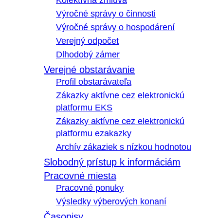
Kolektívna zmluva
Výročné správy o činnosti
Výročné správy o hospodárení
Verejný odpočet
Dlhodobý zámer
Verejné obstarávanie
Profil obstarávateľa
Zákazky aktívne cez elektronickú
platformu EKS
Zákazky aktívne cez elektronickú
platformu ezakazky
Archív zákaziek s nízkou hodnotou
Slobodný prístup k informáciám
Pracovné miesta
Pracovné ponuky
Výsledky výberových konaní
Časopisy