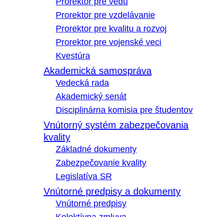
Prorektor pre vedu
Prorektor pre vzdelávanie
Prorektor pre kvalitu a rozvoj
Prorektor pre vojenské veci
Kvestúra
Akademická samospráva
Vedecká rada
Akademický senát
Disciplinárna komisia pre študentov
Vnútorný systém zabezpečovania
kvality
Základné dokumenty
Zabezpečovanie kvality
Legislatíva SR
Vnútorné predpisy a dokumenty
Vnútorné predpisy