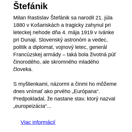
Štefánik
Milan Rastislav Štefánik sa narodil 21. júla
1880 v Košariskách a tragicky zahynul pri
leteckej nehode dňa 4. mája 1919 v Ivánke
pri Dunaji. Slovenský astronóm a vedec,
politik a diplomat, vojnový letec, generál
Francúzskej armády – taká bola životná púť
činorodého, ale skromného mladého
človeka.
S myšlienkami, názormi a činmi ho môžeme
dnes vnímať ako prvého „Európana“.
Predpokladal, že nastane stav, ktorý nazval
„europeizácia“...
Viac informácií