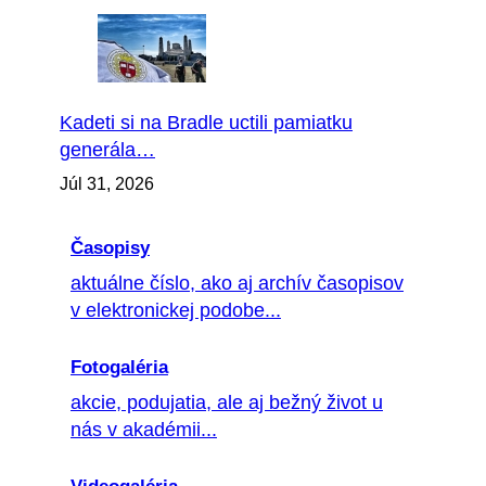
Kadeti si na Bradle uctili pamiatku
generála…
Júl 31, 2026
Časopisy
aktuálne číslo, ako aj archív časopisov
v elektronickej podobe...
Fotogaléria
akcie, podujatia, ale aj bežný život u
nás v akadémii...