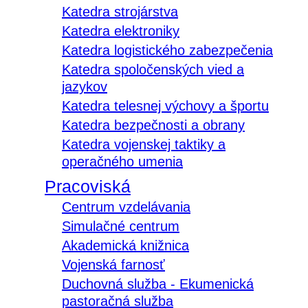
Katedra strojárstva
Katedra elektroniky
Katedra logistického zabezpečenia
Katedra spoločenských vied a
jazykov
Katedra telesnej výchovy a športu
Katedra bezpečnosti a obrany
Katedra vojenskej taktiky a
operačného umenia
Pracoviská
Centrum vzdelávania
Simulačné centrum
Akademická knižnica
Vojenská farnosť
Duchovná služba - Ekumenická
pastoračná služba