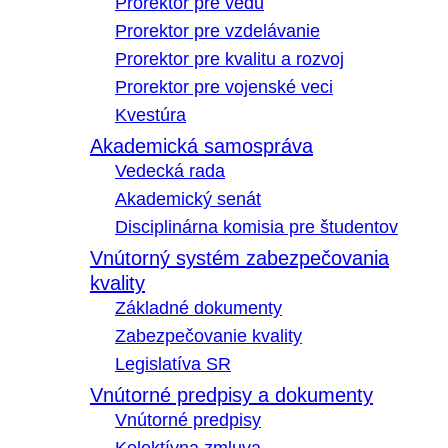
Prorektor pre vedu
Prorektor pre vzdelávanie
Prorektor pre kvalitu a rozvoj
Prorektor pre vojenské veci
Kvestúra
Akademická samospráva
Vedecká rada
Akademický senát
Disciplinárna komisia pre študentov
Vnútorný systém zabezpečovania
kvality
Základné dokumenty
Zabezpečovanie kvality
Legislatíva SR
Vnútorné predpisy a dokumenty
Vnútorné predpisy