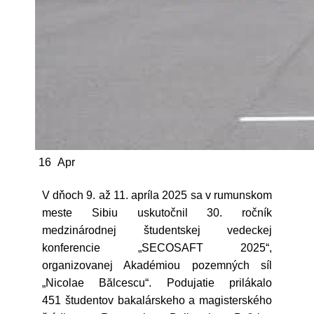
16
Apr
V dňoch 9. až 11. apríla 2025 sa v rumunskom
meste Sibiu uskutočnil 30. ročník
medzinárodnej študentskej vedeckej
konferencie „SECOSAFT 2025“,
organizovanej Akadémiou pozemných síl
„Nicolae Bălcescu“. Podujatie prilákalo
451 študentov bakalárskeho a magisterského