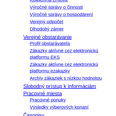
Kolektívna zmluva
Výročné správy o činnosti
Výročné správy o hospodárení
Verejný odpočet
Dlhodobý zámer
Verejné obstarávanie
Profil obstarávateľa
Zákazky aktívne cez elektronickú
platformu EKS
Zákazky aktívne cez elektronickú
platformu ezakazky
Archív zákaziek s nízkou hodnotou
Slobodný prístup k informáciám
Pracovné miesta
Pracovné ponuky
Výsledky výberových konaní
Časopisy