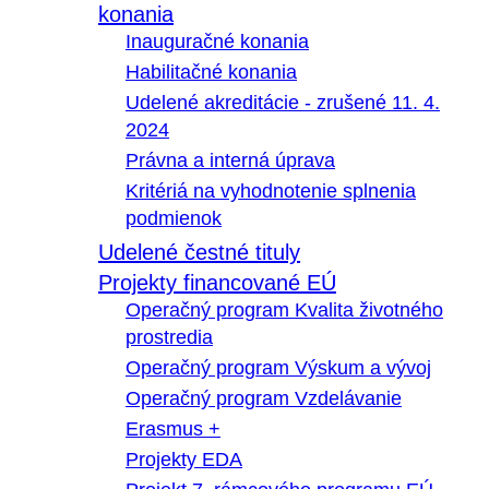
konania
Inauguračné konania
Habilitačné konania
Udelené akreditácie - zrušené 11. 4.
2024
Právna a interná úprava
Kritériá na vyhodnotenie splnenia
podmienok
Udelené čestné tituly
Projekty financované EÚ
Operačný program Kvalita životného
prostredia
Operačný program Výskum a vývoj
Operačný program Vzdelávanie
Erasmus +
Projekty EDA