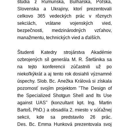
štúdia z Rumunska, Bulharska, Poľska,
Slovenska a Ukrajiny, ktorí prezentovali
celkovo 365 vedeckých prác v rôznych
sekciách, vrátane vojenských vied,
bezpečnosti, medzinárodných vzťahov,
manažmentu, technických vied a ďalších.
Študenti Katedry strojárstva Akadémie
ozbrojených síl generála M. R. Štefánika sa
na tejto konferencii zúčastnili už po
niekoľkýkrát a aj tento rok dosiahli významné
úspechy. Slob. Bc. Anežka Králová si získala
pozornosť svojím projektom "The Design of
the Specialized Shotgun Shell and Its Use
against UAS" (konzultant kpt. Ing. Martin
Bartoš, PhD.) a obsadila 2. miesto v súťažnej
sekcii, kde sa predstavilo 26 prác.
Des. Bc. Emma Hunková prezentovala svoj