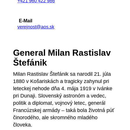
+421 960 422 986
E-Mail
verejnost@aos.sk
General Milan Rastislav
Štefánik
Milan Rastislav Štefánik sa narodil 21. júla
1880 v Košariskách a tragicky zahynul pri
leteckej nehode dňa 4. mája 1919 v Ivánke
pri Dunaji. Slovenský astronóm a vedec,
politik a diplomat, vojnový letec, generál
Francúzskej armády – taká bola životná púť
činorodého, ale skromného mladého
človeka.