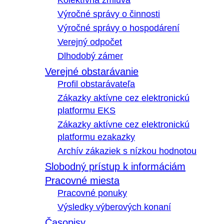
Kolektívna zmluva
Výročné správy o činnosti
Výročné správy o hospodárení
Verejný odpočet
Dlhodobý zámer
Verejné obstarávanie
Profil obstarávateľa
Zákazky aktívne cez elektronickú
platformu EKS
Zákazky aktívne cez elektronickú
platformu ezakazky
Archív zákaziek s nízkou hodnotou
Slobodný prístup k informáciám
Pracovné miesta
Pracovné ponuky
Výsledky výberových konaní
Časopisy