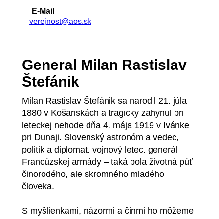
E-Mail
verejnost@aos.sk
General Milan Rastislav
Štefánik
Milan Rastislav Štefánik sa narodil 21. júla
1880 v Košariskách a tragicky zahynul pri
leteckej nehode dňa 4. mája 1919 v Ivánke
pri Dunaji. Slovenský astronóm a vedec,
politik a diplomat, vojnový letec, generál
Francúzskej armády – taká bola životná púť
činorodého, ale skromného mladého
človeka.
S myšlienkami, názormi a činmi ho môžeme