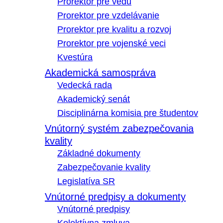
Prorektor pre vedu
Prorektor pre vzdelávanie
Prorektor pre kvalitu a rozvoj
Prorektor pre vojenské veci
Kvestúra
Akademická samospráva
Vedecká rada
Akademický senát
Disciplinárna komisia pre študentov
Vnútorný systém zabezpečovania
kvality
Základné dokumenty
Zabezpečovanie kvality
Legislatíva SR
Vnútorné predpisy a dokumenty
Vnútorné predpisy