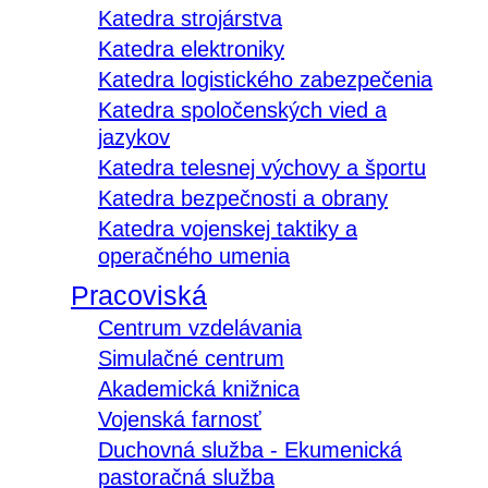
Katedra strojárstva
Katedra elektroniky
Katedra logistického zabezpečenia
Katedra spoločenských vied a
jazykov
Katedra telesnej výchovy a športu
Katedra bezpečnosti a obrany
Katedra vojenskej taktiky a
operačného umenia
Pracoviská
Centrum vzdelávania
Simulačné centrum
Akademická knižnica
Vojenská farnosť
Duchovná služba - Ekumenická
pastoračná služba