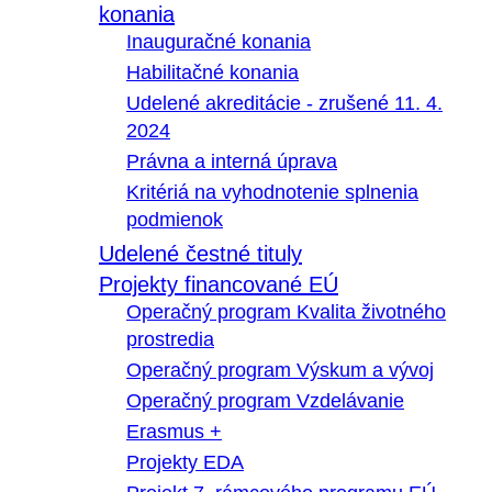
konania
Inauguračné konania
Habilitačné konania
Udelené akreditácie - zrušené 11. 4.
2024
Právna a interná úprava
Kritériá na vyhodnotenie splnenia
podmienok
Udelené čestné tituly
Projekty financované EÚ
Operačný program Kvalita životného
prostredia
Operačný program Výskum a vývoj
Operačný program Vzdelávanie
Erasmus +
Projekty EDA