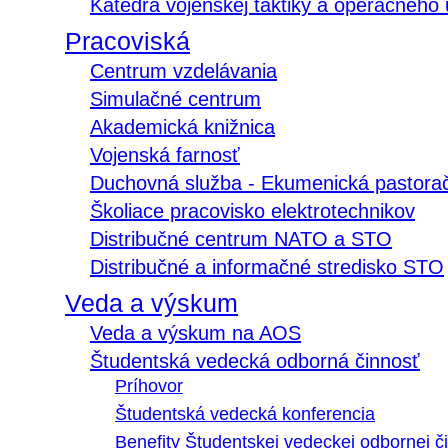
Katedra vojenskej taktiky a operačného
Pracoviská
Centrum vzdelávania
Simulačné centrum
Akademická knižnica
Vojenská farnosť
Duchovná služba - Ekumenická pastora
Školiace pracovisko elektrotechnikov
Distribučné centrum NATO a STO
Distribučné a informačné stredisko STO
Veda a výskum
Veda a výskum na AOS
Študentská vedecká odborná činnosť
Príhovor
Študentská vedecká konferencia
Benefity Študentskej vedeckej odbornej či