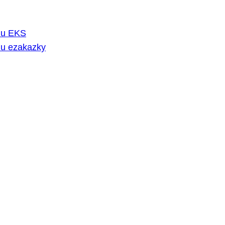
rmu EKS
mu ezakazky