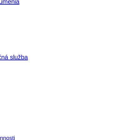
 umenia
čná služba
nnosti