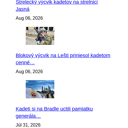
Strelecký výcvik kadetov na strelnici
Jasná
Aug 06, 2026
Blokový výcvik na Lešti priniesol kadetom
cenné…
Aug 06, 2026
Kadeti si na Bradle uctili pamiatku
generála…
Júl 31, 2026