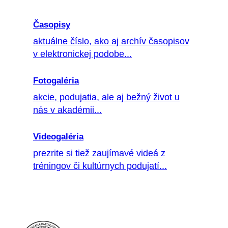
Časopisy
aktuálne číslo, ako aj archív časopisov
v elektronickej podobe...
Fotogaléria
akcie, podujatia, ale aj bežný život u
nás v akadémii...
Videogaléria
prezrite si tiež zaujímavé videá z
tréningov či kultúrnych podujatí...