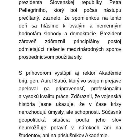
prezidenta Slovenskej republiky Petra
Pellegriniho, ktorý bol počas nástupu
prečítaný, zaznelo, že spomienkou na tento
deň sa hlásime k trvalým a nemenným
hodnotám slobody a demokracie. Prezident
zároveň zdôraznil principiálny postoj
odmietajúci riešenie medzinárodných sporov
prostredníctvom použitia sily.
S príhovorom vystúpil aj rektor Akadémie
brig. gen. Aurel Sabó, ktorý vo svojom prejave
apeloval na pripravenosť, profesionalitu
a vysokú kvalitu práce. Zdôraznil, že vojenská
história jasne ukazuje, že v čase krízy
nerozhodujú úmysly, ale schopnosti. Súčasná
geopolitická situácia podľa jeho slov
neumožňuje poľaviť v nárokoch ani na
študentov, ani na príslušníkov Akadémie.