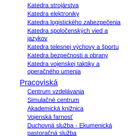
Katedra strojárstva
Katedra elektroniky
Katedra logistického zabezpečenia
Katedra spoločenských vied a
jazykov
Katedra telesnej výchovy a športu
Katedra bezpečnosti a obrany
Katedra vojenskej taktiky a
operačného umenia
Pracoviská
Centrum vzdelávania
Simulačné centrum
Akademická knižnica
Vojenská farnosť
Duchovná služba - Ekumenická
pastoračná služba