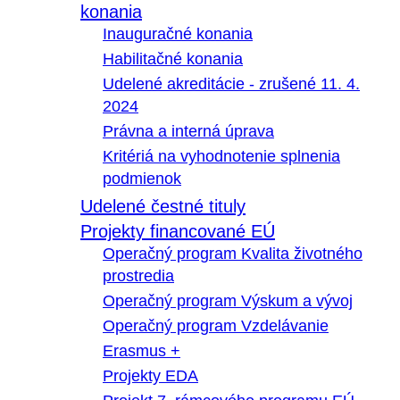
konania
Inauguračné konania
Habilitačné konania
Udelené akreditácie - zrušené 11. 4.
2024
Právna a interná úprava
Kritériá na vyhodnotenie splnenia
podmienok
Udelené čestné tituly
Projekty financované EÚ
Operačný program Kvalita životného
prostredia
Operačný program Výskum a vývoj
Operačný program Vzdelávanie
Erasmus +
Projekty EDA