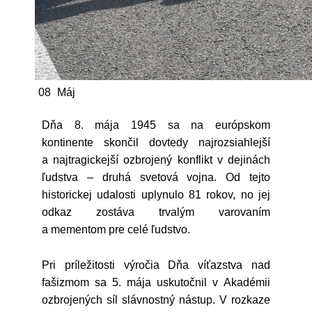
08
Máj
Dňa 8. mája 1945 sa na európskom
kontinente skončil dovtedy najrozsiahlejší
a najtragickejší ozbrojený konflikt v dejinách
ľudstva – druhá svetová vojna. Od tejto
historickej udalosti uplynulo 81 rokov, no jej
odkaz zostáva trvalým varovaním
a mementom pre celé ľudstvo.
Pri príležitosti výročia Dňa víťazstva nad
fašizmom sa 5. mája uskutočnil v Akadémii
ozbrojených síl slávnostný nástup. V rozkaze