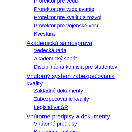
Prorektor pre vedu
Prorektor pre vzdelávanie
Prorektor pre kvalitu a rozvoj
Prorektor pre vojenské veci
Kvestúra
Akademická samospráva
Vedecká rada
Akademický senát
Disciplinárna komisia pre študentov
Vnútorný systém zabezpečovania
kvality
Základné dokumenty
Zabezpečovanie kvality
Legislatíva SR
Vnútorné predpisy a dokumenty
Vnútorné predpisy