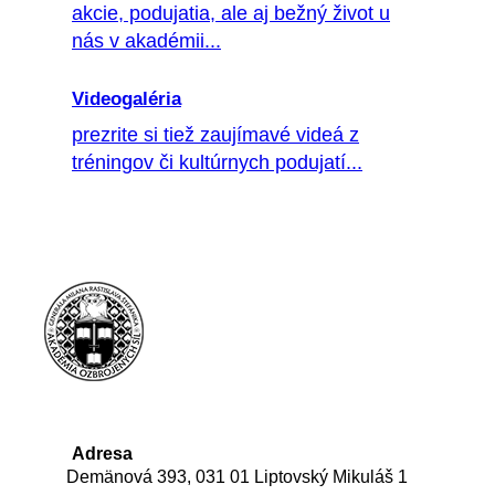
akcie, podujatia, ale aj bežný život u
nás v akadémii...
Videogaléria
prezrite si tiež zaujímavé videá z
tréningov či kultúrnych podujatí...
Adresa
Demänová 393, 031 01 Liptovský Mikuláš 1