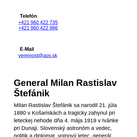
Telefón
+421 960 422 735
+421 960 422 986
E-Mail
verejnost@aos.sk
General Milan Rastislav
Štefánik
Milan Rastislav Štefánik sa narodil 21. júla
1880 v Košariskách a tragicky zahynul pri
leteckej nehode dňa 4. mája 1919 v Ivánke
pri Dunaji. Slovenský astronóm a vedec,
politik a diplomat, vojnový letec, generál