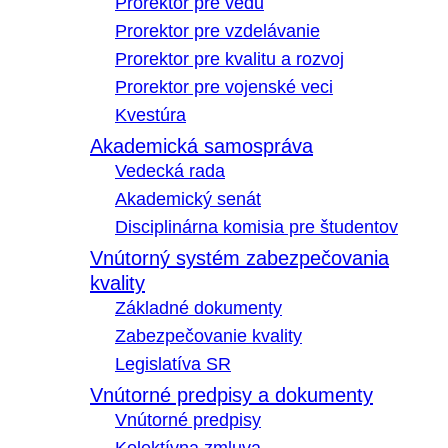
Prorektor pre vedu
Prorektor pre vzdelávanie
Prorektor pre kvalitu a rozvoj
Prorektor pre vojenské veci
Kvestúra
Akademická samospráva
Vedecká rada
Akademický senát
Disciplinárna komisia pre študentov
Vnútorný systém zabezpečovania
kvality
Základné dokumenty
Zabezpečovanie kvality
Legislatíva SR
Vnútorné predpisy a dokumenty
Vnútorné predpisy