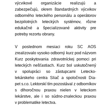
výcvikové organizácie realizujú a
zabezpečujú, okrem štandardných výcvikov
odborného leteckého personálu a operátorov
bezpilotných leteckých systémov, rôzne
edukačné a špecializované aktivity pre
potreby rezortu obrany.
V poslednom mesiaci roku SC AOS
zrealizovalo vysoko odborný kurz pod názvom
Kurz poskytovania zdravotníckej pomoci pri
leteckých nešťastiach. Kurz bol uskutočnený
v spolupráci so zástupcami Letecko-
lekárskeho centra Sliač a spoločnosti Dia-
pet s.r.o. Lektorskí tím pozostával z odborníkov
s dlhoročnou praxou nielen v leteckom
lekárstve, ale i so súdno-znaleckou praxou
v problematike letectva.