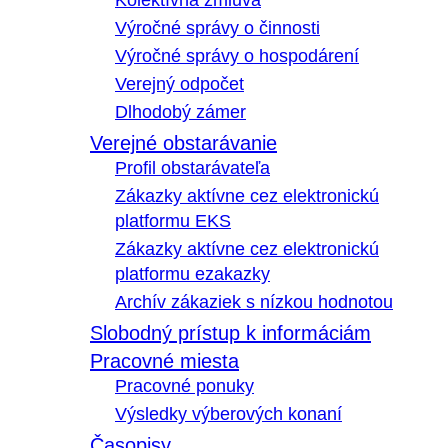
Kolektívna zmluva
Výročné správy o činnosti
Výročné správy o hospodárení
Verejný odpočet
Dlhodobý zámer
Verejné obstarávanie
Profil obstarávateľa
Zákazky aktívne cez elektronickú
platformu EKS
Zákazky aktívne cez elektronickú
platformu ezakazky
Archív zákaziek s nízkou hodnotou
Slobodný prístup k informáciám
Pracovné miesta
Pracovné ponuky
Výsledky výberových konaní
Časopisy