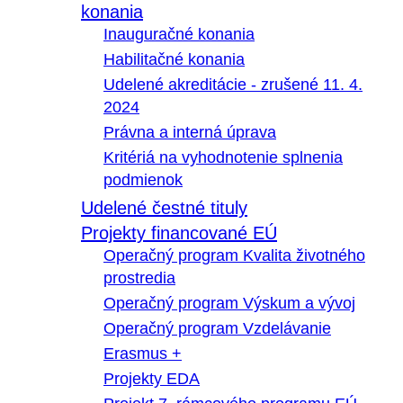
konania
Inauguračné konania
Habilitačné konania
Udelené akreditácie - zrušené 11. 4.
2024
Právna a interná úprava
Kritériá na vyhodnotenie splnenia
podmienok
Udelené čestné tituly
Projekty financované EÚ
Operačný program Kvalita životného
prostredia
Operačný program Výskum a vývoj
Operačný program Vzdelávanie
Erasmus +
Projekty EDA