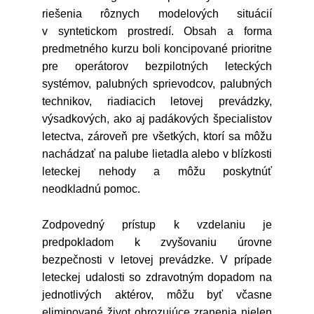
riešenia rôznych modelových situácií
v syntetickom prostredí. Obsah a forma
predmetného kurzu boli koncipované prioritne
pre operátorov bezpilotných leteckých
systémov, palubných sprievodcov, palubných
technikov, riadiacich letovej prevádzky,
výsadkových, ako aj padákových špecialistov
letectva, zároveň pre všetkých, ktorí sa môžu
nachádzať na palube lietadla alebo v blízkosti
leteckej nehody a môžu poskytnúť
neodkladnú pomoc.
Zodpovedný prístup k vzdelaniu je
predpokladom k zvyšovaniu úrovne
bezpečnosti v letovej prevádzke. V prípade
leteckej udalosti so zdravotným dopadom na
jednotlivých aktérov, môžu byť včasne
eliminované život ohrozujúce zranenia nielen