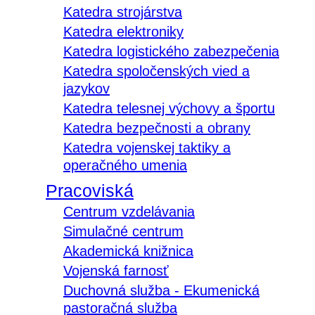
Katedra strojárstva
Katedra elektroniky
Katedra logistického zabezpečenia
Katedra spoločenských vied a
jazykov
Katedra telesnej výchovy a športu
Katedra bezpečnosti a obrany
Katedra vojenskej taktiky a
operačného umenia
Pracoviská
Centrum vzdelávania
Simulačné centrum
Akademická knižnica
Vojenská farnosť
Duchovná služba - Ekumenická
pastoračná služba