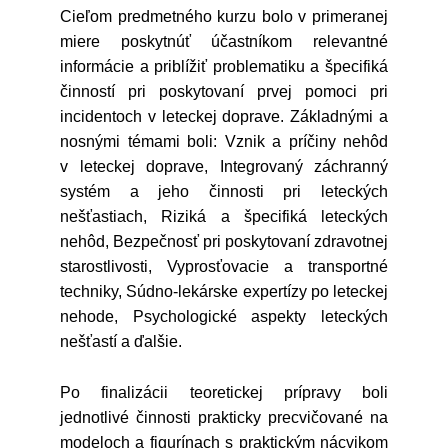
Cieľom predmetného kurzu bolo v primeranej
miere poskytnúť účastníkom relevantné
informácie a priblížiť problematiku a špecifiká
činností pri poskytovaní prvej pomoci pri
incidentoch v leteckej doprave. Základnými a
nosnými témami boli: Vznik a príčiny nehôd
v leteckej doprave, Integrovaný záchranný
systém a jeho činnosti pri leteckých
nešťastiach, Riziká a špecifiká leteckých
nehôd, Bezpečnosť pri poskytovaní zdravotnej
starostlivosti, Vyprosťovacie a transportné
techniky, Súdno-lekárske expertízy po leteckej
nehode, Psychologické aspekty leteckých
nešťastí a ďalšie.
Po finalizácii teoretickej prípravy boli
jednotlivé činnosti prakticky precvičované na
modeloch a figurínach s praktickým nácvikom