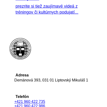
prezrite si tiež zaujímavé videá z
tréningov či kultúrnych podujatí...
Adresa
Demänová 393, 031 01 Liptovský Mikuláš 1
Telefón
+421 960 422 735
+421 960 422 986