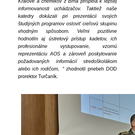
Králové a chemikov z Brna prispela k lepšej
informovanosti uchádzačov. Taktiež naše
katedry dokázali pri prezentácii svojich
študijných programov osloviť cieľovú skupinu
vhodným spôsobom. Veľmi pozitívne
hodnotím aj ústretový prístup kadetov, ich
profesionálne vystupovanie, vzornú
reprezentáciu AOS a zároveň poskytovanie
požadovaných informácií stredoškolákom
alebo ich rodičom,
“ zhodnotil priebeh DOD
prorektor Turčaník.