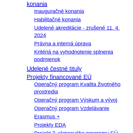
konania
Inauguračné konania
Habilitačné konania
Udelené akreditácie - zrušené 11. 4.
2024
Právna a interná úprava
Kritériá na vyhodnotenie splnenia
podmienok
Udelené čestné tituly
Projekty financované EÚ
Operačný program Kvalita životného
prostredia
Operačný program Výskum a vývoj
Operačný program Vzdelávanie
Erasmus +
Projekty EDA