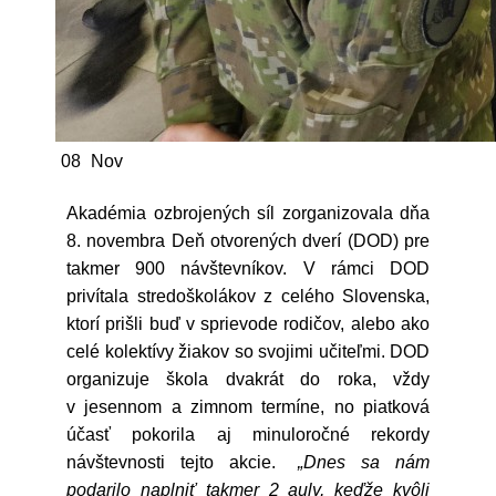
08
Nov
Akadémia ozbrojených síl zorganizovala dňa
8. novembra Deň otvorených dverí (DOD) pre
takmer 900 návštevníkov. V rámci DOD
privítala stredoškolákov z celého Slovenska,
ktorí prišli buď v sprievode rodičov, alebo ako
celé kolektívy žiakov so svojimi učiteľmi. DOD
organizuje škola dvakrát do roka, vždy
v jesennom a zimnom termíne, no piatková
účasť pokorila aj minuloročné rekordy
návštevnosti tejto akcie.
„Dnes sa nám
podarilo naplniť takmer 2 auly, keďže kvôli