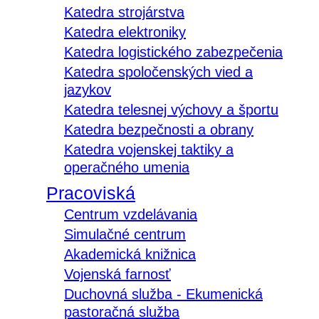
Katedra strojárstva
Katedra elektroniky
Katedra logistického zabezpečenia
Katedra spoločenských vied a
jazykov
Katedra telesnej výchovy a športu
Katedra bezpečnosti a obrany
Katedra vojenskej taktiky a
operačného umenia
Pracoviská
Centrum vzdelávania
Simulačné centrum
Akademická knižnica
Vojenská farnosť
Duchovná služba - Ekumenická
pastoračná služba