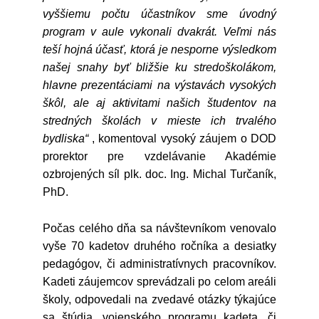
vyššiemu počtu účastníkov sme úvodný
program v aule vykonali dvakrát. Veľmi nás
teší hojná účasť, ktorá je nesporne výsledkom
našej snahy byť bližšie ku stredoškolákom,
hlavne prezentáciami na výstavách vysokých
škôl, ale aj aktivitami našich študentov na
stredných školách v mieste ich trvalého
bydliska“
, komentoval vysoký záujem o DOD
prorektor pre vzdelávanie Akadémie
ozbrojených síl plk. doc. Ing. Michal Turčaník,
PhD.
Počas celého dňa sa návštevníkom venovalo
vyše 70 kadetov druhého ročníka a desiatky
pedagógov, či administratívnych pracovníkov.
Kadeti záujemcov sprevádzali po celom areáli
školy, odpovedali na zvedavé otázky týkajúce
sa štúdia, vojenského programu kadeta, či