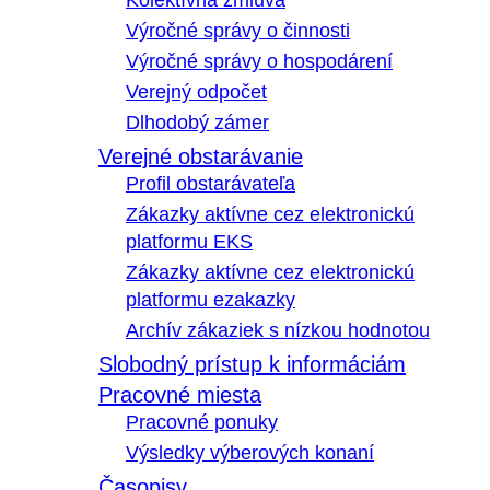
Kolektívna zmluva
Výročné správy o činnosti
Výročné správy o hospodárení
Verejný odpočet
Dlhodobý zámer
Verejné obstarávanie
Profil obstarávateľa
Zákazky aktívne cez elektronickú
platformu EKS
Zákazky aktívne cez elektronickú
platformu ezakazky
Archív zákaziek s nízkou hodnotou
Slobodný prístup k informáciám
Pracovné miesta
Pracovné ponuky
Výsledky výberových konaní
Časopisy