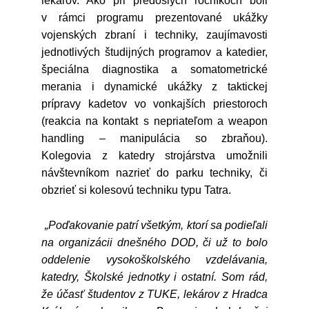
lekárov. Ako pri predošlých ročníkoch boli
v rámci programu prezentované ukážky
vojenských zbraní i techniky, zaujímavosti
jednotlivých študijných programov a katedier,
špeciálna diagnostika a somatometrické
merania i dynamické ukážky z taktickej
prípravy kadetov vo vonkajších priestoroch
(reakcia na kontakt s nepriateľom a weapon
handling – manipulácia so zbraňou).
Kolegovia z katedry strojárstva umožnili
návštevníkom nazrieť do parku techniky, či
obzrieť si kolesovú techniku typu Tatra.
„Poďakovanie patrí všetkým, ktorí sa podieľali
na organizácii dnešného DOD, či už to bolo
oddelenie vysokoškolského vzdelávania,
katedry, Školské jednotky i ostatní. Som rád,
že účasť študentov z TUKE, lekárov z Hradca