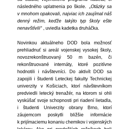
následného uplatnenia po škole.
„Otázky sa
v mnohom opakovali, najviac ich zaujímal náš
denný režim, keďže takýto typ školy ešte
nenavštívili“
, uviedla kadetka druháčka.
Novinkou aktuálneho DOD bola možnosť
prehliadnuť si areál vojenskej vysokej školy,
novozrekonštruovaný 50 m bazén, či
rekonštruované internáty, ktoré pozitívne
hodnotili i návštevníci. Do aktivít DOD sa
zapojili i študenti Leteckej fakulty Technickej
univerzity v Košiciach, ktorí návštevníkom
predviedli letecký trenažér, na ktorom si ohli
vyskúšať svoje schopnosti pri riadení lietadla,
i študenti Univerzity obrany Brno, ktorí
záujemcom poskytli bližšie informácie
k prijímaciemu konaniu chemikov i vojenských