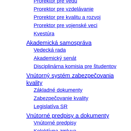
Prorektor pre vedu
Prorektor pre vzdelávanie
Prorektor pre kvalitu a rozvoj
Prorektor pre vojenské veci
Kvestúra
Akademická samospráva
Vedecká rada
Akademický senát
Disciplinárna komisia pre študentov
Vnútorný systém zabezpečovania
kvality
Základné dokumenty
Zabezpečovanie kvality
Legislatíva SR
Vnútorné predpisy a dokumenty
Vnútorné predpisy