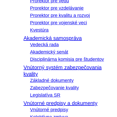
Prorektor pre vedu
Prorektor pre vzdelávanie
Prorektor pre kvalitu a rozvoj
Prorektor pre vojenské veci
Kvestúra
Akademická samospráva
Vedecká rada
Akademický senát
Disciplinárna komisia pre študentov
Vnútorný systém zabezpečovania
kvality
Základné dokumenty
Zabezpečovanie kvality
Legislatíva SR
Vnútorné predpisy a dokumenty
Vnútorné predpisy