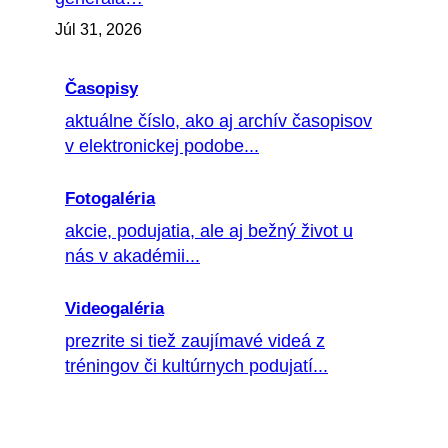
Júl 31, 2026
Časopisy
aktuálne číslo, ako aj archív časopisov
v elektronickej podobe...
Fotogaléria
akcie, podujatia, ale aj bežný život u
nás v akadémii...
Videogaléria
prezrite si tiež zaujímavé videá z
tréningov či kultúrnych podujatí...