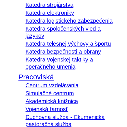
Katedra strojárstva
Katedra elektroniky
Katedra logistického zabezpečenia
Katedra spoločenských vied a
jazykov
Katedra telesnej výchovy a športu
Katedra bezpečnosti a obrany
Katedra vojenskej taktiky a
operačného umenia
Pracoviská
Centrum vzdelávania
Simulačné centrum
Akademická knižnica
Vojenská farnosť
Duchovná služba - Ekumenická
pastoračná služba