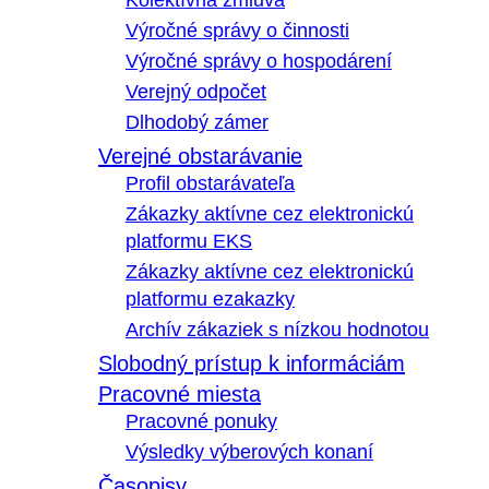
Kolektívna zmluva
Výročné správy o činnosti
Výročné správy o hospodárení
Verejný odpočet
Dlhodobý zámer
Verejné obstarávanie
Profil obstarávateľa
Zákazky aktívne cez elektronickú
platformu EKS
Zákazky aktívne cez elektronickú
platformu ezakazky
Archív zákaziek s nízkou hodnotou
Slobodný prístup k informáciám
Pracovné miesta
Pracovné ponuky
Výsledky výberových konaní
Časopisy