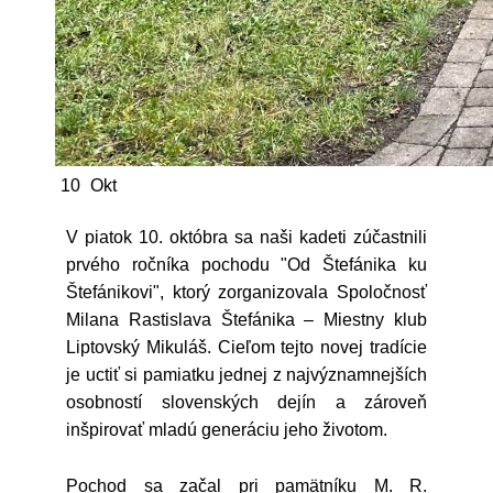
10
Okt
V piatok 10. októbra sa naši kadeti zúčastnili
prvého ročníka pochodu "Od Štefánika ku
Štefánikovi", ktorý zorganizovala Spoločnosť
Milana Rastislava Štefánika – Miestny klub
Liptovský Mikuláš. Cieľom tejto novej tradície
je uctiť si pamiatku jednej z najvýznamnejších
osobností slovenských dejín a zároveň
inšpirovať mladú generáciu jeho životom.
Pochod sa začal pri pamätníku M. R.