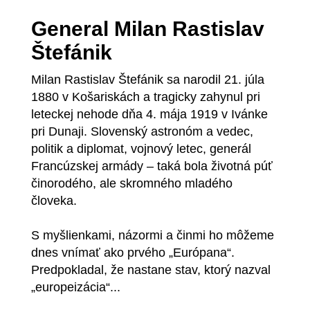
General Milan Rastislav
Štefánik
Milan Rastislav Štefánik sa narodil 21. júla
1880 v Košariskách a tragicky zahynul pri
leteckej nehode dňa 4. mája 1919 v Ivánke
pri Dunaji. Slovenský astronóm a vedec,
politik a diplomat, vojnový letec, generál
Francúzskej armády – taká bola životná púť
činorodého, ale skromného mladého
človeka.
S myšlienkami, názormi a činmi ho môžeme
dnes vnímať ako prvého „Európana“.
Predpokladal, že nastane stav, ktorý nazval
„europeizácia“...