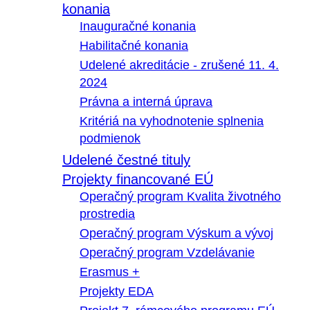
konania
Inauguračné konania
Habilitačné konania
Udelené akreditácie - zrušené 11. 4.
2024
Právna a interná úprava
Kritériá na vyhodnotenie splnenia
podmienok
Udelené čestné tituly
Projekty financované EÚ
Operačný program Kvalita životného
prostredia
Operačný program Výskum a vývoj
Operačný program Vzdelávanie
Erasmus +
Projekty EDA