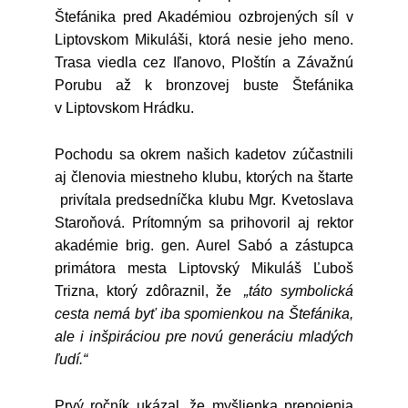
Štefánika pred Akadémiou ozbrojených síl v
Liptovskom Mikuláši, ktorá nesie jeho meno.
Trasa viedla cez Iľanovo, Ploštín a Závažnú
Porubu až k bronzovej buste Štefánika
v Liptovskom Hrádku.
Pochodu sa okrem našich kadetov zúčastnili
aj členovia miestneho klubu, ktorých na štarte
privítala predsedníčka klubu Mgr. Kvetoslava
Staroňová. Prítomným sa prihovoril aj rektor
akadémie brig. gen. Aurel Sabó a zástupca
primátora mesta Liptovský Mikuláš Ľuboš
Trizna, ktorý zdôraznil, že
„táto symbolická
cesta nemá byť iba spomienkou na Štefánika,
ale i inšpiráciou pre novú generáciu mladých
ľudí.“
Prvý ročník ukázal, že myšlienka prepojenia