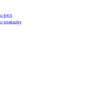
rmu EKS
mu ezakazky