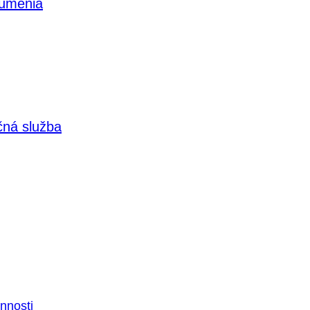
 umenia
čná služba
nnosti