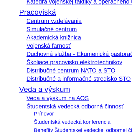
Katedra vojenskej taktiky a operačného
Pracoviská
Centrum vzdelávania
Simulačné centrum
Akademická knižnica
Vojenská farnosť
Duchovná služba - Ekumenická pastora
Školiace pracovisko elektrotechnikov
Distribučné centrum NATO a STO
Distribučné a informačné stredisko STO
Veda a výskum
Veda a výskum na AOS
Študentská vedecká odborná činnosť
Príhovor
Študentská vedecká konferencia
Benefity Študentskej vedeckej odbornej či