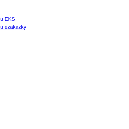
rmu EKS
mu ezakazky