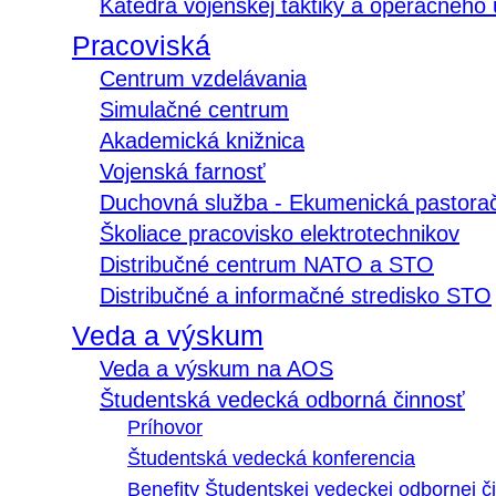
Katedra vojenskej taktiky a operačného
Pracoviská
Centrum vzdelávania
Simulačné centrum
Akademická knižnica
Vojenská farnosť
Duchovná služba - Ekumenická pastora
Školiace pracovisko elektrotechnikov
Distribučné centrum NATO a STO
Distribučné a informačné stredisko STO
Veda a výskum
Veda a výskum na AOS
Študentská vedecká odborná činnosť
Príhovor
Študentská vedecká konferencia
Benefity Študentskej vedeckej odbornej či