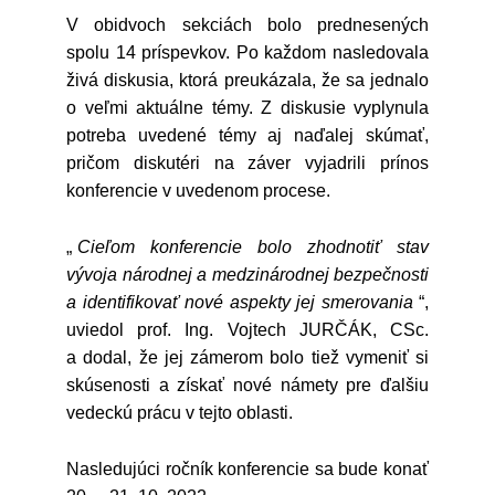
V obidvoch sekciách bolo prednesených
spolu 14 príspevkov. Po každom nasledovala
živá diskusia, ktorá preukázala, že sa jednalo
o veľmi aktuálne témy. Z diskusie vyplynula
potreba uvedené témy aj naďalej skúmať,
pričom diskutéri na záver vyjadrili prínos
konferencie v uvedenom procese.
„
Cieľom konferencie bolo zhodnotiť stav
vývoja národnej a medzinárodnej bezpečnosti
a identifikovať nové aspekty jej smerovania
“,
uviedol prof. Ing. Vojtech JURČÁK, CSc.
a dodal, že jej zámerom bolo tiež vymeniť si
skúsenosti a získať nové námety pre ďalšiu
vedeckú prácu v tejto oblasti.
Nasledujúci ročník konferencie sa bude konať