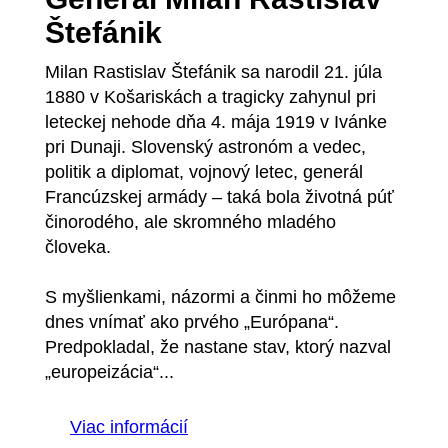
Štefánik
Milan Rastislav Štefánik sa narodil 21. júla
1880 v Košariskách a tragicky zahynul pri
leteckej nehode dňa 4. mája 1919 v Ivánke
pri Dunaji. Slovenský astronóm a vedec,
politik a diplomat, vojnový letec, generál
Francúzskej armády – taká bola životná púť
činorodého, ale skromného mladého
človeka.
S myšlienkami, názormi a činmi ho môžeme
dnes vnímať ako prvého „Európana“.
Predpokladal, že nastane stav, ktorý nazval
„europeizácia“...
Viac informácií