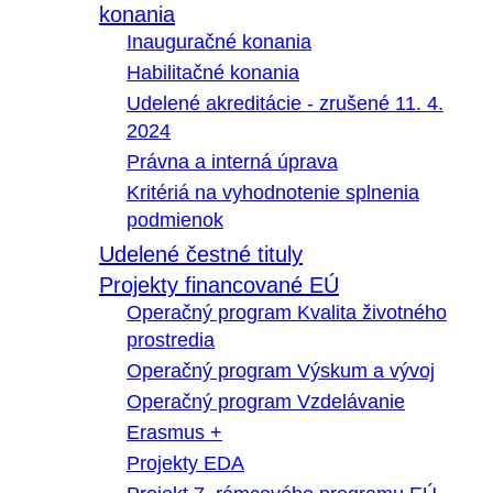
konania
Inauguračné konania
Habilitačné konania
Udelené akreditácie - zrušené 11. 4.
2024
Právna a interná úprava
Kritériá na vyhodnotenie splnenia
podmienok
Udelené čestné tituly
Projekty financované EÚ
Operačný program Kvalita životného
prostredia
Operačný program Výskum a vývoj
Operačný program Vzdelávanie
Erasmus +
Projekty EDA