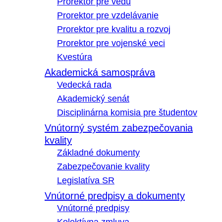
Prorektor pre vedu
Prorektor pre vzdelávanie
Prorektor pre kvalitu a rozvoj
Prorektor pre vojenské veci
Kvestúra
Akademická samospráva
Vedecká rada
Akademický senát
Disciplinárna komisia pre študentov
Vnútorný systém zabezpečovania
kvality
Základné dokumenty
Zabezpečovanie kvality
Legislatíva SR
Vnútorné predpisy a dokumenty
Vnútorné predpisy