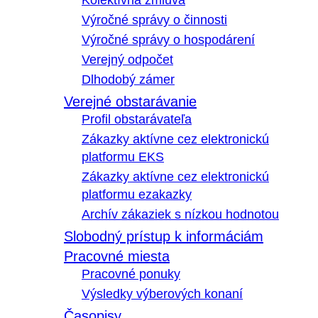
Kolektívna zmluva
Výročné správy o činnosti
Výročné správy o hospodárení
Verejný odpočet
Dlhodobý zámer
Verejné obstarávanie
Profil obstarávateľa
Zákazky aktívne cez elektronickú
platformu EKS
Zákazky aktívne cez elektronickú
platformu ezakazky
Archív zákaziek s nízkou hodnotou
Slobodný prístup k informáciám
Pracovné miesta
Pracovné ponuky
Výsledky výberových konaní
Časopisy