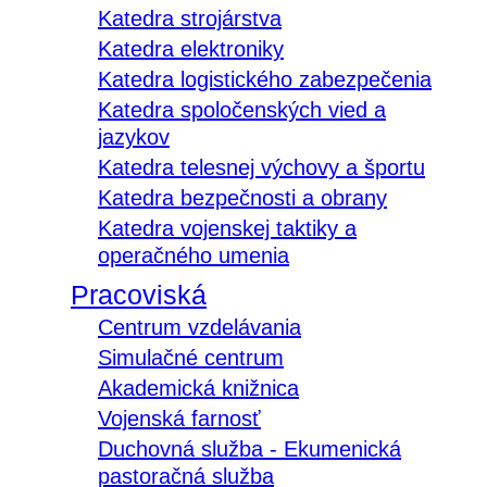
Katedra strojárstva
Katedra elektroniky
Katedra logistického zabezpečenia
Katedra spoločenských vied a
jazykov
Katedra telesnej výchovy a športu
Katedra bezpečnosti a obrany
Katedra vojenskej taktiky a
operačného umenia
Pracoviská
Centrum vzdelávania
Simulačné centrum
Akademická knižnica
Vojenská farnosť
Duchovná služba - Ekumenická
pastoračná služba