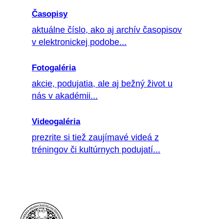
Časopisy
aktuálne číslo, ako aj archív časopisov
v elektronickej podobe...
Fotogaléria
akcie, podujatia, ale aj bežný život u
nás v akadémii...
Videogaléria
prezrite si tiež zaujímavé videá z
tréningov či kultúrnych podujatí...