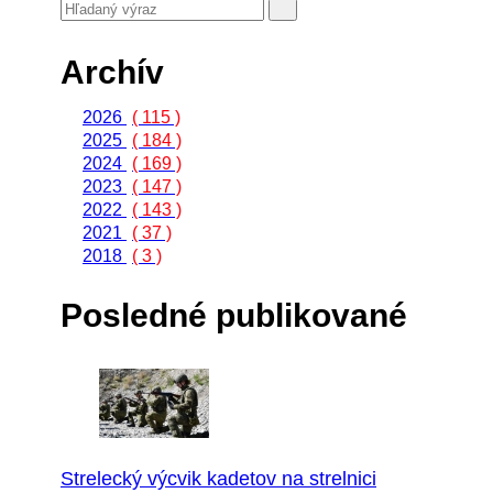
Archív
2026
( 115 )
2025
( 184 )
2024
( 169 )
2023
( 147 )
2022
( 143 )
2021
( 37 )
2018
( 3 )
Posledné publikované
Strelecký výcvik kadetov na strelnici