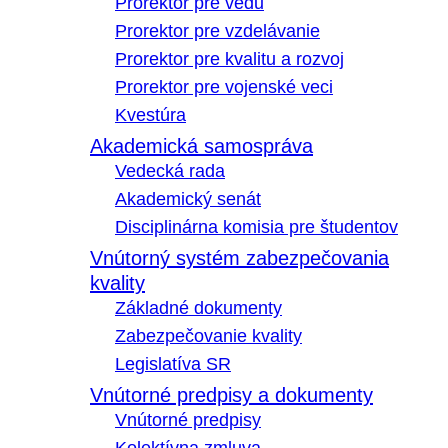
Prorektor pre vedu
Prorektor pre vzdelávanie
Prorektor pre kvalitu a rozvoj
Prorektor pre vojenské veci
Kvestúra
Akademická samospráva
Vedecká rada
Akademický senát
Disciplinárna komisia pre študentov
Vnútorný systém zabezpečovania
kvality
Základné dokumenty
Zabezpečovanie kvality
Legislatíva SR
Vnútorné predpisy a dokumenty
Vnútorné predpisy