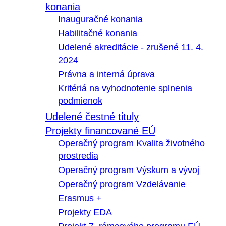
konania
Inauguračné konania
Habilitačné konania
Udelené akreditácie - zrušené 11. 4.
2024
Právna a interná úprava
Kritériá na vyhodnotenie splnenia
podmienok
Udelené čestné tituly
Projekty financované EÚ
Operačný program Kvalita životného
prostredia
Operačný program Výskum a vývoj
Operačný program Vzdelávanie
Erasmus +
Projekty EDA