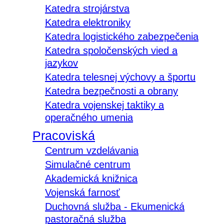
Katedra strojárstva
Katedra elektroniky
Katedra logistického zabezpečenia
Katedra spoločenských vied a
jazykov
Katedra telesnej výchovy a športu
Katedra bezpečnosti a obrany
Katedra vojenskej taktiky a
operačného umenia
Pracoviská
Centrum vzdelávania
Simulačné centrum
Akademická knižnica
Vojenská farnosť
Duchovná služba - Ekumenická
pastoračná služba