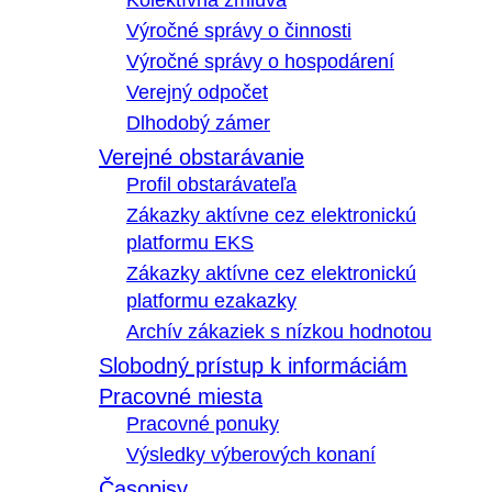
Kolektívna zmluva
Výročné správy o činnosti
Výročné správy o hospodárení
Verejný odpočet
Dlhodobý zámer
Verejné obstarávanie
Profil obstarávateľa
Zákazky aktívne cez elektronickú
platformu EKS
Zákazky aktívne cez elektronickú
platformu ezakazky
Archív zákaziek s nízkou hodnotou
Slobodný prístup k informáciám
Pracovné miesta
Pracovné ponuky
Výsledky výberových konaní
Časopisy