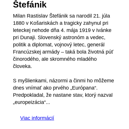
Štefánik
Milan Rastislav Štefánik sa narodil 21. júla
1880 v Košariskách a tragicky zahynul pri
leteckej nehode dňa 4. mája 1919 v Ivánke
pri Dunaji. Slovenský astronóm a vedec,
politik a diplomat, vojnový letec, generál
Francúzskej armády – taká bola životná púť
činorodého, ale skromného mladého
človeka.
S myšlienkami, názormi a činmi ho môžeme
dnes vnímať ako prvého „Európana“.
Predpokladal, že nastane stav, ktorý nazval
„europeizácia“...
Viac informácií