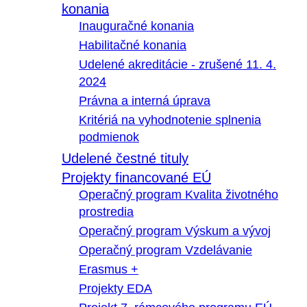
konania
Inauguračné konania
Habilitačné konania
Udelené akreditácie - zrušené 11. 4.
2024
Právna a interná úprava
Kritériá na vyhodnotenie splnenia
podmienok
Udelené čestné tituly
Projekty financované EÚ
Operačný program Kvalita životného
prostredia
Operačný program Výskum a vývoj
Operačný program Vzdelávanie
Erasmus +
Projekty EDA