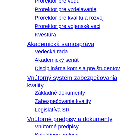
Prorektor pre vedu
Prorektor pre vzdelávanie
Prorektor pre kvalitu a rozvoj
Prorektor pre vojenské veci
Kvestúra
Akademická samospráva
Vedecká rada
Akademický senát
Disciplinárna komisia pre študentov
Vnútorný systém zabezpečovania
kvality
Základné dokumenty
Zabezpečovanie kvality
Legislatíva SR
Vnútorné predpisy a dokumenty
Vnútorné predpisy