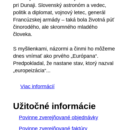
pri Dunaji. Slovenský astronóm a vedec,
politik a diplomat, vojnový letec, generál
Francúzskej armády – taká bola životná púť
činorodého, ale skromného mladého
človeka.
S myšlienkami, názormi a činmi ho môžeme
dnes vnímať ako prvého „Európana“.
Predpokladal, že nastane stav, ktorý nazval
„europeizácia“...
Viac informácií
Užitočné informácie
Povinne zverejňované objednávky
Povinne zverejňované faktúry