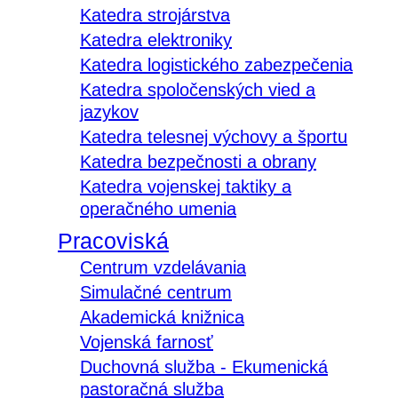
Katedra strojárstva
Katedra elektroniky
Katedra logistického zabezpečenia
Katedra spoločenských vied a
jazykov
Katedra telesnej výchovy a športu
Katedra bezpečnosti a obrany
Katedra vojenskej taktiky a
operačného umenia
Pracoviská
Centrum vzdelávania
Simulačné centrum
Akademická knižnica
Vojenská farnosť
Duchovná služba - Ekumenická
pastoračná služba