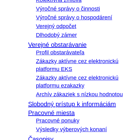
Kolektívna zmluva
Výročné správy o činnosti
Výročné správy o hospodárení
Verejný odpočet
Dlhodobý zámer
Verejné obstarávanie
Profil obstarávateľa
Zákazky aktívne cez elektronickú
platformu EKS
Zákazky aktívne cez elektronickú
platformu ezakazky
Archív zákaziek s nízkou hodnotou
Slobodný prístup k informáciám
Pracovné miesta
Pracovné ponuky
Výsledky výberových konaní
Časopisy