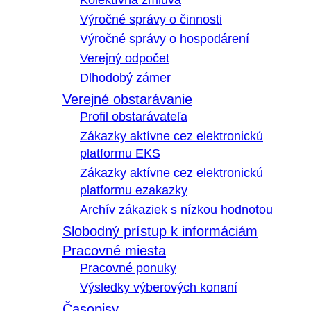
Kolektívna zmluva
Výročné správy o činnosti
Výročné správy o hospodárení
Verejný odpočet
Dlhodobý zámer
Verejné obstarávanie
Profil obstarávateľa
Zákazky aktívne cez elektronickú
platformu EKS
Zákazky aktívne cez elektronickú
platformu ezakazky
Archív zákaziek s nízkou hodnotou
Slobodný prístup k informáciám
Pracovné miesta
Pracovné ponuky
Výsledky výberových konaní
Časopisy