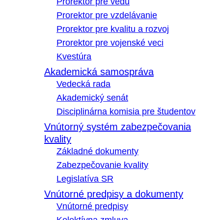
Prorektor pre vedu
Prorektor pre vzdelávanie
Prorektor pre kvalitu a rozvoj
Prorektor pre vojenské veci
Kvestúra
Akademická samospráva
Vedecká rada
Akademický senát
Disciplinárna komisia pre študentov
Vnútorný systém zabezpečovania
kvality
Základné dokumenty
Zabezpečovanie kvality
Legislatíva SR
Vnútorné predpisy a dokumenty
Vnútorné predpisy