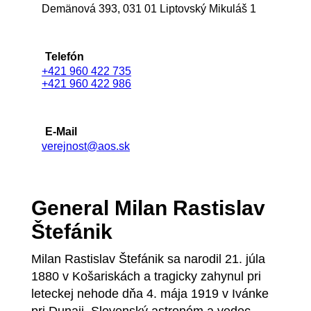
Demänová 393, 031 01 Liptovský Mikuláš 1
Telefón
+421 960 422 735
+421 960 422 986
E-Mail
verejnost@aos.sk
General Milan Rastislav
Štefánik
Milan Rastislav Štefánik sa narodil 21. júla
1880 v Košariskách a tragicky zahynul pri
leteckej nehode dňa 4. mája 1919 v Ivánke
pri Dunaji. Slovenský astronóm a vedec,