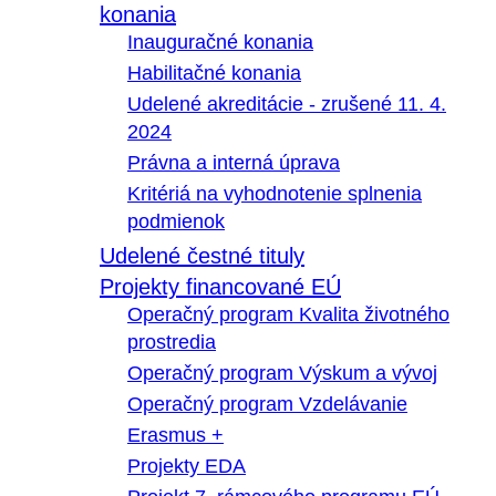
konania
Inauguračné konania
Habilitačné konania
Udelené akreditácie - zrušené 11. 4.
2024
Právna a interná úprava
Kritériá na vyhodnotenie splnenia
podmienok
Udelené čestné tituly
Projekty financované EÚ
Operačný program Kvalita životného
prostredia
Operačný program Výskum a vývoj
Operačný program Vzdelávanie
Erasmus +
Projekty EDA