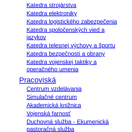
Katedra strojárstva
Katedra elektroniky
Katedra logistického zabezpečenia
Katedra spoločenských vied a
jazykov
Katedra telesnej výchovy a športu
Katedra bezpečnosti a obrany
Katedra vojenskej taktiky a
operačného umenia
Pracoviská
Centrum vzdelávania
Simulačné centrum
Akademická knižnica
Vojenská farnosť
Duchovná služba - Ekumenická
pastoračná služba