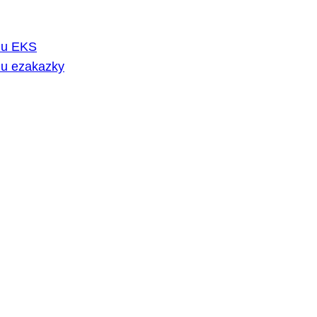
rmu EKS
mu ezakazky