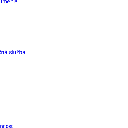
 umenia
čná služba
nnosti