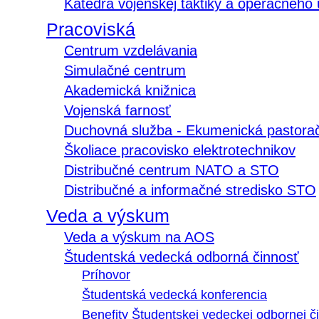
Katedra vojenskej taktiky a operačného
Pracoviská
Centrum vzdelávania
Simulačné centrum
Akademická knižnica
Vojenská farnosť
Duchovná služba - Ekumenická pastora
Školiace pracovisko elektrotechnikov
Distribučné centrum NATO a STO
Distribučné a informačné stredisko STO
Veda a výskum
Veda a výskum na AOS
Študentská vedecká odborná činnosť
Príhovor
Študentská vedecká konferencia
Benefity Študentskej vedeckej odbornej či