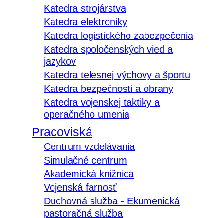
Katedra strojárstva
Katedra elektroniky
Katedra logistického zabezpečenia
Katedra spoločenských vied a
jazykov
Katedra telesnej výchovy a športu
Katedra bezpečnosti a obrany
Katedra vojenskej taktiky a
operačného umenia
Pracoviská
Centrum vzdelávania
Simulačné centrum
Akademická knižnica
Vojenská farnosť
Duchovná služba - Ekumenická
pastoračná služba