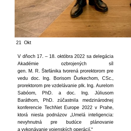
21
Okt
V dňoch 17. – 18. októbra 2022 sa delegácia
Akadémie ozbrojených síl
gen. M. R. Štefánika tvorená prorektorom pre
vedu doc. Ing. Borisom Ďurkechom, CSc.,
prorektorom pre vzdelávanie plk. Ing. Aurelom
Sabóom, PhD. a doc. Ing. Júliusom
Baráthom, PhD. zúčastnila medzinárodnej
konferencie TechNet Europe 2022 v Prahe,
ktorá niesla podnázov „Umelá inteligencia:
nevyhnutná pre budúce plánovanie
a vykonávanie vojenských operácií.“