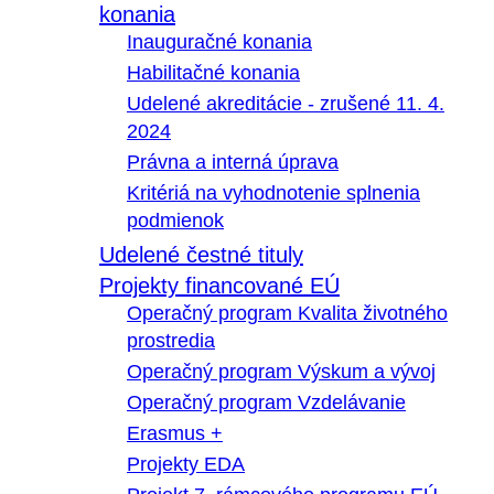
konania
Inauguračné konania
Habilitačné konania
Udelené akreditácie - zrušené 11. 4.
2024
Právna a interná úprava
Kritériá na vyhodnotenie splnenia
podmienok
Udelené čestné tituly
Projekty financované EÚ
Operačný program Kvalita životného
prostredia
Operačný program Výskum a vývoj
Operačný program Vzdelávanie
Erasmus +
Projekty EDA