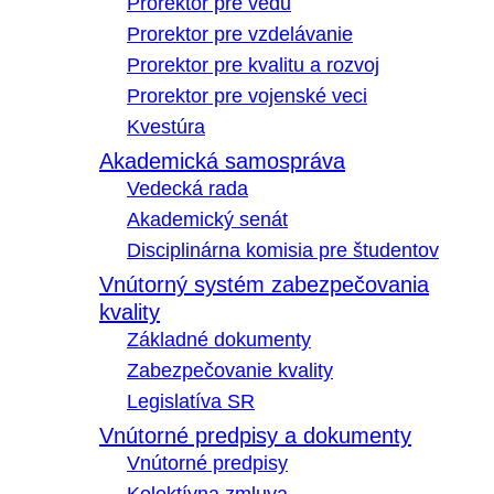
Prorektor pre vedu
Prorektor pre vzdelávanie
Prorektor pre kvalitu a rozvoj
Prorektor pre vojenské veci
Kvestúra
Akademická samospráva
Vedecká rada
Akademický senát
Disciplinárna komisia pre študentov
Vnútorný systém zabezpečovania
kvality
Základné dokumenty
Zabezpečovanie kvality
Legislatíva SR
Vnútorné predpisy a dokumenty
Vnútorné predpisy