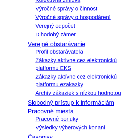
Kolektívna zmluva
Výročné správy o činnosti
Výročné správy o hospodárení
Verejný odpočet
Dlhodobý zámer
Verejné obstarávanie
Profil obstarávateľa
Zákazky aktívne cez elektronickú
platformu EKS
Zákazky aktívne cez elektronickú
platformu ezakazky
Archív zákaziek s nízkou hodnotou
Slobodný prístup k informáciám
Pracovné miesta
Pracovné ponuky
Výsledky výberových konaní
Časopisy