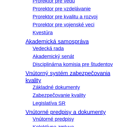
Prorektor pre vedu
Prorektor pre vzdelávanie
Prorektor pre kvalitu a rozvoj
Prorektor pre vojenské veci
Kvestúra
Akademická samospráva
Vedecká rada
Akademický senát
Disciplinárna komisia pre študentov
Vnútorný systém zabezpečovania
kvality
Základné dokumenty
Zabezpečovanie kvality
Legislatíva SR
Vnútorné predpisy a dokumenty
Vnútorné predpisy