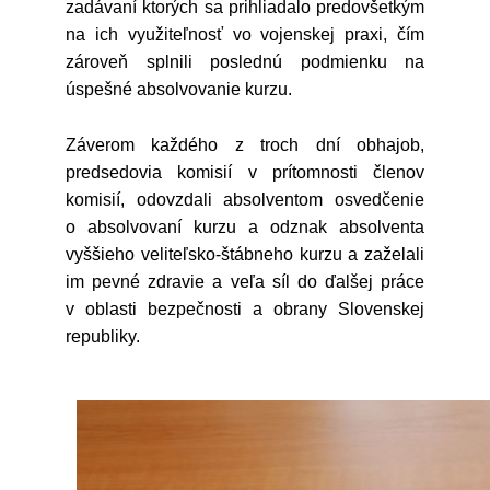
zadávaní ktorých sa prihliadalo predovšetkým
na ich využiteľnosť vo vojenskej praxi, čím
zároveň splnili poslednú podmienku na
úspešné absolvovanie kurzu.
Záverom každého z troch dní obhajob,
predsedovia komisií v prítomnosti členov
komisií, odovzdali absolventom osvedčenie
o absolvovaní kurzu a odznak absolventa
vyššieho veliteľsko-štábneho kurzu a zaželali
im pevné zdravie a veľa síl do ďalšej práce
v oblasti bezpečnosti a obrany Slovenskej
republiky.