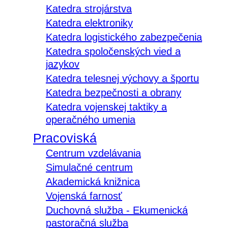
Katedra strojárstva
Katedra elektroniky
Katedra logistického zabezpečenia
Katedra spoločenských vied a
jazykov
Katedra telesnej výchovy a športu
Katedra bezpečnosti a obrany
Katedra vojenskej taktiky a
operačného umenia
Pracoviská
Centrum vzdelávania
Simulačné centrum
Akademická knižnica
Vojenská farnosť
Duchovná služba - Ekumenická
pastoračná služba