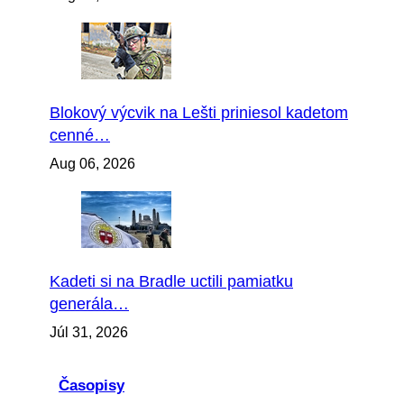
Blokový výcvik na Lešti priniesol kadetom
cenné…
Aug 06, 2026
Kadeti si na Bradle uctili pamiatku
generála…
Júl 31, 2026
Časopisy