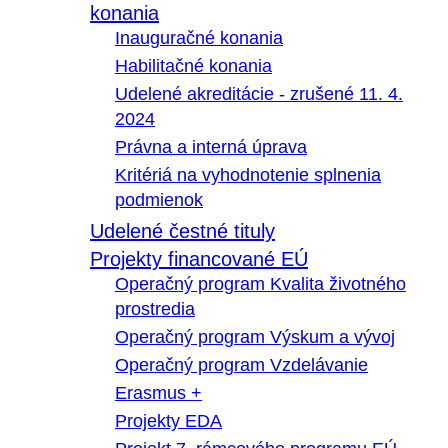
konania
Inauguračné konania
Habilitačné konania
Udelené akreditácie - zrušené 11. 4.
2024
Právna a interná úprava
Kritériá na vyhodnotenie splnenia
podmienok
Udelené čestné tituly
Projekty financované EÚ
Operačný program Kvalita životného
prostredia
Operačný program Výskum a vývoj
Operačný program Vzdelávanie
Erasmus +
Projekty EDA