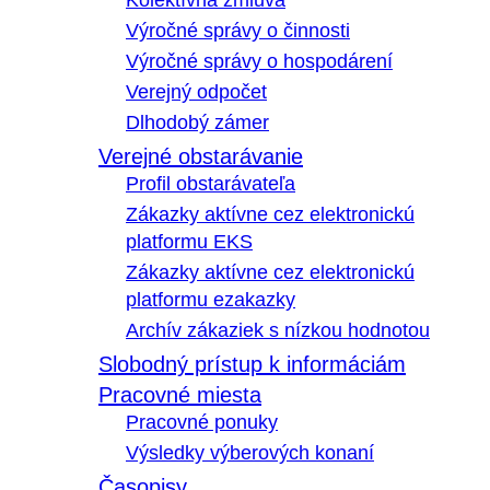
Kolektívna zmluva
Výročné správy o činnosti
Výročné správy o hospodárení
Verejný odpočet
Dlhodobý zámer
Verejné obstarávanie
Profil obstarávateľa
Zákazky aktívne cez elektronickú
platformu EKS
Zákazky aktívne cez elektronickú
platformu ezakazky
Archív zákaziek s nízkou hodnotou
Slobodný prístup k informáciám
Pracovné miesta
Pracovné ponuky
Výsledky výberových konaní
Časopisy