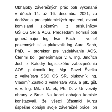
Obhajoby záverečných prác boli vykonané
v dňoch 14. až 16. decembra 2021, za
dodržania protiepidemických opatrení, dvomi
komisiami zloženými z príslušníkov
GŠ OS SR a AOS. Predsedami komisií boli
generálmajor Ing. Ivan Pach – veliteľ
pozemných síl a plukovník Ing. Aurel Sabó,
PhD. – prorektor pre vzdelávanie AOS.
Členmi boli generálmajor v. v. Ing. Jindřich
Joch z Katedry logistického zabezpečenia
AOS, plukovník Ing. Mgr. Pavel Švelka
z veliteľstva SŠO OS SR, plukovník Ing.
Vladimír Zastko z veliteľstva VzS, a plk. gšt.
v. v. Ing. Milan Marek, Ph. D. z Univerzity
obrany v Brne. Na konci obhajob komisie
konštatovali, že všetci účastníci kurzu
úspešne obhájili svoje záverečné práce, pri