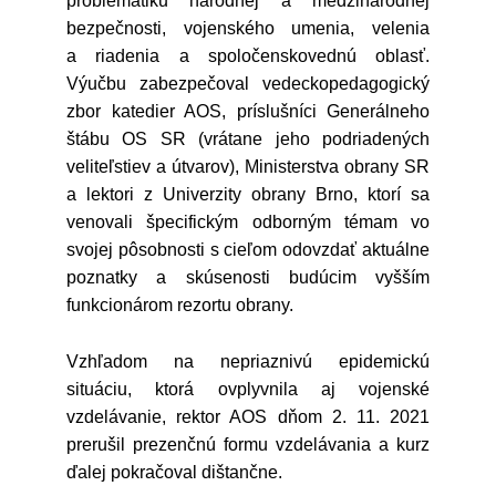
problematiku národnej a medzinárodnej
bezpečnosti, vojenského umenia, velenia
a riadenia a spoločenskovednú oblasť.
Výučbu zabezpečoval vedeckopedagogický
zbor katedier AOS, príslušníci Generálneho
štábu OS SR (vrátane jeho podriadených
veliteľstiev a útvarov), Ministerstva obrany SR
a lektori z Univerzity obrany Brno, ktorí sa
venovali špecifickým odborným témam vo
svojej pôsobnosti s cieľom odovzdať aktuálne
poznatky a skúsenosti budúcim vyšším
funkcionárom rezortu obrany.
Vzhľadom na nepriaznivú epidemickú
situáciu, ktorá ovplyvnila aj vojenské
vzdelávanie, rektor AOS dňom 2. 11. 2021
prerušil prezenčnú formu vzdelávania a kurz
ďalej pokračoval dištančne.