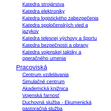
Katedra strojárstva
Katedra elektroniky
Katedra logistického zabezpečenia
Katedra spoločenských vied a
jazykov
Katedra telesnej výchovy a športu
Katedra bezpečnosti a obrany
Katedra vojenskej taktiky a
operačného umenia
Pracoviská
Centrum vzdelávania
Simulačné centrum
Akademická knižnica
Vojenská farnosť
Duchovná služba - Ekumenická
pastoračná služba