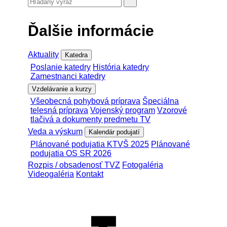
Ďalšie informácie
Aktuality
Katedra
Poslanie katedry
História katedry
Zamestnanci katedry
Vzdelávanie a kurzy
Všeobecná pohybová príprava
Špeciálna
telesná príprava
Vojenský program
Vzorové
tlačivá a dokumenty predmetu TV
Veda a výskum
Kalendár podujatí
Plánované podujatia KTVŠ 2025
Plánované
podujatia OS SR 2026
Rozpis / obsadenosť TVZ
Fotogaléria
Videogaléria
Kontakt