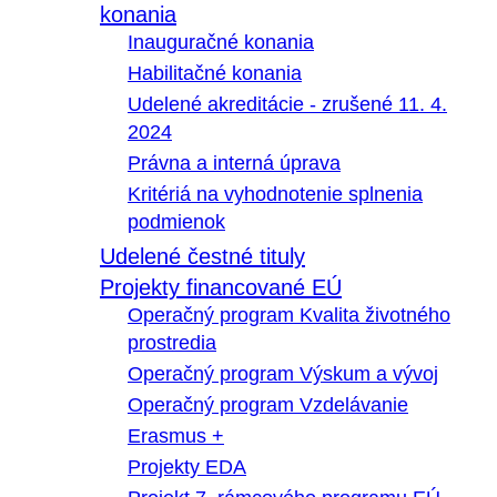
konania
Inauguračné konania
Habilitačné konania
Udelené akreditácie - zrušené 11. 4.
2024
Právna a interná úprava
Kritériá na vyhodnotenie splnenia
podmienok
Udelené čestné tituly
Projekty financované EÚ
Operačný program Kvalita životného
prostredia
Operačný program Výskum a vývoj
Operačný program Vzdelávanie
Erasmus +
Projekty EDA