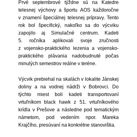
Prvé septembrové týždne sú na Katedre
telesnej výchovy a športu AOS každoročne
v znamení špeciálnej telesnej prípravy. Tento
rok bol špecifický, nakoľko sa do výcviku
zapojilo aj Simulačné centrum. Kadeti
5. ročníka aplikovali svoje zručnosti
z vojensko-praktického lezenia a vojensko-
praktického plávania nadobudnuté počas
minulých semestrov reálne v teréne.
Výcvik prebiehal na skalách v lokalite Jánskej
doliny a na vodnej nádrži v Bobrovci. Do
týchto miest boli kadeti transportovaní
vrtuľníkom black hawk z 51. vrtuľníkového
krídla v Prešove a následne pod tematickým
námetom, pod vedením npor. Mareka
Krajčího, presúvaní na konkrétne stanovištia.