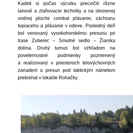
Kadeti si počas výcviku precvičili rôzne
lanové a zlaňovacie techniky a na otvorenej
vodnej ploche combat plávanie, záchranu
topiaceho a plávanie v odeve. Posledný deň
bol venovaný vysokohorskému presunu po
trase Zuberec – Smutné sedlo – Žiarska
dolina. Druhý turnus bol vzhľadom na
poveternostné podmienky pozmenený
a realizovaný v priestoroch telovýchovných
zariadení a presun pod taktickým námetom
prebiehal v lokalite Rohačky.