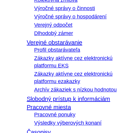
Kolektívna zmluva
Výročné správy o činnosti
Výročné správy o hospodárení
Verejný odpočet
Dlhodobý zámer
Verejné obstarávanie
Profil obstarávateľa
Zákazky aktívne cez elektronickú
platformu EKS
Zákazky aktívne cez elektronickú
platformu ezakazky
Archív zákaziek s nízkou hodnotou
Slobodný prístup k informáciám
Pracovné miesta
Pracovné ponuky
Výsledky výberových konaní
Časopisy