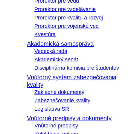
Prorektor pre vedu
Prorektor pre vzdelávanie
Prorektor pre kvalitu a rozvoj
Prorektor pre vojenské veci
Kvestúra
Akademická samospráva
Vedecká rada
Akademický senát
Disciplinárna komisia pre študentov
Vnútorný systém zabezpečovania
kvality
Základné dokumenty
Zabezpečovanie kvality
Legislatíva SR
Vnútorné predpisy a dokumenty
Vnútorné predpisy