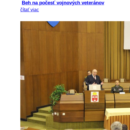
Beh na počesť vojnových veteránov
čítať viac