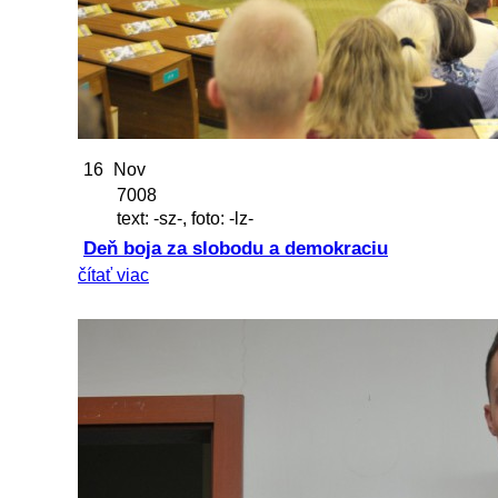
16
Nov
7008
text: -sz-, foto: -lz-
Deň boja za slobodu a demokraciu
čítať viac