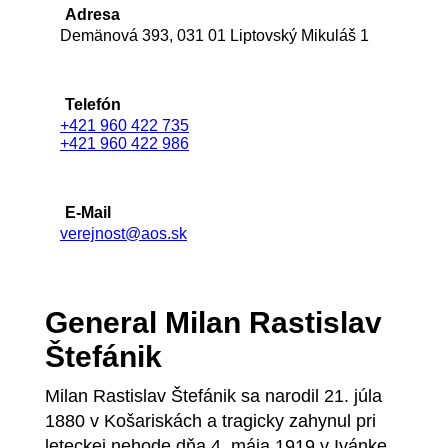
Adresa
Demänová 393, 031 01 Liptovský Mikuláš 1
Telefón
+421 960 422 735
+421 960 422 986
E-Mail
verejnost@aos.sk
General Milan Rastislav
Štefánik
Milan Rastislav Štefánik sa narodil 21. júla
1880 v Košariskách a tragicky zahynul pri
leteckej nehode dňa 4. mája 1919 v Ivánke