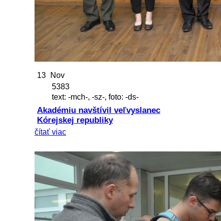
13
Nov
5383
text: -mch-, -sz-, foto: -ds-
Akadémiu navštívil veľvyslanec
Kórejskej republiky
čítať viac