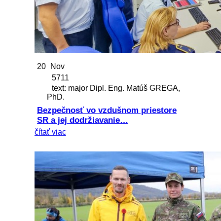
20
Nov
5711
text: major Dipl. Eng. Matúš GREGA,
PhD.
Bezpečnosť vo vzdušnom priestore
SR a jej dodržiavanie…
čítať viac