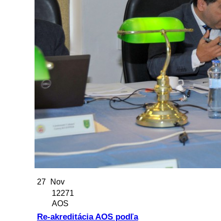
27
Nov
12271
AOS
Re-akreditácia AOS podľa