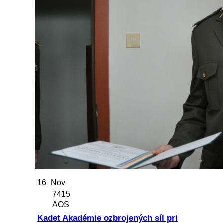
16
Nov
7415
AOS
Kadet Akadémie ozbrojených síl pri