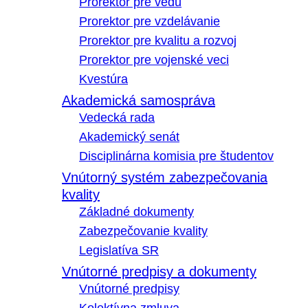
Prorektor pre vedu
Prorektor pre vzdelávanie
Prorektor pre kvalitu a rozvoj
Prorektor pre vojenské veci
Kvestúra
Akademická samospráva
Vedecká rada
Akademický senát
Disciplinárna komisia pre študentov
Vnútorný systém zabezpečovania
kvality
Základné dokumenty
Zabezpečovanie kvality
Legislatíva SR
Vnútorné predpisy a dokumenty
Vnútorné predpisy