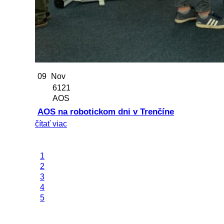
09
Nov
6121
AOS
AOS na robotickom dni v Trenčíne
čítať viac
1
2
3
4
5