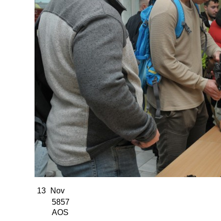
13
Nov
5857
AOS