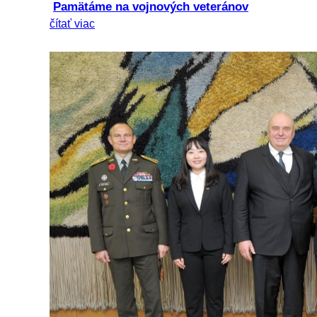
Pamätáme na vojnových veteránov
čítať viac