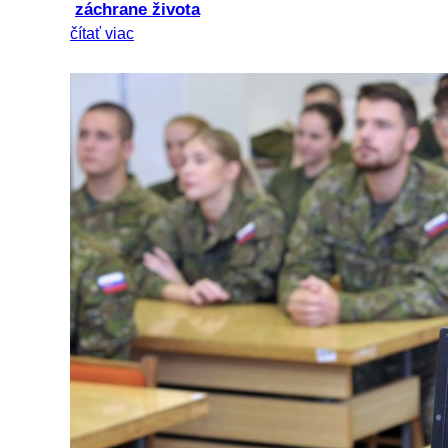
záchrane života
čítať viac