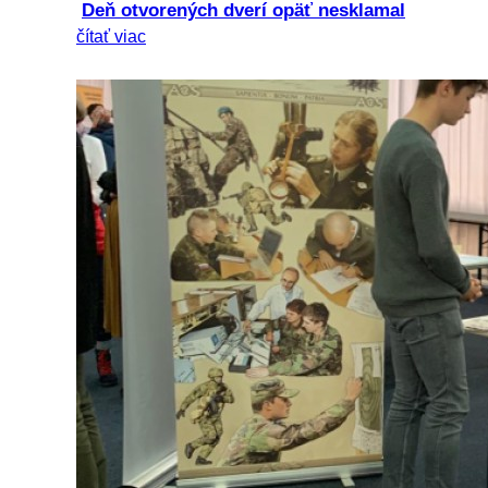
Deň otvorených dverí opäť nesklamal
čítať viac