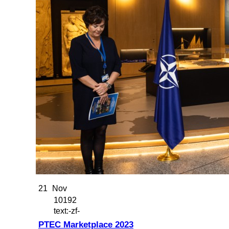
21
Nov
10192
text:-zf-
PTEC Marketplace 2023