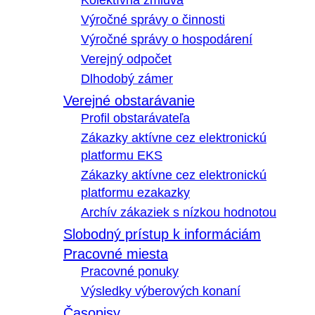
Kolektívna zmluva
Výročné správy o činnosti
Výročné správy o hospodárení
Verejný odpočet
Dlhodobý zámer
Verejné obstarávanie
Profil obstarávateľa
Zákazky aktívne cez elektronickú
platformu EKS
Zákazky aktívne cez elektronickú
platformu ezakazky
Archív zákaziek s nízkou hodnotou
Slobodný prístup k informáciám
Pracovné miesta
Pracovné ponuky
Výsledky výberových konaní
Časopisy