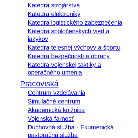
Katedra strojárstva
Katedra elektroniky
Katedra logistického zabezpečenia
Katedra spoločenských vied a
jazykov
Katedra telesnej výchovy a športu
Katedra bezpečnosti a obrany
Katedra vojenskej taktiky a
operačného umenia
Pracoviská
Centrum vzdelávania
Simulačné centrum
Akademická knižnica
Vojenská farnosť
Duchovná služba - Ekumenická
pastoračná služba