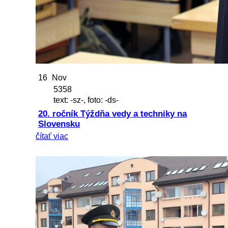
16
Nov
5358
text: -sz-, foto: -ds-
20. ročník Týždňa vedy a techniky na
Slovensku
čítať viac