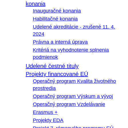
konania
Inauguračné konania
Habilitačné konania
Udelené akreditácie - zrušené 11. 4.
2024
Právna a interná úprava
Kritériá na vyhodnotenie splnenia
podmienok
Udelené čestné tituly
Projekty financované EÚ
Operačný program Kvalita životného
prostredia
Operačný program Výskum a vývoj
Operačný program Vzdelávanie
Erasmus +
Projekty EDA